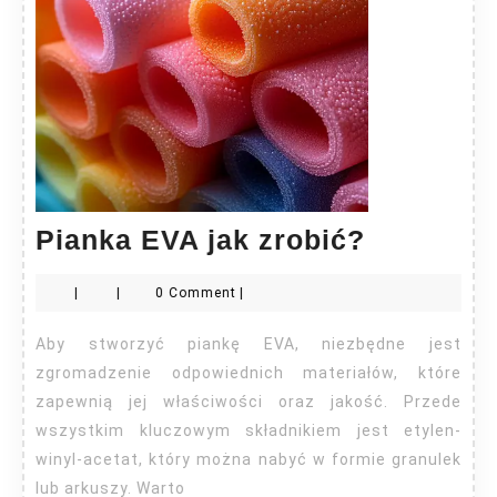
Pianka
Pianka EVA jak zrobić?
EVA
|
|
0 Comment
|
jak
zrobić?
Aby stworzyć piankę EVA, niezbędne jest
zgromadzenie odpowiednich materiałów, które
zapewnią jej właściwości oraz jakość. Przede
wszystkim kluczowym składnikiem jest etylen-
winyl-acetat, który można nabyć w formie granulek
lub arkuszy. Warto