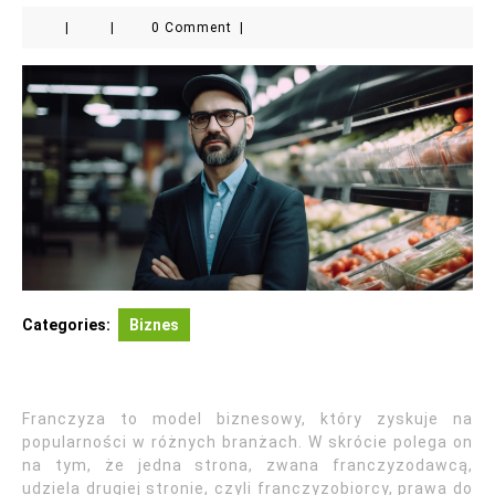
|
|
0 Comment
|
Categories:
Biznes
Franczyza to model biznesowy, który zyskuje na
popularności w różnych branżach. W skrócie polega on
na tym, że jedna strona, zwana franczyzodawcą,
udziela drugiej stronie, czyli franczyzobiorcy, prawa do