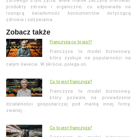
zdrowego stylu życia; wiele marek zaczyna oferować
produkty zdrowe i organiczne, co odpowiada na
rosnącą świadomość konsumentów dotyczącą
zdrowia i odżywiania.
Zobacz także
Franczyza co to jest?
Franczyza to model biznesowy,
który zyskuje na popularności na
całym świecie. W skrócie, polega on…
Co to jest franczyza?
Franczyza to model biznesowy,
który pozwala na prowadzenie
działalności gospodarczej pod marką innej firmy,
zwanej…
Co to.jest franczyza?