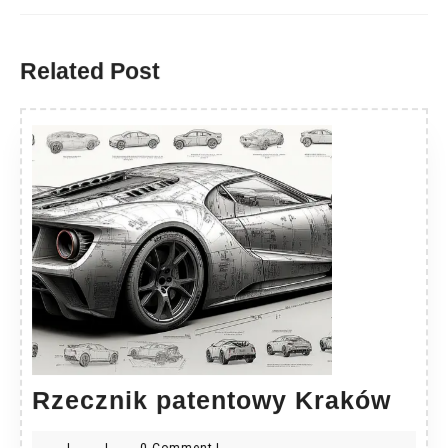
Previous
Next
post:
post:
Related Post
Rzec
Rzecznik patentowy Kraków
pat