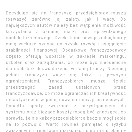
Decydując się na franczyzę, przedsiębiorcy muszą
rozważyć zarówno jej zalety, jak i wady. Do
największych atutów należy bez wątpienia możliwość
korzystania z uznanej marki oraz sprawdzonego
modelu biznesowego. Dzięki temu nowi przedsiębiorcy
mają większe szanse na szybki rozwój i osiągnięcie
stabilności finansowej. Dodatkowo franczyzodawcy
często oferują wsparcie w zakresie marketingu,
szkoleń oraz zarządzania, co może być nieocenione
dla osób bez doświadczenia w danej branży. Niemniej
jednak franczyza wiąże się także z pewnymi
ograniczeniami. Franczyzobiorcy muszą ściśle
przestrzegać zasad ustalonych przez
franczyzodawcę, co może ograniczać ich kreatywność
i elastyczność w podejmowaniu decyzji biznesowych.
Ponadto opłaty związane z przystąpieniem do
systemu oraz bieżące koszty mogą być znaczące, co
sprawia, że nie każdy przedsiębiorca będzie mógł sobie
na to pozwolić. Warto również pamiętać o ryzyku
związanym z reputacją marki; jeśli sieć ma problemy