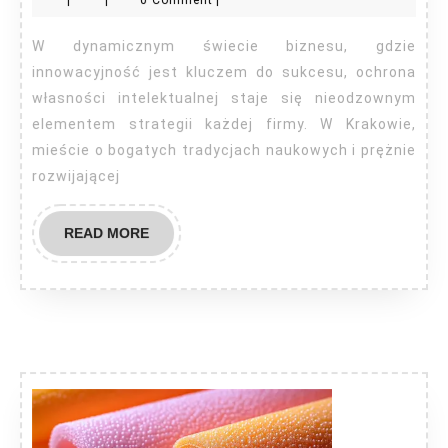
|
|
0 Comment
|
Kra
W dynamicznym świecie biznesu, gdzie
innowacyjność jest kluczem do sukcesu, ochrona
własności intelektualnej staje się nieodzownym
elementem strategii każdej firmy. W Krakowie,
mieście o bogatych tradycjach naukowych i prężnie
rozwijającej
READ
READ MORE
MORE