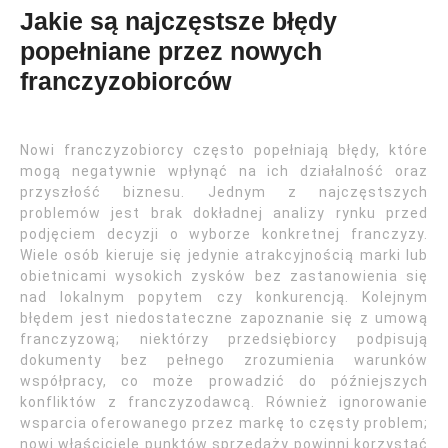
Jakie są najczęstsze błędy
popełniane przez nowych
franczyzobiorców
Nowi franczyzobiorcy często popełniają błędy, które
mogą negatywnie wpłynąć na ich działalność oraz
przyszłość biznesu. Jednym z najczęstszych
problemów jest brak dokładnej analizy rynku przed
podjęciem decyzji o wyborze konkretnej franczyzy.
Wiele osób kieruje się jedynie atrakcyjnością marki lub
obietnicami wysokich zysków bez zastanowienia się
nad lokalnym popytem czy konkurencją. Kolejnym
błędem jest niedostateczne zapoznanie się z umową
franczyzową; niektórzy przedsiębiorcy podpisują
dokumenty bez pełnego zrozumienia warunków
współpracy, co może prowadzić do późniejszych
konfliktów z franczyzodawcą. Również ignorowanie
wsparcia oferowanego przez markę to częsty problem;
nowi właściciele punktów sprzedaży powinni korzystać