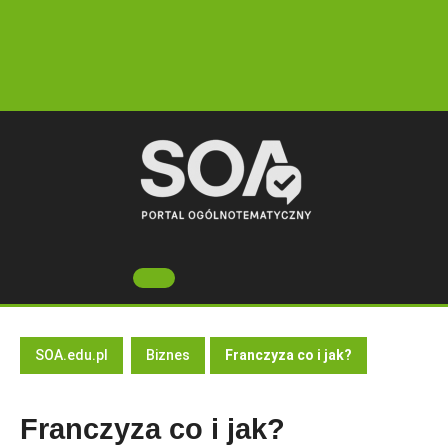
Skip
to
content
Open
Button
SOA.edu.pl
Biznes
Franczyza co i jak?
Franczyza co i jak?