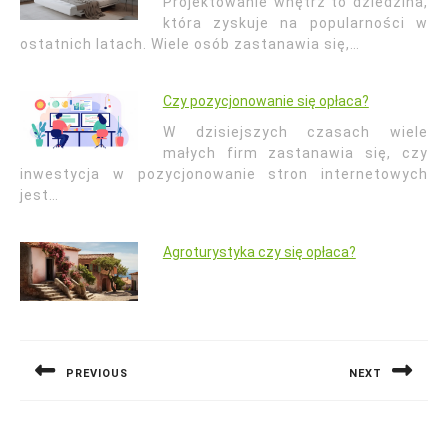
Projektowanie wnętrz to dziedzina,
która zyskuje na popularności w
ostatnich latach. Wiele osób zastanawia się,…
Czy pozycjonowanie się opłaca?
W dzisiejszych czasach wiele
małych firm zastanawia się, czy
inwestycja w pozycjonowanie stron internetowych
jest…
Agroturystyka czy się opłaca?
Nawigacja
wpisu
PREVIOUS
NEXT
Previous
Next
post:
post: