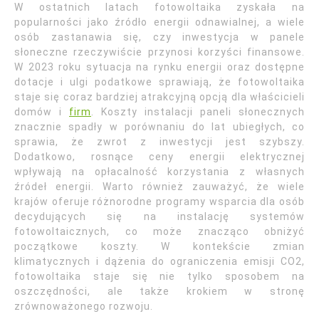
W ostatnich latach fotowoltaika zyskała na
popularności jako źródło energii odnawialnej, a wiele
osób zastanawia się, czy inwestycja w panele
słoneczne rzeczywiście przynosi korzyści finansowe.
W 2023 roku sytuacja na rynku energii oraz dostępne
dotacje i ulgi podatkowe sprawiają, że fotowoltaika
staje się coraz bardziej atrakcyjną opcją dla właścicieli
domów i
firm
. Koszty instalacji paneli słonecznych
znacznie spadły w porównaniu do lat ubiegłych, co
sprawia, że zwrot z inwestycji jest szybszy.
Dodatkowo, rosnące ceny energii elektrycznej
wpływają na opłacalność korzystania z własnych
źródeł energii. Warto również zauważyć, że wiele
krajów oferuje różnorodne programy wsparcia dla osób
decydujących się na instalację systemów
fotowoltaicznych, co może znacząco obniżyć
początkowe koszty. W kontekście zmian
klimatycznych i dążenia do ograniczenia emisji CO2,
fotowoltaika staje się nie tylko sposobem na
oszczędności, ale także krokiem w stronę
zrównoważonego rozwoju.