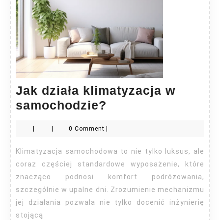
Jak działa klimatyzacja w
Jak
samochodzie?
działa
|
|
0 Comment
|
klimatyzacja
w
Klimatyzacja samochodowa to nie tylko luksus, ale
samochodzie?
coraz częściej standardowe wyposażenie, które
znacząco podnosi komfort podróżowania,
szczególnie w upalne dni. Zrozumienie mechanizmu
jej działania pozwala nie tylko docenić inżynierię
stojącą