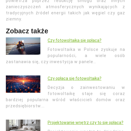
powietrza poprzez redukcję smogu oraz innych
zanieczyszczeń atmosferycznych wynikających z
tradycyjnych źródeł energii takich jak węgiel czy gaz
ziemny.
Zobacz także
Czy fotowoltaika się opłaca?
Fotowoltaika w Polsce zyskuje na
popularności, a wiele osób
zastanawia się, czy inwestycja w panele…
Czy opłaca się fotowoltaika?
Decyzja o zainwestowaniu w
fotowoltaikę staje się coraz
bardziej popularna wśród właścicieli domów oraz
przedsiębiorstw.…
Projektowanie wnętrz czy to się opłaca?