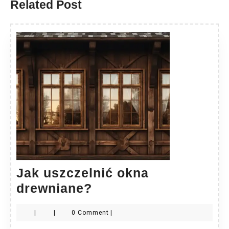
Related Post
Jak uszczelnić okna
Jak
drewniane?
uszczelnić
|
|
0 Comment
|
okna