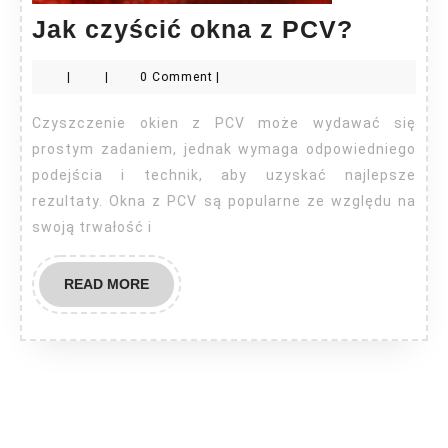
Jak
Jak czyścić okna z PCV?
czyści
|
|
0 Comment
|
okna
z
Czyszczenie okien z PCV może wydawać się
PCV?
prostym zadaniem, jednak wymaga odpowiedniego
podejścia i technik, aby uzyskać najlepsze
rezultaty. Okna z PCV są popularne ze względu na
swoją trwałość i
READ
READ MORE
MORE