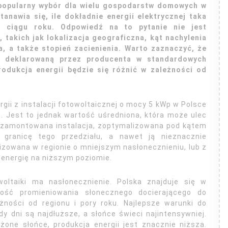
 popularny wybór dla wielu gospodarstw domowych w
anawia się, ile dokładnie energii elektrycznej taka
w ciągu roku. Odpowiedź na to pytanie nie jest
 takich jak lokalizacja geograficzna, kąt nachylenia
a, a także stopień zacienienia. Warto zaznaczyć, że
 deklarowaną przez producenta w standardowych
odukcja energii będzie się różnić w zależności od
rgii z instalacji fotowoltaicznej o mocy 5 kWp w Polsce
 Jest to jednak wartość uśredniona, która może ulec
 zamontowana instalacja, zoptymalizowana pod kątem
granicę tego przedziału, a nawet ją nieznacznie
alizowana w regionie o mniejszym nasłonecznieniu, lub z
energię na niższym poziomie.
oltaiki ma nasłonecznienie. Polska znajduje się w
ilość promieniowania słonecznego docierającego do
żności od regionu i pory roku. Najlepsze warunki do
dy dni są najdłuższe, a słońce świeci najintensywniej.
żone słońce, produkcja energii jest znacznie niższa.