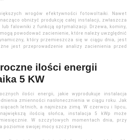
większych wrogów efektywności fotowoltaiki. Nawet
acząco obniżyć produkcję całej instalacji, zwłaszcza
lub falowniki z funkcją optymalizacji. Drzewa, kominy,
e mogą powodować zacienienie, które należy uwzględnić
dynamiczny, który przemieszcza się w ciągu dnia, jest
żne jest przeprowadzenie analizy zacienienia przed
roczne ilości energii
aika 5 KW
cznych ilości energii, jakie wyprodukuje instalacja
nienia zmienności nasłonecznienia w ciągu roku. Jak
iącach letnich, a najniższa zimą. W czerwcu i lipcu,
 największą ilością słońca, instalacja 5 kWp może
miesięcznie. W szczytowych momentach dnia, przy
a poziomie swojej mocy szczytowej.