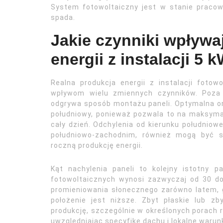
System fotowoltaiczny jest w stanie praco
spada.
Jakie czynniki wpływa
energii z instalacji 5 
Realna produkcja energii z instalacji foto
wpływom wielu zmiennych czynników. Poza 
odgrywa sposób montażu paneli. Optymalna ori
południowy, ponieważ pozwala to na maksyma
cały dzień. Odchylenia od kierunku południow
południowo-zachodnim, również mogą być s
roczną produkcję energii.
Kąt nachylenia paneli to kolejny istotny p
fotowoltaicznych wynosi zazwyczaj od 30 do
promieniowania słonecznego zarówno latem, gd
położenie jest niższe. Zbyt płaskie lub 
produkcję, szczególnie w określonych porach 
uwzględniając specyfikę dachu i lokalne warunk