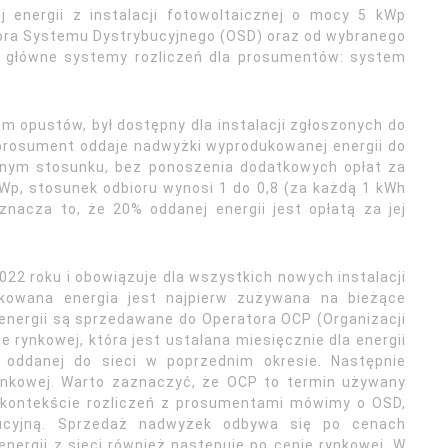
 energii z instalacji fotowoltaicznej o mocy 5 kWp
atora Systemu Dystrybucyjnego (OSD) oraz od wybranego
a główne systemy rozliczeń dla prosumentów: system
 opustów, był dostępny dla instalacji zgłoszonych do
prosument oddaje nadwyżki wyprodukowanej energii do
lonym stosunku, bez ponoszenia dodatkowych opłat za
kWp, stosunek odbioru wynosi 1 do 0,8 (za każdą 1 kWh
nacza to, że 20% oddanej energii jest opłatą za jej
022 roku i obowiązuje dla wszystkich nowych instalacji
kowana energia jest najpierw zużywana na bieżące
nergii są sprzedawane do Operatora OCP (Organizacji
 rynkowej, która jest ustalana miesięcznie dla energii
ii oddanej do sieci w poprzednim okresie. Następnie
rynkowej. Warto zaznaczyć, że OCP to termin używany
w kontekście rozliczeń z prosumentami mówimy o OSD,
bucyjną. Sprzedaż nadwyżek odbywa się po cenach
nergii z sieci również następuje po cenie rynkowej. W