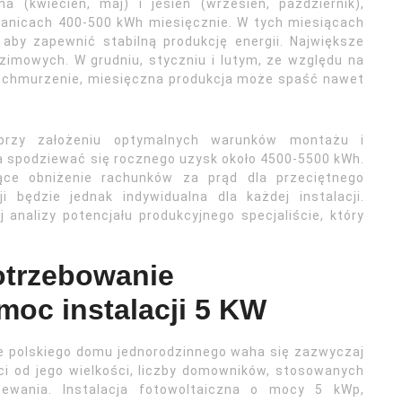
a (kwiecień, maj) i jesień (wrzesień, październik),
ranicach 400-500 kWh miesięcznie. W tych miesiącach
 aby zapewnić stabilną produkcję energii. Największe
zimowych. W grudniu, styczniu i lutym, ze względu na
e zachmurzenie, miesięczna produkcja może spaść nawet
 przy założeniu optymalnych warunków montażu i
a spodziewać się rocznego uzysk około 4500-5500 kWh.
ce obniżenie rachunków za prąd dla przeciętnego
 będzie jednak indywidualna dla każdej instalacji.
analizy potencjału produkcyjnego specjaliście, który
potrzebowanie
moc instalacji 5 KW
e polskiego domu jednorodzinnego waha się zazwyczaj
i od jego wielkości, liczby domowników, stosowanych
ewania. Instalacja fotowoltaiczna o mocy 5 kWp,