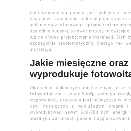
Cień rzucany na panele jest jednym z naj
częściowe zacienienie jednego panelu może zn
jeśli nie są zastosowane optymalizatory mocy 
sąsiednie budynki, a nawet anteny telewizyjn
już na etapie projektowania instalacji. Cień 
szczególnie problematyczny. Dlatego tak wa
instalacją.
Jakie miesięczne oraz 
wyprodukuje fotowolt
Określenie dokładnych miesięcznych oraz ro
fotowoltaiczna o mocy 5 kWp, wymaga uwzględ
wspomniano, produkcja jest najwyższa w mies
czyli miesiącach z najdłuższymi dniami i
wyprodukować nawet 600-700 kWh energii 
idealnych warunkach, panele mogą pracować n