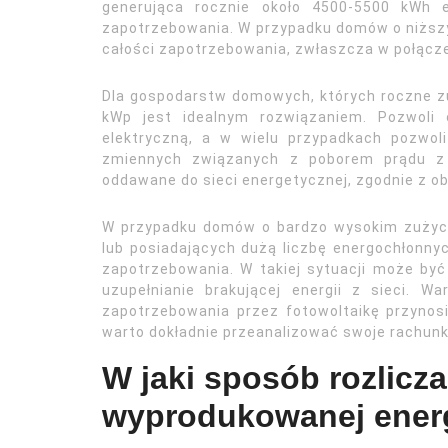
generująca rocznie około 4500-5500 kWh e
zapotrzebowania. W przypadku domów o niższ
całości zapotrzebowania, zwłaszcza w połącz
Dla gospodarstw domowych, których roczne zu
kWp jest idealnym rozwiązaniem. Pozwoli
elektryczną, a w wielu przypadkach pozwol
zmiennych związanych z poborem prądu z 
oddawane do sieci energetycznej, zgodnie z o
W przypadku domów o bardzo wysokim zużyciu
lub posiadających dużą liczbę energochłonnyc
zapotrzebowania. W takiej sytuacji może być
uzupełnianie brakującej energii z sieci. 
zapotrzebowania przez fotowoltaikę przynos
warto dokładnie przeanalizować swoje rachunki
W jaki sposób rozlicz
wyprodukowanej energ