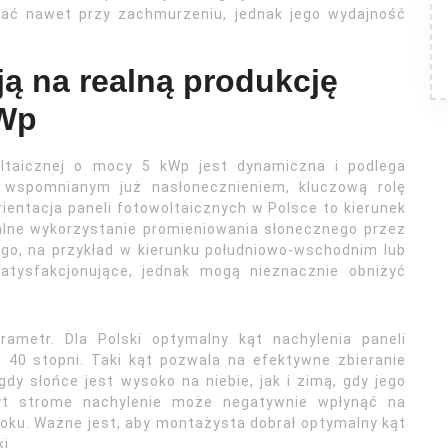
wać nawet przy zachmurzeniu, jednak jego wydajność
ją na realną produkcję
kWp
woltaicznej o mocy 5 kWp jest dynamiczna i podlega
wspomnianym już nasłonecznieniem, kluczową rolę
entacja paneli fotowoltaicznych w Polsce to kierunek
lne wykorzystanie promieniowania słonecznego przez
ego, na przykład w kierunku południowo-wschodnim lub
atysfakcjonujące, jednak mogą nieznacznie obniżyć
arametr. Dla Polski optymalny kąt nachylenia paneli
 40 stopni. Taki kąt pozwala na efektywne zbieranie
y słońce jest wysoko na niebie, jak i zimą, gdy jego
zbyt strome nachylenie może negatywnie wpłynąć na
roku. Ważne jest, aby montażysta dobrał optymalny kąt
i.