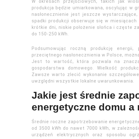
W okresach przejściowych, takich jak wiosn
produkcja będzie umiarkowana, oscylując w g
nasłonecznienie jest jeszcze wystarczające,
spadki produkcji obserwuje się w miesiącach 
krótkie dni, niskie położenie słońca i częst
do 150-250 kWh.
Podsumowując roczną produkcję energii,
przeciętnego nasłonecznienia w Polsce, możn
Jest to wartość, która pozwala na znaczą
gospodarstwa domowego. Wielkość produkcji
Zawsze warto zlecić wykonanie szczegółowej 
uwzględni wszystkie lokalne uwarunkowania.
Jakie jest średnie za
energetyczne domu a 
Średnie roczne zapotrzebowanie energetyczn
od 3500 kWh do nawet 7000 kWh, w zależnośc
urządzeń elektrycznych oraz sposobu ogrz