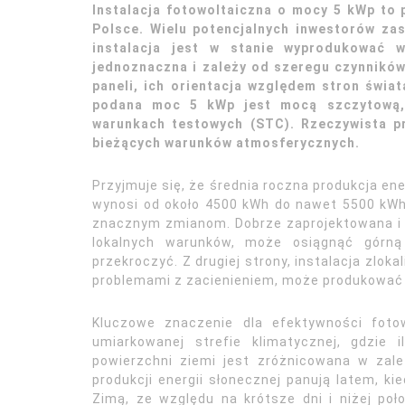
Instalacja fotowoltaiczna o mocy 5 kWp to
Polsce. Wielu potencjalnych inwestorów zast
instalacja jest w stanie wyprodukować 
jednoznaczna i zależy od szeregu czynników,
paneli, ich orientacja względem stron świat
podana moc 5 kWp jest mocą szczytową,
warunkach testowych (STC). Rzeczywista pr
bieżących warunków atmosferycznych.
Przyjmuje się, że średnia roczna produkcja ene
wynosi od około 4500 kWh do nawet 5500 kWh.
znacznym zmianom. Dobrze zaprojektowana i
lokalnych warunków, może osiągnąć górną 
przekroczyć. Z drugiej strony, instalacja zlok
problemami z zacienieniem, może produkować 
Kluczowe znaczenie dla efektywności fotow
umiarkowanej strefie klimatycznej, gdzie 
powierzchni ziemi jest zróżnicowana w zale
produkcji energii słonecznej panują latem, kie
Zimą, ze względu na krótsze dni i niżej poło