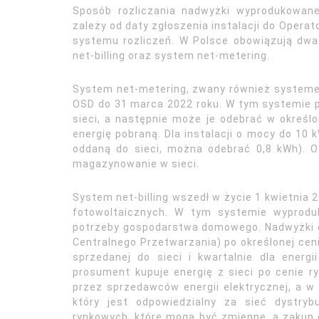
Sposób rozliczania nadwyżki wyprodukowanej
zależy od daty zgłoszenia instalacji do Oper
systemu rozliczeń. W Polsce obowiązują dw
net-billing oraz system net-metering.
System net-metering, zwany również systemem
OSD do 31 marca 2022 roku. W tym systemie 
sieci, a następnie może je odebrać w okreś
energię pobraną. Dla instalacji o mocy do 10 
oddaną do sieci, można odebrać 0,8 kWh). Oz
magazynowanie w sieci.
System net-billing wszedł w życie 1 kwietnia 2
fotowoltaicznych. W tym systemie wyprodu
potrzeby gospodarstwa domowego. Nadwyżki e
Centralnego Przetwarzania) po określonej cenie
sprzedanej do sieci i kwartalnie dla energ
prosument kupuje energię z sieci po cenie 
przez sprzedawców energii elektrycznej, a 
który jest odpowiedzialny za sieć dystry
rynkowych, które mogą być zmienne, a zakup e