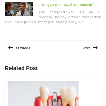
Jak się zarejestrować na e recepta?
Aby zarejestrować się na e-
receptę, należy przede wszystkim
zrozumieć proces, który jest dość prosty, ale…
Nawigacja
wpisu
PREVIOUS
NEXT
Previous
Next
post:
post:
Related Post