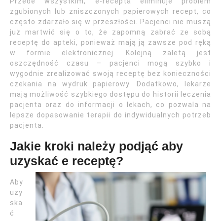
Przede wszystkim, e-recepta eliminuje problem
zgubionych lub zniszczonych papierowych recept, co
często zdarzało się w przeszłości. Pacjenci nie muszą
już martwić się o to, że zapomną zabrać ze sobą
receptę do apteki, ponieważ mają ją zawsze pod ręką
w formie elektronicznej. Kolejną zaletą jest
oszczędność czasu – pacjenci mogą szybko i
wygodnie zrealizować swoją receptę bez konieczności
czekania na wydruk papierowy. Dodatkowo, lekarze
mają możliwość szybkiego dostępu do historii leczenia
pacjenta oraz do informacji o lekach, co pozwala na
lepsze dopasowanie terapii do indywidualnych potrzeb
pacjenta.
Jakie kroki należy podjąć aby
uzyskać e receptę?
Aby
uzy
ska
ć