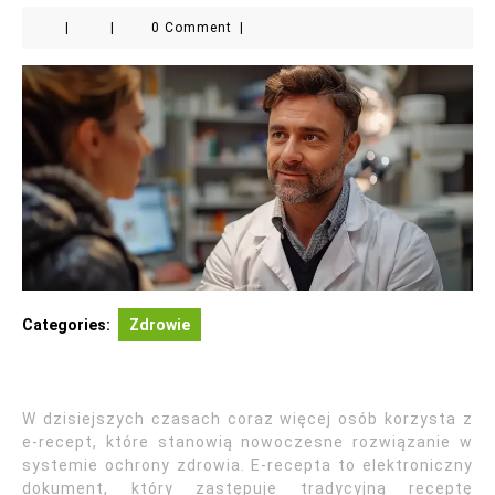
|
|
0 Comment
|
Categories:
Zdrowie
W dzisiejszych czasach coraz więcej osób korzysta z
e-recept, które stanowią nowoczesne rozwiązanie w
systemie ochrony zdrowia. E-recepta to elektroniczny
dokument, który zastępuje tradycyjną receptę