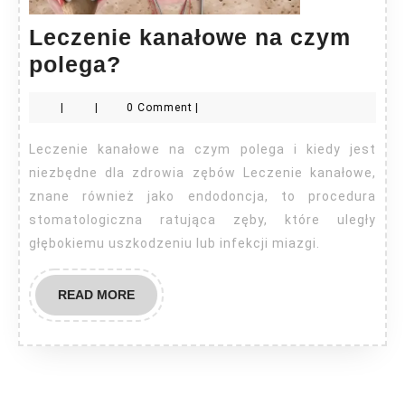
Leczenie kanałowe na czym
Leczenie
polega?
kanałowe
|
|
0 Comment
|
na
czym
Leczenie kanałowe na czym polega i kiedy jest
polega?
niezbędne dla zdrowia zębów Leczenie kanałowe,
znane również jako endodoncja, to procedura
stomatologiczna ratująca zęby, które uległy
głębokiemu uszkodzeniu lub infekcji miazgi.
READ
READ MORE
MORE