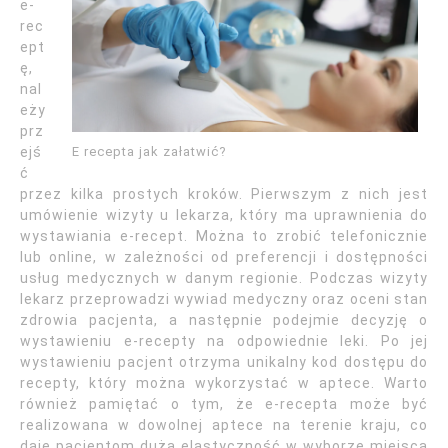
e-
rec
ept
ę,
nal
eży
prz
E recepta jak załatwić?
ejś
ć
przez kilka prostych kroków. Pierwszym z nich jest
umówienie wizyty u lekarza, który ma uprawnienia do
wystawiania e-recept. Można to zrobić telefonicznie
lub online, w zależności od preferencji i dostępności
usług medycznych w danym regionie. Podczas wizyty
lekarz przeprowadzi wywiad medyczny oraz oceni stan
zdrowia pacjenta, a następnie podejmie decyzję o
wystawieniu e-recepty na odpowiednie leki. Po jej
wystawieniu pacjent otrzyma unikalny kod dostępu do
recepty, który można wykorzystać w aptece. Warto
również pamiętać o tym, że e-recepta może być
realizowana w dowolnej aptece na terenie kraju, co
daje pacjentom dużą elastyczność w wyborze miejsca