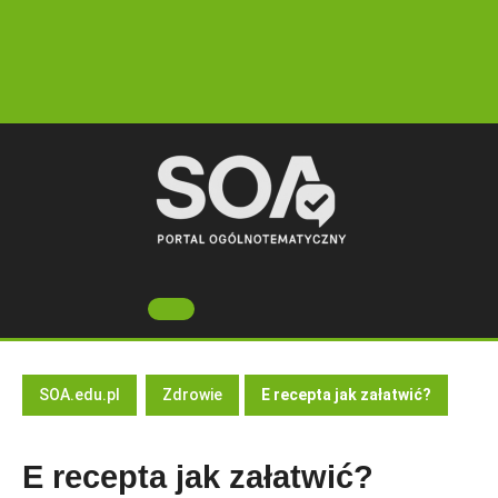
Skip
to
content
Open
Button
SOA.edu.pl
Zdrowie
E recepta jak załatwić?
E recepta jak załatwić?