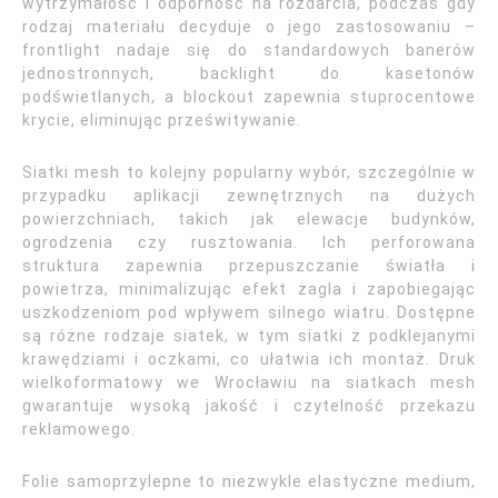
wytrzymałość i odporność na rozdarcia, podczas gdy
rodzaj materiału decyduje o jego zastosowaniu –
frontlight nadaje się do standardowych banerów
jednostronnych, backlight do kasetonów
podświetlanych, a blockout zapewnia stuprocentowe
krycie, eliminując prześwitywanie.
Siatki mesh to kolejny popularny wybór, szczególnie w
przypadku aplikacji zewnętrznych na dużych
powierzchniach, takich jak elewacje budynków,
ogrodzenia czy rusztowania. Ich perforowana
struktura zapewnia przepuszczanie światła i
powietrza, minimalizując efekt żagla i zapobiegając
uszkodzeniom pod wpływem silnego wiatru. Dostępne
są różne rodzaje siatek, w tym siatki z podklejanymi
krawędziami i oczkami, co ułatwia ich montaż. Druk
wielkoformatowy we Wrocławiu na siatkach mesh
gwarantuje wysoką jakość i czytelność przekazu
reklamowego.
Folie samoprzylepne to niezwykle elastyczne medium,