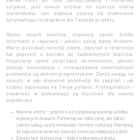
siatek mesh po folie samoprzylepne i materiały
sztywne, jest równie istotna. Im szersza oferta
materiałowa, tym większa szansa na znalezienie
optymalnego rozwiązania dla Twojego projektu.
Opinie innych klientów stanowią cenne źródło
informacji o reputacji i jakości usług danej drukarni.
Warto poszukać recenzji online, zapytać o referencje
lub poprosić o kontakt do zadowolonych klientów.
Pozytywne opinie dotyczące terminowości, jakości
obsługi, komunikacji i rozwiązywania ewentualnych
problemów są dobrym prognostykiem. Zwróć uwagę na
sposób, w jaki drukarnia podchodzi do zapytań i jak
szybko odpowiada na Twoje pytania. Profesjonalizm i
otwartość w komunikacji są kluczowe dla udanej
współpracy.
Wycena oferty – poproś o szczegółową wycenę od kilku
wybranych drukarni. Porównaj nie tylko cenę, ale także
zakres usług, użyte materiały i terminy realizacji. Pamiętaj,
że najniższa cena nie zawsze oznacza najlepszy wybór.
Doradztwo techniczne – dobry wykonawca druku