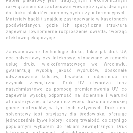
Papier plakatowy jest tradycyjnym i ekonomicznym
rozwiązaniem do zastosowań wewnętrznych, idealnym
do druku plakatów promocyjnych czy informacyjnych.
Materiały backlit znajdują zastosowanie w kasetonach
podświetlanych, gdzie ich specyficzna struktura
zapewnia równomierne rozproszenie światła, tworząc
efektowną ekspozycję.
Zaawansowane technologie druku, takie jak druk UV,
eco-solventowy czy lateksowy, stosowane w ramach
usług druku wielkoformatowego we Wrocławiu,
gwarantują wysoką jakość wydruków, doskonałe
odwzorowanie kolorów, trwałość i odporność na
czynniki zewnętrzne. Druk UV utwardza tusz
natychmiastowo za pomocą promieniowania UV, co
zapewnia wysoką odporność na ścieranie i warunki
atmosferyczne, a także możliwość druku na szerokiej
gamie materiałów, w tym tych sztywnych. Druk eco-
solventowy jest przyjazny dla środowiska, oferując
jednocześnie żywe kolory i dobrą trwałość, co czyni go
popularnym wyborem do reklam zewnętrznych. Druk
lateksowy natomiast charakteryzuje się brakiem