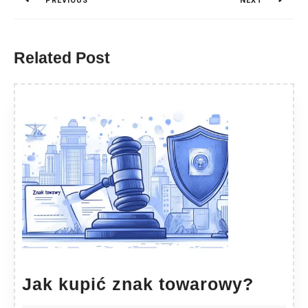
PREVIOUS
NEXT
Previous
Next
post:
post:
Related Post
Jak
Jak kupić znak towarowy?
kupić