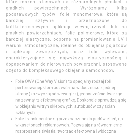
które można stosować na różnorodnych płaskich i
gładkich powierzchniach. Wyróżniamy kilka
podstawowych typów: folie monomerowe, które są
bardziej sztywne i przeznaczone do
krótkoterminowych aplikacji wewnętrznych lub na
płaskich powierzchniach; folie polimerowe, które są
bardziej elastyczne, odporne na promieniowanie UV i
warunki atmosferyczne, idealne do oklejania pojazdów
i aplikacji zewnętrznych; oraz folie wylewane,
charakteryzujące się najwyższą elastycznością i
dopasowaniem do nierównych powierzchni, stosowane
często do kompleksowego oklejania samochodów.
Folie OWV (One Way Vision) to specjalny rodzaj folii
perforowanej, która pozwala na widoczność z jednej
strony (zazwyczaj od wewnątrz), jednocześnie tworząc
na zewnątrz efektowną grafikę. Doskonale sprawdzają się
w oklejaniu witryn sklepowych, autobusów czy ścian
szklanych.
Folie translucentne są przeznaczone do podświetleń, np.
w kasetonach reklamowych. Pozwalają na równomierne
rozproszenie światła, tworząc efektowną i widoczną