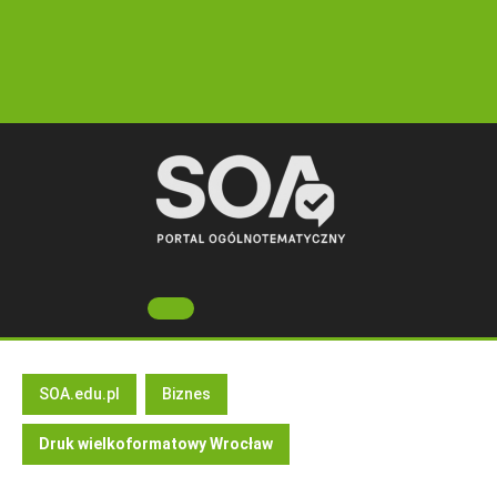
Skip
to
content
Open
Button
SOA.edu.pl
Biznes
Druk wielkoformatowy Wrocław