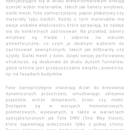
specjalizujące się w druku wielkoformatowym oferują
szeroki wybór materiałów, takich jak banery winylowe,
siatki mesh, folie samoprzylepne, papier plakatowy czy
materiały typu backlit. Każdy z tych materiałów ma
swoje unikalne właściwości, które sprawiają, że nadaje
się do konkretnych zastosowań. Na przykład, banery
winylowe są trwałe i odporne na warunki
atmosferyczne, co czyni je idealnym wyborem do
zastosowań zewnętrznych, takich jak billboardy czy
szyldy. Siatki mesh z kolei, dzięki swojej perforowanej
strukturze, są doskonałe do druku dużych formatów,
gdzie istotne jest przepuszczanie światła i powietrza,
np. na fasadach budynków.
Folie samoprzylepne otwierają drzwi do kreowania
dynamicznych przestrzeni, umożliwiając oklejanie
pojazdów, witryn sklepowych, ścian czy mebli.
Dostępne są w wersjach monomerowych,
polimerowych, wylewanych, a także w wariantach
specjalistycznych jak folie OWV (One Way Vision),
które zapewniają widoczność tylko z jednej strony.