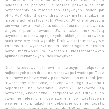
promieniowania ultrafioletowego natychmiast po jego
nałożeniu na podłoże. Ta metoda pozwala na druk
bezpośrednio na materiałach sztywnych, takich jak
płyty PCV, dibond, szkło, drewno czy metal, a także na
materiałach elastycznych. Wydruki UV charakteryzują
się wyjątkową trwałością, odpornością na zarysowania,
wilgoć i promieniowanie UV, a także możliwością
uzyskania efektów specjalnych, takich jak lakierowanie
punktowe czy druk wypukły. Druk wielkoformatowy we
Wrocławiu z wykorzystaniem technologii UV otwiera
nowe możliwości w tworzeniu niestandardowych
aplikacji reklamowych i dekoracyjnych.
Druk lateksowy stanowi innowacyjne połączenie
najlepszych cech druku solwentowego i wodnego. Tusz
lateksowy na bazie wody, po nałożeniu na materiał, jest
utwardzany termicznie, co zapewnia jego trwałość i
odporność na ścieranie. Wydruki lateksowe są
bezwonne, ekologiczne i bezpieczne dla zdrowia, co
czyni je idealnym rozwiązaniem do zastosowań
wewnętrznych, takich jak dekoracje ścienne, tapety,
grafiki wystawowe czy materiały POS w miejscach o