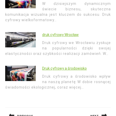
W dzisiejszym dynamicznym
świecie biznesu, skuteczna
komunikacja wizualna jest kluczem do sukcesu. Druk
cyfrowy wielkoformatowy…
druk cyfrowy Wrocław
Druk cyfrowy we Wrocławiu zyskuje
na popularności dzięki swojej
elastyczności oraz szybkości realizacji zamówień. W…
Druk cyfrowy a środowisko
Druk cyfrowy a środowisko wpływ
na naszą planetę W dobie rosnącej
świadomości ekologicznej, coraz więcej…
Nawigacja
wpisu