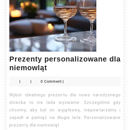
Prezenty personalizowane dla
Prezenty
niemowląt
personalizowane
|
|
0 Comment
|
dla
niemowląt
Wybór idealnego prezentu dla nowo narodzonego
dziecka to nie lada wyzwanie. Szczególnie gdy
chcemy, aby był on wyjątkowy, niepowtarzalny i
zapadł w pamięć na długie lata. Personalizowane
prezenty dla niemowląt