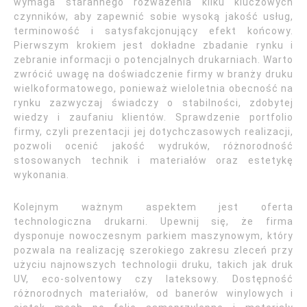
wymaga starannego rozważenia kilku kluczowych
czynników, aby zapewnić sobie wysoką jakość usług,
terminowość i satysfakcjonujący efekt końcowy.
Pierwszym krokiem jest dokładne zbadanie rynku i
zebranie informacji o potencjalnych drukarniach. Warto
zwrócić uwagę na doświadczenie firmy w branży druku
wielkoformatowego, ponieważ wieloletnia obecność na
rynku zazwyczaj świadczy o stabilności, zdobytej
wiedzy i zaufaniu klientów. Sprawdzenie portfolio
firmy, czyli prezentacji jej dotychczasowych realizacji,
pozwoli ocenić jakość wydruków, różnorodność
stosowanych technik i materiałów oraz estetykę
wykonania.
Kolejnym ważnym aspektem jest oferta
technologiczna drukarni. Upewnij się, że firma
dysponuje nowoczesnym parkiem maszynowym, który
pozwala na realizację szerokiego zakresu zleceń przy
użyciu najnowszych technologii druku, takich jak druk
UV, eco-solventowy czy lateksowy. Dostępność
różnorodnych materiałów, od banerów winylowych i