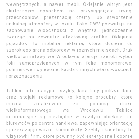
wewnętrznych, a nawet mebli. Oklejanie witryn jest
skutecznym sposobem na przyciągnięcie uwagi
przechodniów, prezentację oferty lub stworzenie
unikalnej atmosfery w lokalu. Folie OWV pozwalają na
zachowanie widoczności z wnętrza, jednocześnie
tworząc na zewnątrz efektowną grafikę. Oklejanie
pojazdów to mobilna reklama, która dociera do
szerokiego grona odbiorców w różnych miejscach. Druk
wielkoformatowy we Wrocławiu oferuje szeroki wybór
folii samoprzylepnych, w tym folie monomerowe,
polimerowe i wylewane, każda o innych właściwościach
i przeznaczeniu.
Tablice informacyjne, szyldy, kasetony podświetlane
oraz stojaki reklamowe to kolejne produkty, które
można zrealizować za pomocą druku
wielkoformatowego we Wrocławiu. Tablice
informacyjne są niezbędne w każdym obiekcie, od
biurowców po centra handlowe, zapewniając orientację
i przekazując ważne komunikaty. Szyldy i kasetony to
wizytówki firm, które powinny być estetyczne i dobrze