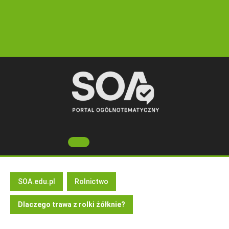
Skip
to
content
Open
Button
SOA.edu.pl
Rolnictwo
Dlaczego trawa z rolki żółknie?