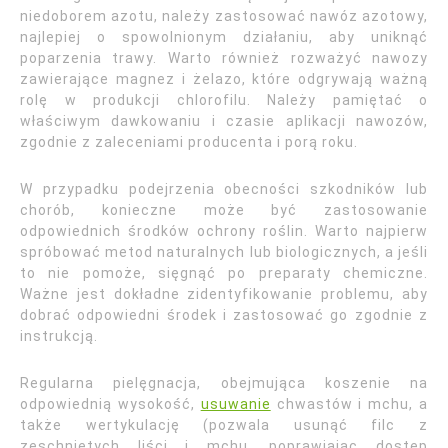
niedoborem azotu, należy zastosować nawóz azotowy,
najlepiej o spowolnionym działaniu, aby uniknąć
poparzenia trawy. Warto również rozważyć nawozy
zawierające magnez i żelazo, które odgrywają ważną
rolę w produkcji chlorofilu. Należy pamiętać o
właściwym dawkowaniu i czasie aplikacji nawozów,
zgodnie z zaleceniami producenta i porą roku.
W przypadku podejrzenia obecności szkodników lub
chorób, konieczne może być zastosowanie
odpowiednich środków ochrony roślin. Warto najpierw
spróbować metod naturalnych lub biologicznych, a jeśli
to nie pomoże, sięgnąć po preparaty chemiczne.
Ważne jest dokładne zidentyfikowanie problemu, aby
dobrać odpowiedni środek i zastosować go zgodnie z
instrukcją.
Regularna pielęgnacja, obejmująca koszenie na
odpowiednią wysokość,
usuwanie
chwastów i mchu, a
także wertykulację (pozwala usunąć filc z
zeschniętych liści i mchu, poprawiając dostęp