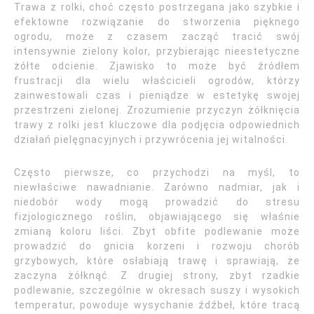
Trawa z rolki, choć często postrzegana jako szybkie i
efektowne rozwiązanie do stworzenia pięknego
ogrodu, może z czasem zacząć tracić swój
intensywnie zielony kolor, przybierając nieestetyczne
żółte odcienie. Zjawisko to może być źródłem
frustracji dla wielu właścicieli ogrodów, którzy
zainwestowali czas i pieniądze w estetykę swojej
przestrzeni zielonej. Zrozumienie przyczyn żółknięcia
trawy z rolki jest kluczowe dla podjęcia odpowiednich
działań pielęgnacyjnych i przywrócenia jej witalności.
Często pierwsze, co przychodzi na myśl, to
niewłaściwe nawadnianie. Zarówno nadmiar, jak i
niedobór wody mogą prowadzić do stresu
fizjologicznego roślin, objawiającego się właśnie
zmianą koloru liści. Zbyt obfite podlewanie może
prowadzić do gnicia korzeni i rozwoju chorób
grzybowych, które osłabiają trawę i sprawiają, że
zaczyna żółknąć. Z drugiej strony, zbyt rzadkie
podlewanie, szczególnie w okresach suszy i wysokich
temperatur, powoduje wysychanie źdźbeł, które tracą