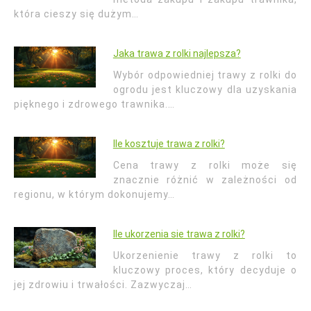
która cieszy się dużym…
Jaka trawa z rolki najlepsza?
Wybór odpowiedniej trawy z rolki do
ogrodu jest kluczowy dla uzyskania
pięknego i zdrowego trawnika.…
Ile kosztuje trawa z rolki?
Cena trawy z rolki może się
znacznie różnić w zależności od
regionu, w którym dokonujemy…
Ile ukorzenia sie trawa z rolki?
Ukorzenienie trawy z rolki to
kluczowy proces, który decyduje o
jej zdrowiu i trwałości. Zazwyczaj…