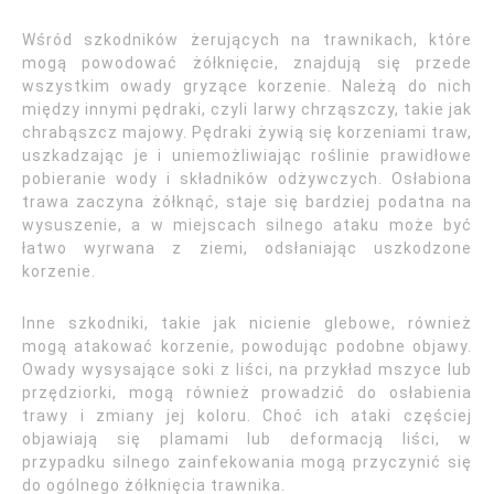
Wśród szkodników żerujących na trawnikach, które
mogą powodować żółknięcie, znajdują się przede
wszystkim owady gryzące korzenie. Należą do nich
między innymi pędraki, czyli larwy chrząszczy, takie jak
chrabąszcz majowy. Pędraki żywią się korzeniami traw,
uszkadzając je i uniemożliwiając roślinie prawidłowe
pobieranie wody i składników odżywczych. Osłabiona
trawa zaczyna żółknąć, staje się bardziej podatna na
wysuszenie, a w miejscach silnego ataku może być
łatwo wyrwana z ziemi, odsłaniając uszkodzone
korzenie.
Inne szkodniki, takie jak nicienie glebowe, również
mogą atakować korzenie, powodując podobne objawy.
Owady wysysające soki z liści, na przykład mszyce lub
przędziorki, mogą również prowadzić do osłabienia
trawy i zmiany jej koloru. Choć ich ataki częściej
objawiają się plamami lub deformacją liści, w
przypadku silnego zainfekowania mogą przyczynić się
do ogólnego żółknięcia trawnika.