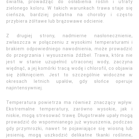
światła, prowadząc do osłabienia roślin i utraty
zielonego koloru. W takich warunkach trawa staje się
cieńsza, bardziej podatna na choroby i często
przybiera żółtawe lub brązowawe odcienie.
Z drugiej strony, nadmierne nasłonecznienie,
zwłaszcza w połączeniu z wysokimi temperaturami i
brakiem odpowiedniego nawodnienia, może prowadzić
do przegrzania i wysuszenia źdźbeł. Trawa, która nie
jest w stanie uzupełnić utraconej wody, zaczyna
więdnąć, a jej komórki tracą wodę i chlorofil, co objawia
się żółknięciem. Jest to szczególnie widoczne w
okresach letnich upałów, gdy słońce operuje
najintensywniej.
Temperatura powietrza ma również znaczący wpływ.
Ekstremalne temperatury, zarówno wysokie, jak i
niskie, mogą stresować trawę. Długotrwałe upały mogą
prowadzić do wspomnianego już wysuszenia, podczas
gdy przymrozki, nawet te pojawiające się wiosną lub
jesienią, mogą uszkodzić delikatne tkanki roślinne,