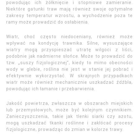
powodując ich żółknięcie i stopniowe zamieranie.
Niektóre gatunki traw mają również swoje optymalne
zakresy temperatur wzrostu, a wychodzenie poza te
ramy może prowadzić do osłabienia.
Wiatr, choć często niedoceniany, również może
wpływać na kondycję trawnika. Silne, wysuszające
wiatry mogą przyspieszać utratę wilgoci z liści,
podobnie jak nadmierne słońce. Może to prowadzić do
tzw. „suszy fizjologicznej”, kiedy to mimo obecności
wody w glebie, roślina nie jest w stanie jej pobrać i
efektywnie wykorzystać. W skrajnych przypadkach
wiatr może również mechanicznie uszkadzać źdźbła,
powodując ich łamanie i przebarwienia.
Jakość powietrza, zwłaszcza w obszarach miejskich
lub przemysłowych, może być kolejnym czynnikiem.
Zanieczyszczenia, takie jak tlenki siarki czy azotu,
mogą uszkadzać tkanki roślinne i zakłócać procesy
fizjologiczne, prowadząc do zmian w kolorze trawy.