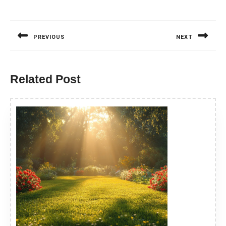
Nawigacja
wpisu
PREVIOUS
NEXT
Previous
Next
post:
post:
Related Post