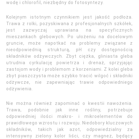
wodę i chlorofil, niezbędny do fotosyntezy.
Kolejnym istotnym czynnikiem jest jakość podłoża.
Trawa z rolki, pozyskiwana z profesjonalnych szkółek,
jest zazwyczaj uprawiana na specyficznych
mieszankach glebowych. Po ułożeniu na docelowym
gruncie, może napotkać na problemy związane z
nieodpowiednią strukturą, pH czy dostępnością
składników odżywczych. Zbyt ciężka, gliniasta gleba
utrudnia cyrkulację powietrza i drenaż, sprzyjając
zastojom wody i problemom z korzeniami. Z kolei gleba
zbyt piaszczysta może szybko tracić wilgoć i składniki
odżywcze, nie zapewniając trawie odpowiedniego
odżywienia.
Nie można również zapominać o kwestii nawożenia.
Trawa, podobnie jak inne rośliny, potrzebuje
odpowiedniej ilości makro- i mikroelementów do
prawidłowego wzrostu i rozwoju. Niedobory kluczowych
składników, takich jak azot, odpowiedzialny za
intensywny zielony kolor liści, czy magnez, będący