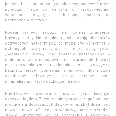
jesienią lub zimą, może być szkodliwe, ponieważ może
pobudzić trawę do wzrostu w nieodpowiednich
warunkach, czyniąc ją bardziej podatną na
uszkodzenia mrozowe.
Rodzaj użytego nawozu ma również znaczenie.
Nawozy o szybkim działaniu dostarczają składników
odżywczych natychmiast, co może być korzystne w
sytuacjach awaryjnych, ale niesie ze sobą ryzyko
„poparzenia” trawy, jeśli zostanie zastosowane w
nadmiarze lub w nieodpowiednich warunkach. Nawozy
o spowolnionym uwalnianiu są zazwyczaj
bezpieczniejsze, ponieważ stopniowo dostarczają
składników odżywczych przez dłuższy czas,
minimalizując ryzyko uszkodzenia roślin.
Niewłaściwe dawkowanie nawozu jest kolejnym
częstym błędem. Zawsze należy przestrzegać zaleceń
producenta dotyczących dawkowania. Zbyt duża ilość
nawozu, nawet jeśli jest on właściwy, może zaszkodzić
trawie, prowadząc do jej poparzenia i żółknięcia.