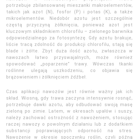
potrzebuje zbilansowanej mieszanki makroelementów,
takich jak azot (N), fosfor (P) i potas (K), a także
mikroelementów. Niedobór azotu jest szczególnie
częstą przyczyną żółknięcia, ponieważ azot jest
kluczowym składnikiem chlorofilu – zielonego barwnika
odpowiedzialnego za fotosyntezę. Gdy azotu brakuje,
liście tracą zdolność do produkcji chlorofilu, stają się
blade i żółte. Zbyt duża ilość azotu, zwłaszcza w
nawozach łatwo przyswajalnych, może również
spowodować „poparzenie” trawy. Wówczas tkanki
roślinne ulegają uszkodzeniu, co objawia się
brązowieniem i żółknięciem źdźbeł.
Czas aplikacji nawozów jest równie ważny jak ich
skład. Wiosną, gdy trawa zaczyna intensywnie rosnąć,
potrzebuje dawki azotu, aby odbudować swoją masę
zieloną po zimie. Latem, w okresach upałów i suszy,
należy zachować ostrożność z nawożeniem, stosując
raczej nawozy o powolnym działaniu lub z dodatkiem
substancji poprawiających odporność na stres.
Nawożenie w okresie spoczynku roślin, czyli późną