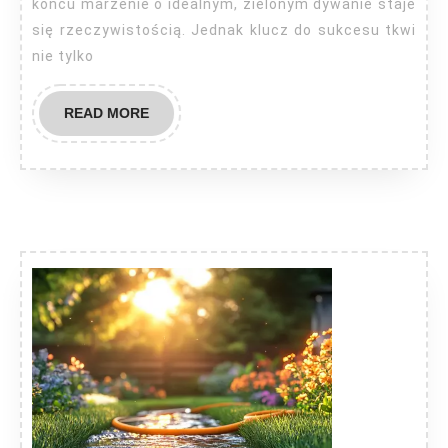
końcu marzenie o idealnym, zielonym dywanie staje
się rzeczywistością. Jednak klucz do sukcesu tkwi
nie tylko
READ
READ MORE
MORE