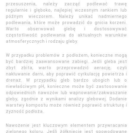
przesuszenia, należy zacząć podlewać trawę
regularnie i głęboko, najlepiej wczesnym rankiem lub
późnym wieczorem. Należy unikać nadmiernego
podlewania, które może prowadzić do gnicia korzeni.
Warto obserwować glebę i dostosowywać
częstotliwość podlewania do aktualnych warunków
atmosferycznych i rodzaju gleby.
W przypadku problemów z podłożem, konieczne mogą
być bardziej zaawansowane zabiegi. Jeśli gleba jest
zbyt zbita, warto przeprowadzić aerację, czyli
nakłuwanie darni, aby poprawić cyrkulację powietrza i
drenaż. W przypadku gleb bardzo ubogich lub o
niewłaściwym pH, konieczne może być zastosowanie
odpowiednich nawozów lub wapnowanie/zakwaszanie
gleby, zgodnie z wynikami analizy glebowej. Dodanie
warstwy kompostu może również poprawić strukturę i
żyzność podłoża.
Nawożenie jest kluczowym elementem przywracania
zielonego koloru. Jeśli żółknięcie jest spowodowane