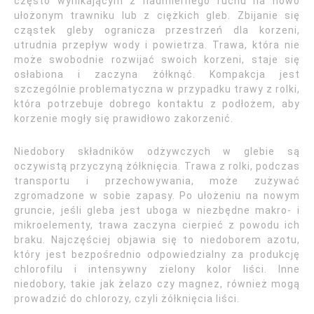
często wynikającym z nadmiernego ruchu na nowo
ułożonym trawniku lub z ciężkich gleb. Zbijanie się
cząstek gleby ogranicza przestrzeń dla korzeni,
utrudnia przepływ wody i powietrza. Trawa, która nie
może swobodnie rozwijać swoich korzeni, staje się
osłabiona i zaczyna żółknąć. Kompakcja jest
szczególnie problematyczna w przypadku trawy z rolki,
która potrzebuje dobrego kontaktu z podłożem, aby
korzenie mogły się prawidłowo zakorzenić.
Niedobory składników odżywczych w glebie są
oczywistą przyczyną żółknięcia. Trawa z rolki, podczas
transportu i przechowywania, może zużywać
zgromadzone w sobie zapasy. Po ułożeniu na nowym
gruncie, jeśli gleba jest uboga w niezbędne makro- i
mikroelementy, trawa zaczyna cierpieć z powodu ich
braku. Najczęściej objawia się to niedoborem azotu,
który jest bezpośrednio odpowiedzialny za produkcję
chlorofilu i intensywny zielony kolor liści. Inne
niedobory, takie jak żelazo czy magnez, również mogą
prowadzić do chlorozy, czyli żółknięcia liści.