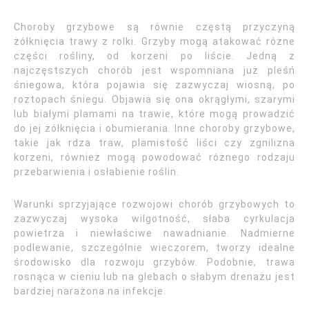
Choroby grzybowe są równie częstą przyczyną
żółknięcia trawy z rolki. Grzyby mogą atakować różne
części rośliny, od korzeni po liście. Jedną z
najczęstszych chorób jest wspomniana już pleśń
śniegowa, która pojawia się zazwyczaj wiosną, po
roztopach śniegu. Objawia się ona okrągłymi, szarymi
lub białymi plamami na trawie, które mogą prowadzić
do jej żółknięcia i obumierania. Inne choroby grzybowe,
takie jak rdza traw, plamistość liści czy zgnilizna
korzeni, również mogą powodować różnego rodzaju
przebarwienia i osłabienie roślin.
Warunki sprzyjające rozwojowi chorób grzybowych to
zazwyczaj wysoka wilgotność, słaba cyrkulacja
powietrza i niewłaściwe nawadnianie. Nadmierne
podlewanie, szczególnie wieczorem, tworzy idealne
środowisko dla rozwoju grzybów. Podobnie, trawa
rosnąca w cieniu lub na glebach o słabym drenażu jest
bardziej narażona na infekcje.