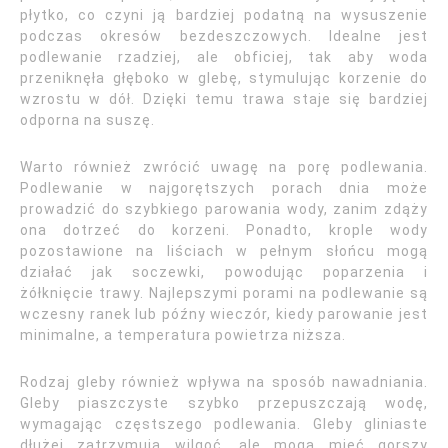
płytko, co czyni ją bardziej podatną na wysuszenie
podczas okresów bezdeszczowych. Idealne jest
podlewanie rzadziej, ale obficiej, tak aby woda
przeniknęła głęboko w glebę, stymulując korzenie do
wzrostu w dół. Dzięki temu trawa staje się bardziej
odporna na suszę.
Warto również zwrócić uwagę na porę podlewania.
Podlewanie w najgorętszych porach dnia może
prowadzić do szybkiego parowania wody, zanim zdąży
ona dotrzeć do korzeni. Ponadto, krople wody
pozostawione na liściach w pełnym słońcu mogą
działać jak soczewki, powodując poparzenia i
żółknięcie trawy. Najlepszymi porami na podlewanie są
wczesny ranek lub późny wieczór, kiedy parowanie jest
minimalne, a temperatura powietrza niższa.
Rodzaj gleby również wpływa na sposób nawadniania.
Gleby piaszczyste szybko przepuszczają wodę,
wymagając częstszego podlewania. Gleby gliniaste
dłużej zatrzymują wilgoć, ale mogą mieć gorszy