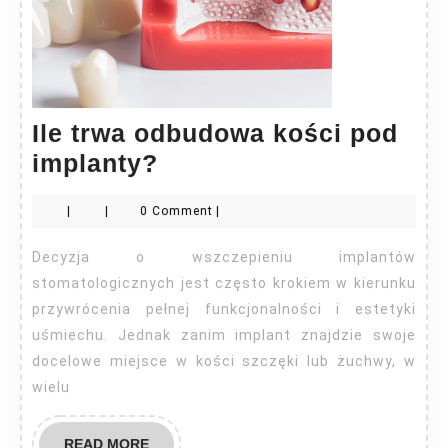
Ile trwa odbudowa kości pod
Ile
implanty?
trwa
|
|
0 Comment
|
odbudowa
kości
Decyzja o wszczepieniu implantów
pod
stomatologicznych jest często krokiem w kierunku
implanty?
przywrócenia pełnej funkcjonalności i estetyki
uśmiechu. Jednak zanim implant znajdzie swoje
docelowe miejsce w kości szczęki lub żuchwy, w
wielu
READ
READ MORE