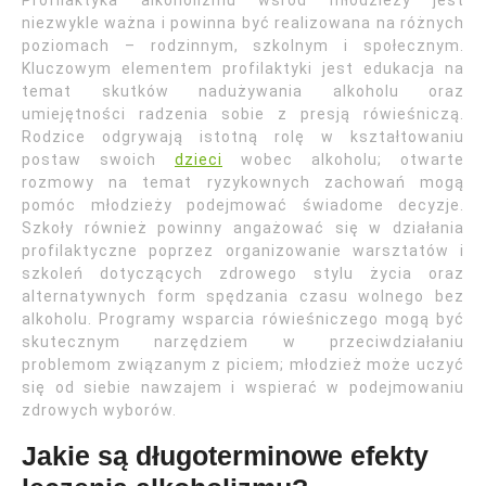
Profilaktyka alkoholizmu wśród młodzieży jest
niezwykle ważna i powinna być realizowana na różnych
poziomach – rodzinnym, szkolnym i społecznym.
Kluczowym elementem profilaktyki jest edukacja na
temat skutków nadużywania alkoholu oraz
umiejętności radzenia sobie z presją rówieśniczą.
Rodzice odgrywają istotną rolę w kształtowaniu
postaw swoich
dzieci
wobec alkoholu; otwarte
rozmowy na temat ryzykownych zachowań mogą
pomóc młodzieży podejmować świadome decyzje.
Szkoły również powinny angażować się w działania
profilaktyczne poprzez organizowanie warsztatów i
szkoleń dotyczących zdrowego stylu życia oraz
alternatywnych form spędzania czasu wolnego bez
alkoholu. Programy wsparcia rówieśniczego mogą być
skutecznym narzędziem w przeciwdziałaniu
problemom związanym z piciem; młodzież może uczyć
się od siebie nawzajem i wspierać w podejmowaniu
zdrowych wyborów.
Jakie są długoterminowe efekty