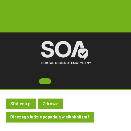
Skip
to
content
Open
Button
SOA.edu.pl
Zdrowie
Dlaczego ludzie popadają w alkoholizm?