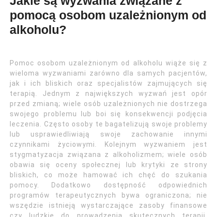
Jakie są wyzwania związane z
pomocą osobom uzależnionym od
alkoholu?
Pomoc osobom uzależnionym od alkoholu wiąże się z
wieloma wyzwaniami zarówno dla samych pacjentów,
jak i ich bliskich oraz specjalistów zajmujących się
terapią. Jednym z największych wyzwań jest opór
przed zmianą; wiele osób uzależnionych nie dostrzega
swojego problemu lub boi się konsekwencji podjęcia
leczenia. Często osoby te bagatelizują swoje problemy
lub usprawiedliwiają swoje zachowanie innymi
czynnikami życiowymi. Kolejnym wyzwaniem jest
stygmatyzacja związana z alkoholizmem; wiele osób
obawia się oceny społecznej lub krytyki ze strony
bliskich, co może hamować ich chęć do szukania
pomocy. Dodatkowo dostępność odpowiednich
programów terapeutycznych bywa ograniczona; nie
wszędzie istnieją wystarczające zasoby finansowe
czy ludzkie do prowadzenia skutecznych terapii.