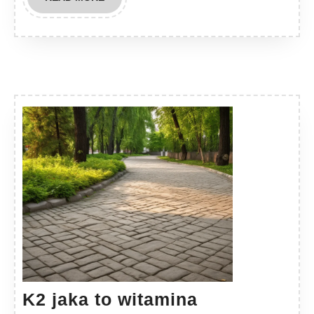
MORE
K2
K2 jaka to witamina