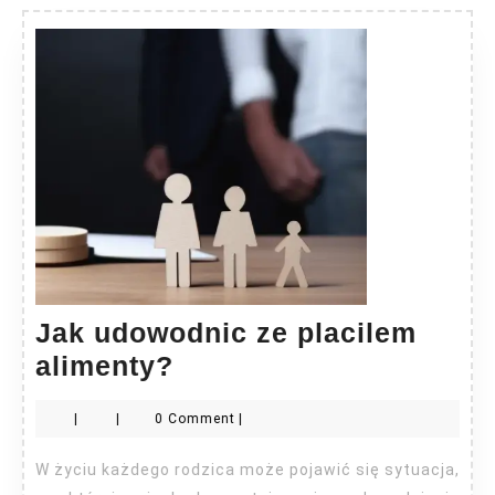
Jak udowodnic ze placilem
Jak
alimenty?
udowodnic
|
|
0 Comment
|
ze
placilem
W życiu każdego rodzica może pojawić się sytuacja,