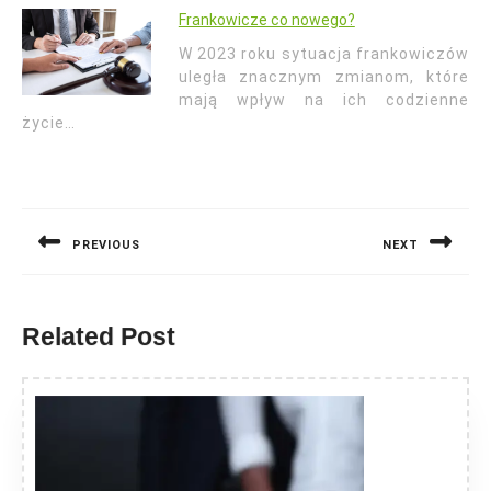
Frankowicze co nowego?
W 2023 roku sytuacja frankowiczów
uległa znacznym zmianom, które
mają wpływ na ich codzienne
życie…
Nawigacja
wpisu
PREVIOUS
NEXT
Previous
Next
post:
post:
Related Post