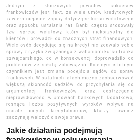
Jednym z kluczowych powodów sukcesów
frankowiczów jest fakt, że wiele umów kredytowych
zawiera niejasne zapisy dotyczące kursu walutowego
oraz sposobu ustalania rat. Banki często stosowały
tzw. spread walutowy, który był niekorzystny dla
klientów i prowadził do znacznych strat finansowych.
Wiele osób decydując się na kredyt nie zdawało sobie
sprawy z ryzyka związanego z wahaniami kursu franka
szwajcarskiego, co w konsekwencji doprowadziło do
problemów ze spłatą zobowiązań. Kolejnym istotnym
czynnikiem jest zmiana podejścia sądów do spraw
frankowych. W ostatnich latach można zaobserwować
większą skłonność sędziów do przychylania się do
argumentacji frankowiczów oraz dostrzegania
nieprawidłowości w umowach bankowych. Dodatkowo,
rosnąca liczba pozytywnych wyroków wpływa na
morale innych kredytobiorców, którzy również
zaczynają walczyć o swoje prawa.
Jakie działania podejmują
frankowicze w celu wygrania