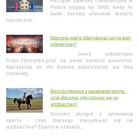
Początki zjawiska frankowiczów w
Polsce sięgają lat 2000, kiedy to
banki zaczęły oferować kredyty
hipoteczne…
Dlaczego warto zdecydować się na dom
szkieletowy?
Domy szkieletowe
https://domyhbe.pl/pl są coraz bardziej popularne.
Najczęściej do ich budowy wykorzystuje się dwa
materiały…
Korzyści płynące z uprawiania sportu -
czyli dlaczego zdecydować się na
jeździectwo?
Korzyści płynące z uprawiania
sportu - czyli dlaczego zdecydować się na
jeździectwo? Żyjemy w czasach,…