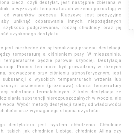
lona ciecz, czyli destylat, jest następnie zbierana w
adniki o wyższych temperaturach wrzenia pozostają w
i od warunków procesu. Kluczowe jest precyzyjne
 aby uniknąć odparowania innych, niepożądanych
k szybkość podgrzewania, rodzaj chłodnicy oraz jej
ość uzyskanego destylatu.
y jest niezbędne do optymalizacji procesu destylacji.
ędzy temperaturą a ciśnieniem pary. W mieszaninie,
 temperaturze będzie parował szybciej. Destylacja
eparacji. Proces ten może być prowadzony w różnych
zna, prowadzona przy ciśnieniu atmosferycznym, jest
a substancji o wysokich temperaturach wrzenia lub
ejszonym ciśnieniem (próżniowa) obniża temperatury
acji substancji termolabilnych. Z kolei destylacja ze
dzielania substancji nierozpuszczalnych w wodzie, ale
 woda. Wybór metody destylacji zależy od właściwości
ch ilości oraz wymaganego stopnia czystości.
 destylatora jest system chłodzenia. Chłodnice
, takich jak chłodnica Liebiga, chłodnica Allina czy