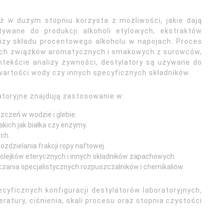
ż w dużym stopniu korzysta z możliwości, jakie dają
tywane do produkcji alkoholi etylowych, ekstraktów
izy składu procentowego alkoholu w napojach. Proces
nych związków aromatycznych i smakowych z surowców,
ntekście analizy żywności, destylatory są używane do
artości wody czy innych specyficznych składników.
atoryjne znajdują zastosowanie w:
czeń w wodzie i glebie.
akich jak białka czy enzymy.
ch.
dzielania frakcji ropy naftowej.
olejków eterycznych i innych składników zapachowych.
czania specjalistycznych rozpuszczalników i chemikaliów.
ficznych konfiguracji destylatorów laboratoryjnych,
tury, ciśnienia, skali procesu oraz stopnia czystości