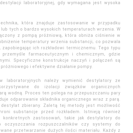
destylacji laboratoryjnej, gdy wymagana jest wysoka
technika, która znajduje zastosowanie w przypadku
 lub tych o bardzo wysokich temperaturach wrzenia. W
łączony z pompą próżniową, która obniża ciśnienie w
obniżenie temperatury wrzenia substancji, co pozwala
, zapobiegając ich rozkładowi termicznemu. Tego typu
 w przemyśle farmaceutycznym i chemicznym, gdzie
nymi. Specyficzne konstrukcje naczyń i połączeń są
różniowego i efektywne działanie pompy.
w laboratoryjnych należy wymienić destylatory ze
orzystywane do izolacji związków organicznych
parą wodną. Proces ten polega na przepuszczaniu pary
uje odparowanie składnika organicznego wraz z parą.
destylat zbierany. Zaletą tej metody jest możliwość
hroni substancje przed rozkładem. Istnieją również
do konkretnych zastosowań, takie jak destylatory do
 do oczyszczania rozpuszczalników czy systemy do
erwane przetwarzanie dużych ilości materiału. Każdy z