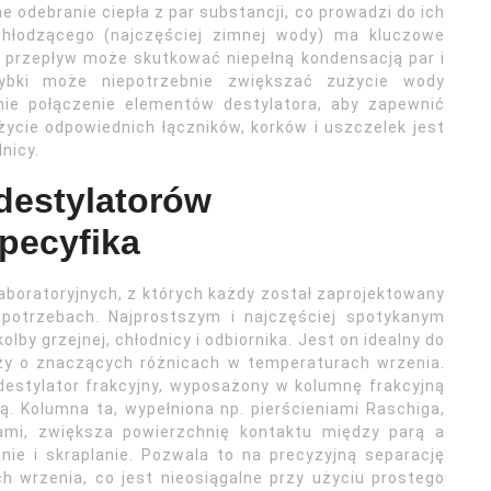
 odebranie ciepła z par substancji, co prowadzi do ich
chłodzącego (najczęściej zimnej wody) ma kluczowe
y przepływ może skutkować niepełną kondensacją par i
ybki może niepotrzebnie zwiększać zużycie wody
nie połączenie elementów destylatora, aby zapewnić
życie odpowiednich łączników, korków i uszczelek jest
nicy.
destylatorów
specyfika
aboratoryjnych, z których każdy został zaprojektowany
potrzebach. Najprostszym i najczęściej spotykanym
olby grzejnej, chłodnicy i odbiornika. Jest on idealny do
zy o znaczących różnicach w temperaturach wrzenia.
estylator frakcyjny, wyposażony w kolumnę frakcyjną
. Kolumna ta, wypełniona np. pierścieniami Raschiga,
iami, zwiększa powierzchnię kontaktu między parą a
nie i skraplanie. Pozwala to na precyzyjną separację
h wrzenia, co jest nieosiągalne przy użyciu prostego