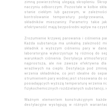
zimną powierzchnią ulegają skropleniu. Skrop
naczyniu odbiorczym. Pozostałe w kolbie skł
stanie ciekłym lub gazowym, w zależnośc
kontrolowanie temperatury podgrzewania,
składników mieszaniny. Parametry takie ja
efektywność mają bezpośredni wpływ na czyst
Zrozumienie krzywej parowania i ciśnienia par
Każda substancja ma unikalną zależność mi
składnik o wyższym ciśnieniu pary w danej
laboratoryjna wykorzystuje tę różnicę do s
warunkach ciśnienia. Destylacja atmosferyc
najprostsza, ale nie zawsze efektywna dl
wrażliwych na ciepło. Destylacja pod zmni
wrzenia składników, co jest idealne do separ
strumieniem pary wodnej jest stosowana do od
posiadających wyższą temperaturę wrzenia niż
fizykochemicznych rozdzielanych substancji, i
Ważnym elementem konstrukcyjnym każdego
destylacyjne występują w różnych wariantach