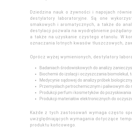
Dziedzina nauk o żywności i napojach równie
destylatory laboratoryjne. Są one wykorzys
smakowych i aromatycznych, a także do anal
destylacji pozwala na wyodrębnienie pożąda
a także na uzyskanie czystego etanolu. W ko
oznaczania lotnych kwasów tłuszczowych, zaw
Oprócz wyżej wymienionych, destylatory labor
Badaniach środowiskowych do analizy zanieczysz
Biochemii do izolacji i oczyszczania biomolekuł, t
Medycynie sądowej do analizy próbek biologiczny
Przemysłach petrochemicznym i paliwowym do roz
Produkcji perfum i kosmetyków do pozyskiwania 
Produkcji materiałów elektronicznych do oczysz
Każde z tych zastosowań wymaga często specy
uwzględniających wymagania dotyczące tempera
produktu końcowego.