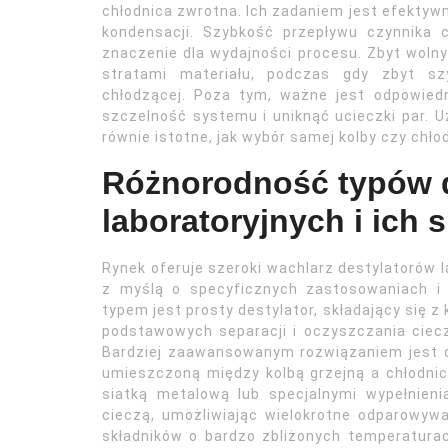
chłodnica zwrotna. Ich zadaniem jest efektywne
kondensacji. Szybkość przepływu czynnika 
znaczenie dla wydajności procesu. Zbyt woln
stratami materiału, podczas gdy zbyt sz
chłodzącej. Poza tym, ważne jest odpowied
szczelność systemu i uniknąć ucieczki par. U
równie istotne, jak wybór samej kolby czy chłod
Różnorodność typów 
laboratoryjnych i ich 
Rynek oferuje szeroki wachlarz destylatorów l
z myślą o specyficznych zastosowaniach i 
typem jest prosty destylator, składający się z k
podstawowych separacji i oczyszczania ciec
Bardziej zaawansowanym rozwiązaniem jest d
umieszczoną między kolbą grzejną a chłodnicą
siatką metalową lub specjalnymi wypełnien
cieczą, umożliwiając wielokrotne odparowywa
składników o bardzo zbliżonych temperaturac