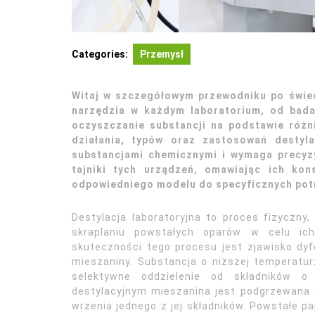
Categories:
Przemysł
Witaj w szczegółowym przewodniku po świec
narzędzia w każdym laboratorium, od bada
oczyszczanie substancji na podstawie różn
działania, typów oraz zastosowań destyl
substancjami chemicznymi i wymaga precyzy
tajniki tych urządzeń, omawiając ich kon
odpowiedniego modelu do specyficznych pot
Destylacja laboratoryjna to proces fizyczny,
skraplaniu powstałych oparów w celu ic
skuteczności tego procesu jest zjawisko dyf
mieszaniny. Substancja o niższej temperatur
selektywne oddzielenie od składników o
destylacyjnym mieszanina jest podgrzewana w
wrzenia jednego z jej składników. Powstałe pa