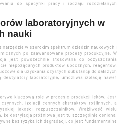
ania do specyfiki pracy i rodzaju rozdzielanych
torów laboratoryjnych w
h nauki
e narzędzie w szerokim spektrum dziedzin naukowych i
micznych po zaawansowane procesy produkcyjne. W
ylacja jest powszechnie stosowana do oczyszczania
cie niepożądanych produktów ubocznych, reagentów,
luczowe dla uzyskania czystych substancji do dalszych
ą destylatory laboratoryjne, umożliwia izolację nawet
rywa kluczową rolę w procesie produkcji leków. Jest
czynnych, izolacji cennych ekstraktów roślinnych, a
sokiej jakości rozpuszczalników. Wrażliwość wielu
 że destylacja próżniowa jest tu szczególnie ceniona.
tywne bez ryzyka ich degradacji, co jest fundamentalne