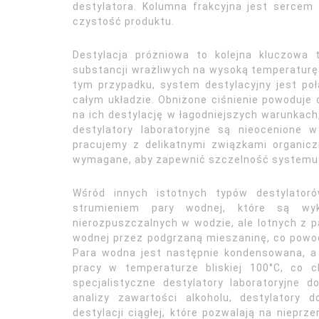
destylatora. Kolumna frakcyjna jest sercem 
czystość produktu.
Destylacja próżniowa to kolejna kluczowa 
substancji wrażliwych na wysoką temperaturę
tym przypadku, system destylacyjny jest po
całym układzie. Obniżone ciśnienie powoduje 
na ich destylację w łagodniejszych warunkach
destylatory laboratoryjne są nieocenione
pracujemy z delikatnymi związkami organicz
wymagane, aby zapewnić szczelność systemu p
Wśród innych istotnych typów destylatoró
strumieniem pary wodnej, które są wyk
nierozpuszczalnych w wodzie, ale lotnych z 
wodnej przez podgrzaną mieszaninę, co powod
Para wodna jest następnie kondensowana, a 
pracy w temperaturze bliskiej 100°C, co c
specjalistyczne destylatory laboratoryjne 
analizy zawartości alkoholu, destylatory
destylacji ciągłej, które pozwalają na nieprz