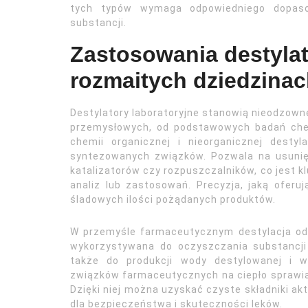
tych typów wymaga odpowiedniego dopasow
substancji.
Zastosowania destyla
rozmaitych dziedzinac
Destylatory laboratoryjne stanowią nieodzown
przemysłowych, od podstawowych badań che
chemii organicznej i nieorganicznej dest
syntezowanych związków. Pozwala na usunię
katalizatorów czy rozpuszczalników, co jest k
analiz lub zastosowań. Precyzja, jaką oferuj
śladowych ilości pożądanych produktów.
W przemyśle farmaceutycznym destylacja odg
wykorzystywana do oczyszczania substancji 
także do produkcji wody destylowanej i wy
związków farmaceutycznych na ciepło sprawia,
Dzięki niej można uzyskać czyste składniki ak
dla bezpieczeństwa i skuteczności leków.