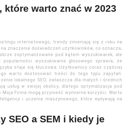
, które warto znać w 2023
etingu internetowego, trendy zmieniają się z roku na
ę na znaczenie doświadczeń użytkowników, co oznacza,
dobrze zoptymalizowane pod kątem wyszukiwarek, ale
t popularności wyszukiwania głosowego sprawia, że
ęzyka staje się kluczowa. Użytkownicy coraz częściej
tego warto dostosować treści do tego typu zapytań.
zenie lokalnego SEO, zwłaszcza dla małych i średnich
ją usług w swojej okolicy, dlatego optymalizacja pod
le Moja Firma mogą przynieść wymierne korzyści. Warto
teligencji i uczenia maszynowego, które wpływają na
zy SEO a SEM i kiedy je