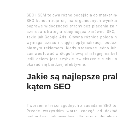
SEO i SEM to dwa różne podejścia do marketin
SEO koncentruje się na organicznych wynika
poprawę widoczności strony bez płacenia za r
szersza strategia obejmująca zarówno SEO,
takie jak Google Ads. Główna różnica polega
wymaga czasu i ciągłej optymalizacji, podc
płatnym reklamom. Kiedy stosować jedno lub
zainwestować w długofalową strategię marke
jeśli celem jest szybkie zwiększenie ruchu
okazać się bardziej efektywne.
Jakie są najlepsze pra
kątem SEO
Tworzenie treści zgodnych z zasadami SEO to 
Przede wszystkim warto zacząć od dokład
najbardziej odpowiednie dla grupy docelow