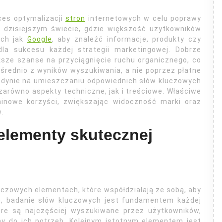
oces optymalizacji
stron
internetowych w celu poprawy
 dzisiejszym świecie, gdzie większość użytkowników
ich jak
Google
, aby znaleźć informacje, produkty czy
dla sukcesu każdej strategii marketingowej. Dobrze
sze szanse na przyciągnięcie ruchu organicznego, co
ośrednio z wyników wyszukiwania, a nie poprzez płatne
jedynie na umieszczaniu odpowiednich słów kluczowych
 zarówno aspekty techniczne, jak i treściowe. Właściwe
inowe korzyści, zwiększając widoczność marki oraz
.
elementy skutecznej
luczowych elementach, które współdziałają ze sobą, aby
m, badanie słów kluczowych jest fundamentem każdej
óre są najczęściej wyszukiwane przez użytkowników,
ny do ich potrzeb. Kolejnym istotnym elementem jest