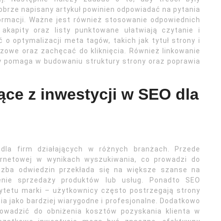
obrze napisany artykuł powinien odpowiadać na pytania
ormacji. Ważne jest również stosowanie odpowiednich
akapity oraz listy punktowane ułatwiają czytanie i
o optymalizacji meta tagów, takich jak tytuł strony i
zowe oraz zachęcać do kliknięcia. Również linkowanie
y pomaga w budowaniu struktury strony oraz poprawia
ące z inwestycji w SEO dla
 dla firm działających w różnych branżach. Przede
ernetowej w wynikach wyszukiwania, co prowadzi do
iczba odwiedzin przekłada się na większe szanse na
enie sprzedaży produktów lub usług. Ponadto SEO
rytetu marki – użytkownicy często postrzegają strony
a jako bardziej wiarygodne i profesjonalne. Dodatkowo
rowadzić do obniżenia kosztów pozyskania klienta w