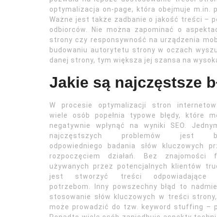
optymalizacja on-page, która obejmuje m.in. 
Ważne jest także zadbanie o jakość treści – p
odbiorców. Nie można zapominać o aspektac
strony czy responsywność na urządzenia mobi
budowaniu autorytetu strony w oczach wyszu
danej strony, tym większa jej szansa na wyso
Jakie są najczęstsze 
W procesie optymalizacji stron internetow
wiele osób popełnia typowe błędy, które m
negatywnie wpłynąć na wyniki SEO. Jedny
najczęstszych problemów jest b
odpowiedniego badania słów kluczowych pr
rozpoczęciem działań. Bez znajomości f
używanych przez potencjalnych klientów tr
jest stworzyć treści odpowiadające 
potrzebom. Inny powszechny błąd to nadmie
stosowanie słów kluczowych w treści strony
może prowadzić do tzw. keyword stuffing – p