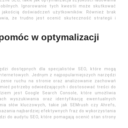
czne SEO, takie jak optymalizacja szybkości ładowania
obilnych. Ignorowanie tych kwestii może skutkować
 jakością doświadczeń użytkowników. Również brak
awia, że trudno jest ocenić skuteczność strategii i
 pomóc w optymalizacji
zędzi dostępnych dla specjalistów SEO, które mogą
internetowych. Jednym z najpopularniejszych narzędzi
edzenie ruchu na stronie oraz analizowanie zachowań
umieć potrzeby odwiedzających i dostosować treści do
dziem jest Google Search Console, które umożliwia
ch wyszukiwania oraz identyfikację ewentualnych
nia słów kluczowych, takie jak SEMrush czy Ahrefs,
kazania najbardziej efektywnych fraz do wykorzystania
dzi do audytu SEO, które pomagają ocenić stan strony