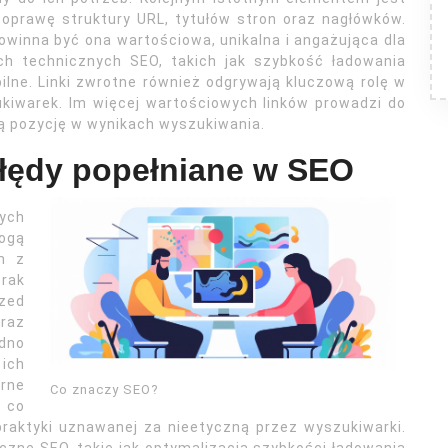
poprawę struktury URL, tytułów stron oraz nagłówków.
owinna być ona wartościowa, unikalna i angażująca dla
h technicznych SEO, takich jak szybkość ładowania
lne. Linki zwrotne również odgrywają kluczową rolę w
kiwarek. Im więcej wartościowych linków prowadzi do
ką pozycję w wynikach wyszukiwania.
błędy popełniane w SEO
ych
ogą
m z
rak
zed
raz
udno
ich
rne
Co znaczy SEO?
, co
raktyki uznawanej za nieetyczną przez wyszukiwarki.