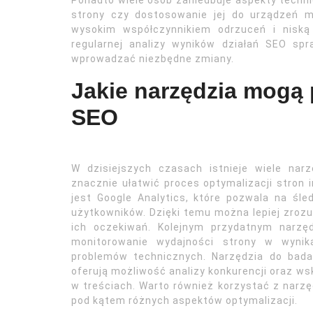
Ponadto wiele osób zaniedbuje aspekty techni
strony czy dostosowanie jej do urządzeń m
wysokim współczynnikiem odrzuceń i niską
regularnej analizy wyników działań SEO spr
wprowadzać niezbędne zmiany.
Jakie narzędzia mogą
SEO
W dzisiejszych czasach istnieje wiele nar
znacznie ułatwić proces optymalizacji stron 
jest Google Analytics, które pozwala na śl
użytkowników. Dzięki temu można lepiej zroz
ich oczekiwań. Kolejnym przydatnym narzę
monitorowanie wydajności strony w wynika
problemów technicznych. Narzędzia do bada
oferują możliwość analizy konkurencji oraz ws
w treściach. Warto również korzystać z narzę
pod kątem różnych aspektów optymalizacji.