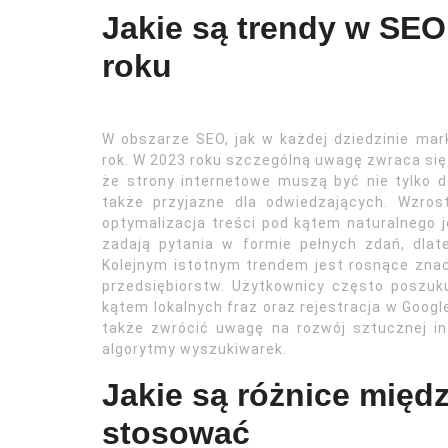
Jakie są trendy w SEO
roku
W obszarze SEO, jak w każdej dziedzinie mark
rok. W 2023 roku szczególną uwagę zwraca si
że strony internetowe muszą być nie tylko 
także przyjazne dla odwiedzających. Wzros
optymalizacja treści pod kątem naturalnego j
zadają pytania w formie pełnych zdań, dla
Kolejnym istotnym trendem jest rosnące znac
przedsiębiorstw. Użytkownicy często poszuku
kątem lokalnych fraz oraz rejestracja w Goog
także zwrócić uwagę na rozwój sztucznej in
algorytmy wyszukiwarek.
Jakie są różnice międ
stosować