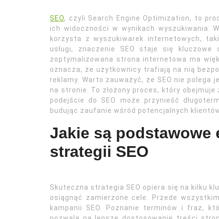
SEO
, czyli Search Engine Optimization, to pr
ich widoczności w wynikach wyszukiwania. W
korzysta z wyszukiwarek internetowych, tak
usługi, znaczenie SEO staje się kluczowe 
zoptymalizowana strona internetowa ma więk
oznacza, że użytkownicy trafiają na nią bezp
reklamy. Warto zauważyć, że SEO nie polega 
na stronie. To złożony proces, który obejmuje
podejście do SEO może przynieść długoterm
budując zaufanie wśród potencjalnych klientów
Jakie są podstawowe 
strategii SEO
Skuteczna strategia SEO opiera się na kilku k
osiągnąć zamierzone cele. Przede wszystki
kampanii SEO. Poznanie terminów i fraz, kt
pozwala na lepsze dostosowanie treści stro