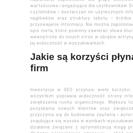
wartościowe i angażujące dla użytkowników. D
czytelników i dostarczać im użytecznych inf
nagłówków oraz struktury tekstu – krótkie 
przyswajanie informacji. Nie można zapominać 
opis meta, które powinny zawierać słowa kluc
wewnętrzne do innych stron w obrębie witryn
jej widoczność w wyszukiwarkach.
Jakie są korzyści płyn
firm
Inwestycja w SEO przynosi wiele korzyści
wszystkim poprawia widoczność strony int
zwiększenia ruchu organicznego. Większa l
pozyskanie nowych klientów oraz zwiększ
przyczynia się do budowania zaufania i auto
znajdujące się wysoko w wynikach wyszukiwani
działania związane z optymalizacją mogą p