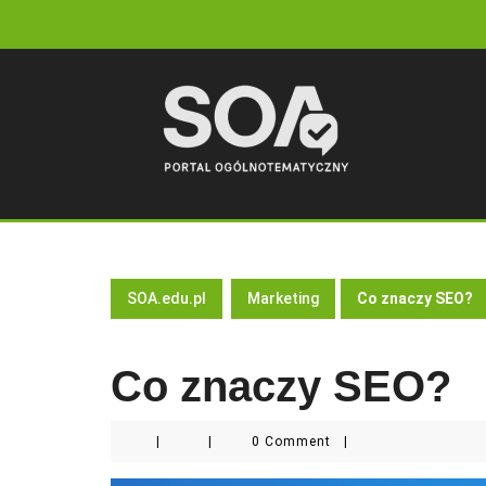
Skip
to
content
SOA.edu.pl
Marketing
Co znaczy SEO?
Co znaczy SEO?
|
|
0 Comment
|