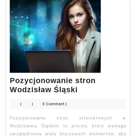
Pozycjonowanie stron
Pozycjonowan
Wodzisław Śląski
stron
|
|
0 Comment
|
Wodzisław
Śląski
Pozycjonowanie stron internetowych w
Wodzisławiu Śląskim to proces, który wymaga
uwzględnienia wielu kluczowych elementów, aby