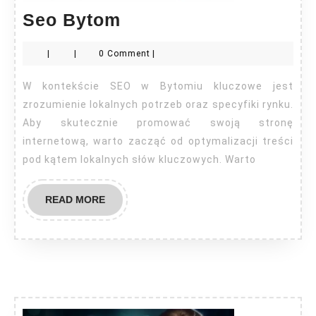
Seo
Seo Bytom
Bytom
|
|
0 Comment
|
W kontekście SEO w Bytomiu kluczowe jest
zrozumienie lokalnych potrzeb oraz specyfiki rynku.
Aby skutecznie promować swoją stronę
internetową, warto zacząć od optymalizacji treści
pod kątem lokalnych słów kluczowych. Warto
READ
READ MORE
MORE