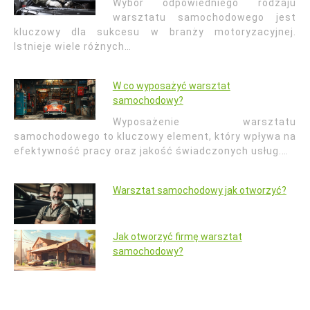
Wybór odpowiedniego rodzaju
warsztatu samochodowego jest
kluczowy dla sukcesu w branży motoryzacyjnej.
Istnieje wiele różnych…
W co wyposażyć warsztat
samochodowy?
Wyposażenie warsztatu
samochodowego to kluczowy element, który wpływa na
efektywność pracy oraz jakość świadczonych usług.…
Warsztat samochodowy jak otworzyć?
Jak otworzyć firmę warsztat
samochodowy?
Nawigacja