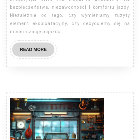
części
bezpieczeństwa, niezawodności i komfortu jazdy.
Niezależnie od tego, czy wymieniamy zużyty
samocho
element eksploatacyjny, czy decydujemy się na
modernizację pojazdu,
READ
READ MORE
MORE