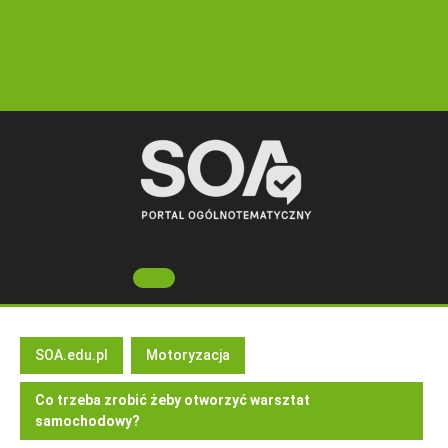
Skip
to
content
Open
Button
SOA.edu.pl
Motoryzacja
Co trzeba zrobić żeby otworzyć warsztat
samochodowy?