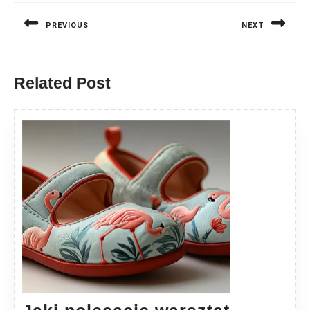
wpisu
PREVIOUS
NEXT
Previous
Next
post:
post:
Related Post