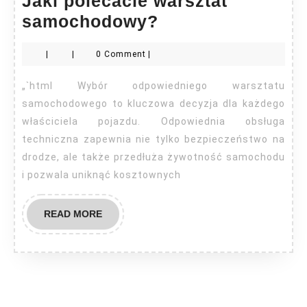
Jaki polecacie warsztat
Jaki
samochodowy?
polecacie
|
|
0 Comment
|
warsztat
samochodowy?
„`html Wybór odpowiedniego warsztatu
samochodowego to kluczowa decyzja dla każdego
właściciela pojazdu. Odpowiednia obsługa
techniczna zapewnia nie tylko bezpieczeństwo na
drodze, ale także przedłuża żywotność samochodu
i pozwala uniknąć kosztownych
READ
READ MORE
MORE