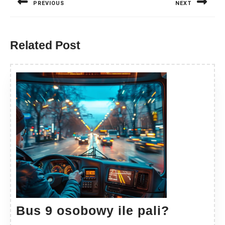
PREVIOUS
NEXT
Previous
Next
post:
post:
Related Post
Bus
Bus 9 osobowy ile pali?