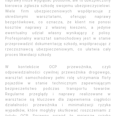
naprawy może wyglądać podobnie, ale to ubezpieczony
kierowca zgłasza szkodę swojemu ubezpieczycielowi.
Wiele firm ubezpieczeniowych współpracuje z
określonymi warsztatami, oferując naprawy
bezgotówkowe, co oznacza, że klient nie ponosi
kosztów naprawy z własnej kieszeni, a jedynie
ewentualny udział własny wynikający z polisy.
Profesjonalny warsztat samochodowy jest w stanie
przeprowadzić dokumentację szkody, współpracując z
rzeczoznawcą ubezpieczeniowym, co ułatwia cały
proces likwidacji szkody.
W kontekście OCP przewoźnika, czyli
odpowiedzialności cywilnej przewoźnika drogowego,
warsztat samochodowy pełni rolę utrzymania floty
pojazdów w stanie technicznym zapewniającym
bezpieczeństwo podczas transportu towarów.
Regularne przeglądy i naprawy realizowane w
warsztacie są kluczowe dla zapewnienia ciągłości
działalności przewoźnika i minimalizacji ryzyka
wypadków, które mogłyby skutkować roszczeniami z
tytułu OCP. Sprawny pojazd to mniejsze ryzyko