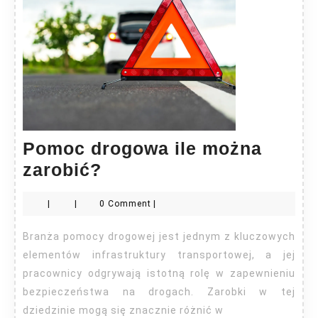
Pomoc drogowa ile można
Pomoc
zarobić?
drogowa
|
|
0 Comment
|
ile
można
Branża pomocy drogowej jest jednym z kluczowych
zarobić?
elementów infrastruktury transportowej, a jej
pracownicy odgrywają istotną rolę w zapewnieniu
bezpieczeństwa na drogach. Zarobki w tej
dziedzinie mogą się znacznie różnić w