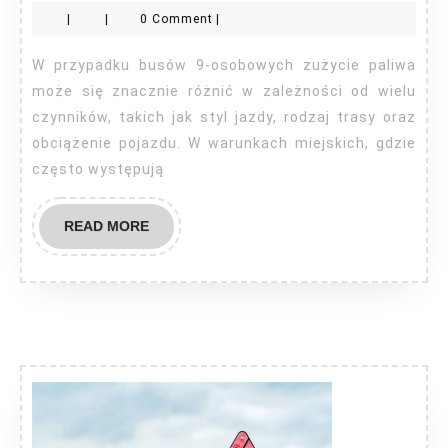
9
|
|
0 Comment
|
osobow
ile
W przypadku busów 9-osobowych zużycie paliwa
pali?
może się znacznie różnić w zależności od wielu
czynników, takich jak styl jazdy, rodzaj trasy oraz
obciążenie pojazdu. W warunkach miejskich, gdzie
często występują
READ
READ MORE
MORE