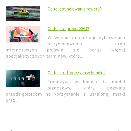
Co to jest holowanie roweru?
Co to jest precel SEO?
W świecie marketingu cyfrowego i
pozycjonowania stron
internetowych pojawia się coraz więcej
specjalistycznych terminów, które…
Co to jest franczyza w handlu?
Franczyza w handlu to model
biznesowy, który pozwala
przedsiębiorcom na korzystanie z ustalonej marki
oraz…
Nawigacja
wpisu