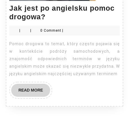
Jak jest po angielsku pomoc
Jak
drogowa?
jest
|
|
0 Comment
|
po
angielsku
Pomoc drogowa to temat, który często pojawia się
pomoc
w kontekście podróży samochodowych, a
drogowa?
znajomość odpowiednich terminów w języku
angielskim może okazać się niezwykle przydatna. W
języku angielskim najczęściej używanym terminem
READ
READ MORE
MORE