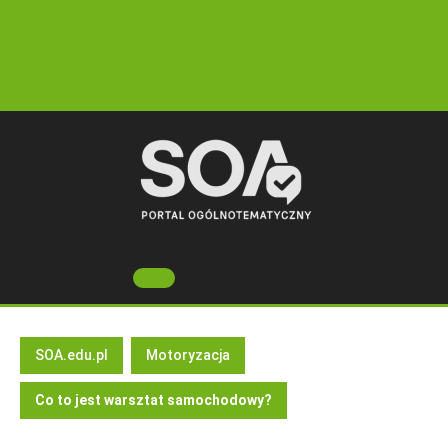
Skip
to
content
Open
Button
SOA.edu.pl
Motoryzacja
Co to jest warsztat samochodowy?