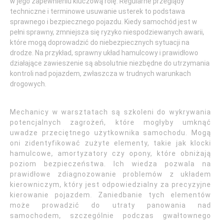
w jego zapewnieniu kluczową rolę. Regularne przeglądy
techniczne i terminowe usuwanie usterek to podstawa
sprawnego i bezpiecznego pojazdu. Kiedy samochód jest w
pełni sprawny, zmniejsza się ryzyko niespodziewanych awarii,
które mogą doprowadzić do niebezpiecznych sytuacji na
drodze. Na przykład, sprawny układ hamulcowy i prawidłowo
działające zawieszenie są absolutnie niezbędne do utrzymania
kontroli nad pojazdem, zwłaszcza w trudnych warunkach
drogowych.
Mechanicy w warsztatach są szkoleni do wykrywania
potencjalnych zagrożeń, które mogłyby umknąć
uwadze przeciętnego użytkownika samochodu. Mogą
oni zidentyfikować zużyte elementy, takie jak klocki
hamulcowe, amortyzatory czy opony, które obniżają
poziom bezpieczeństwa. Ich wiedza pozwala na
prawidłowe zdiagnozowanie problemów z układem
kierowniczym, który jest odpowiedzialny za precyzyjne
kierowanie pojazdem. Zaniedbanie tych elementów
może prowadzić do utraty panowania nad
samochodem, szczególnie podczas gwałtownego