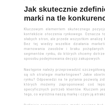
Jak skutecznie zdefi
marki na tle konkurenc
Kluczowym elementem skutecznego pozycjon
kontekście otoczenia rynkowego. Oznacza to
słabych stron, ale przede wszystkim analizę 
Bez tej wiedzy wszelkie działania marke
marnowania zasobów i braku pożądanych r
segmentów rynku, do których chcemy dotrzeć
sposobu podejmowania decyzji zakupowych.
Następnie należy przeprowadzić szczegółową a
są ich strategie marketingowe? Jakie obiet
rynku? Odpowiedzi na te pytania pozwolą zide
których możemy zaproponować coś lepsz
specyficznych potrzeb klientów. Kluczem jest
tego, co wyróżnia naszą markę i czyni ją atra