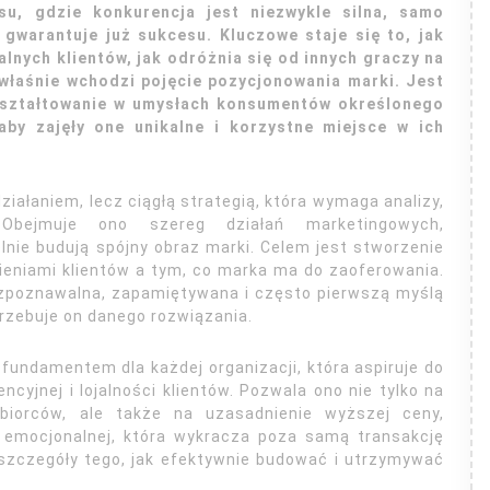
u, gdzie konkurencja jest niezwykle silna, samo
 gwarantuje już sukcesu. Kluczowe staje się to, jak
lnych klientów, jak odróżnia się od innych graczy na
j właśnie wchodzi pojęcie pozycjonowania marki. Jest
ukształtowanie w umysłach konsumentów określonego
 aby zajęły one unikalne i korzystne miejsce w ich
iałaniem, lecz ciągłą strategią, która wymaga analizy,
. Obejmuje ono szereg działań marketingowych,
nie budują spójny obraz marki. Celem jest stworzenie
ieniami klientów a tym, co marka ma do zaoferowania.
zpoznawalna, zapamiętywana i często pierwszą myślą
rzebuje on danego rozwiązania.
fundamentem dla każdej organizacji, która aspiruje do
yjnej i lojalności klientów. Pozwala ono nie tylko na
biorców, ale także na uzasadnienie wyższej ceny,
i emocjonalnej, która wykracza poza samą transakcję
 szczegóły tego, jak efektywnie budować i utrzymywać