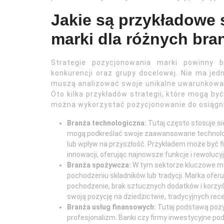
Jakie są przykładowe 
marki dla różnych bra
Strategie pozycjonowania marki powinny b
konkurencji oraz grupy docelowej. Nie ma jed
muszą analizować swoje unikalne uwarunkowani
Oto kilka przykładów strategii, które mogą by
można wykorzystać pozycjonowanie do osiągni
Branża technologiczna:
Tutaj często stosuje si
mogą podkreślać swoje zaawansowane technolog
lub wpływ na przyszłość. Przykładem może być fi
innowacji, oferując najnowsze funkcje i rewolucy
Branża spożywcza:
W tym sektorze kluczowe moż
pochodzeniu składników lub tradycji. Marka ofer
pochodzenie, brak sztucznych dodatków i korzyś
swoją pozycję na dziedzictwie, tradycyjnych rece
Branża usług finansowych:
Tutaj podstawą pozy
profesjonalizm. Banki czy firmy inwestycyjne po