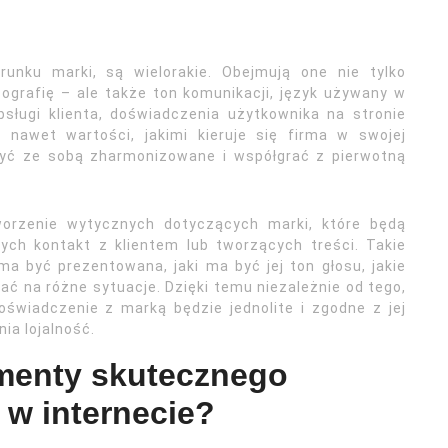
runku marki, są wielorakie. Obejmują one nie tylko
ypografię – ale także ton komunikacji, język używany w
sługi klienta, doświadczenia użytkownika na stronie
 nawet wartości, jakimi kieruje się firma w swojej
być ze sobą zharmonizowane i współgrać z pierwotną
worzenie wytycznych dotyczących marki, które będą
ch kontakt z klientem lub tworzących treści. Takie
a być prezentowana, jaki ma być jej ton głosu, jakie
ać na różne sytuacje. Dzięki temu niezależnie od tego,
doświadczenie z marką będzie jednolite i zgodne z jej
ia lojalność.
ementy skutecznego
 w internecie?