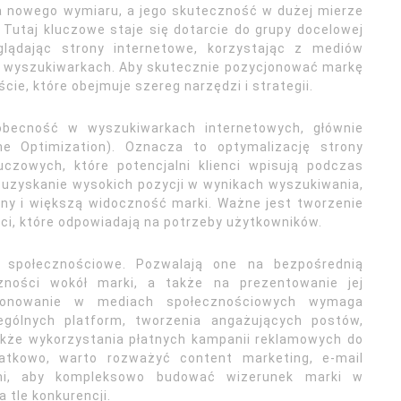
a nowego wymiaru, a jego skuteczność w dużej mierze
 Tutaj kluczowe staje się dotarcie do grupy docelowej
ądając strony internetowe, korzystając z mediów
w wyszukiwarkach. Aby skutecznie pozycjonować markę
ie, które obejmuje szereg narzędzi i strategii.
becność w wyszukiwarkach internetowych, głównie
e Optimization). Oznacza to optymalizację strony
uczowych, które potencjalni klienci wpisują podczas
 uzyskanie wysokich pozycji w wynikach wyszukiwania,
zny i większą widoczność marki. Ważne jest tworzenie
ci, które odpowiadają na potrzeby użytkowników.
 społecznościowe. Pozwalają one na bezpośrednią
czności wokół marki, a także na prezentowanie jej
cjonowanie w mediach społecznościowych wymaga
ególnych platform, tworzenia angażujących postów,
akże wykorzystania płatnych kampanii reklamowych do
datkowo, warto rozważyć content marketing, e-mail
ami, aby kompleksowo budować wizerunek marki w
 tle konkurencji.