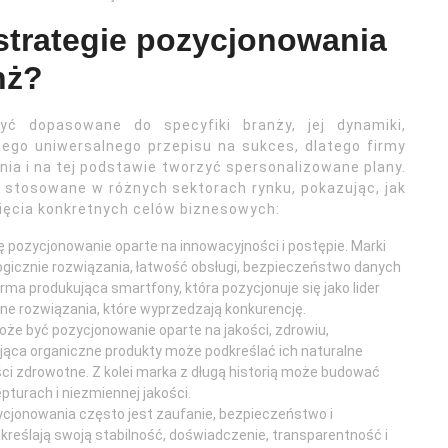
strategie pozycjonowania
nż?
yć dopasowane do specyfiki branży, jej dynamiki,
nego uniwersalnego przepisu na sukces, dlatego firmy
a i na tej podstawie tworzyć spersonalizowane plany.
ć stosowane w różnych sektorach rynku, pokazując, jak
ęcia konkretnych celów biznesowych:
ę pozycjonowanie oparte na innowacyjności i postępie. Marki
icznie rozwiązania, łatwość obsługi, bezpieczeństwo danych
rma produkująca smartfony, która pozycjonuje się jako lider
jne rozwiązania, które wyprzedzają konkurencję.
e być pozycjonowanie oparte na jakości, zdrowiu,
ująca organiczne produkty może podkreślać ich naturalne
ci zdrowotne. Z kolei marka z długą historią może budować
pturach i niezmiennej jakości.
cjonowania często jest zaufanie, bezpieczeństwo i
dkreślają swoją stabilność, doświadczenie, transparentność i