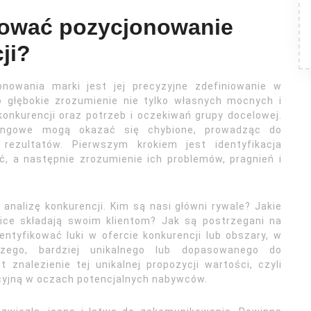
niować pozycjonowanie
ji?
owania marki jest jej precyzyjne zdefiniowanie w
 głębokie zrozumienie nie tylko własnych mocnych i
konkurencji oraz potrzeb i oczekiwań grupy docelowej.
tingowe mogą okazać się chybione, prowadząc do
ezultatów. Pierwszym krokiem jest identyfikacja
, a następnie zrozumienie ich problemów, pragnień i
nalizę konkurencji. Kim są nasi główni rywale? Jakie
nice składają swoim klientom? Jak są postrzegani na
ntyfikować luki w ofercie konkurencji lub obszary, w
ego, bardziej unikalnego lub dopasowanego do
 znalezienie tej unikalnej propozycji wartości, czyli
kcyjną w oczach potencjalnych nabywców.