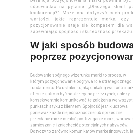
Definicja pozycjonowania marki powinna być
odpowiadać na pytanie: „Dlaczego klient 
konkurencji?”. Może ona dotyczyć cech produk
wartości, jakie reprezentuje marka, czy 
pozycjonowanie staje się kompasem dla wsz
zapewniając spójność i skuteczność przekazu
W jaki sposób budowa
poprzez pozycjonowa
Budowanie spójnego wizerunku marki to proces, w
którym pozycjonowanie odgrywa rolę strategicznego
fundamentu. Po ustaleniu, jaką unikalną wartość mar
oferuje i jak ma być postrzegana przez rynek, należy
konsekwentnie komunikować te założenia we wszyst
punktach styku z klientem. Spójność jest kluczowa,
ponieważ każde niejednoznaczne lub sprzeczne
przesłanie może osłabić postrzeganie marki, wprowa
zamieszanie i zniechęcić potencjalnych nabywców.
Dotyczy to zarówno komunikatów marketingowych, ja