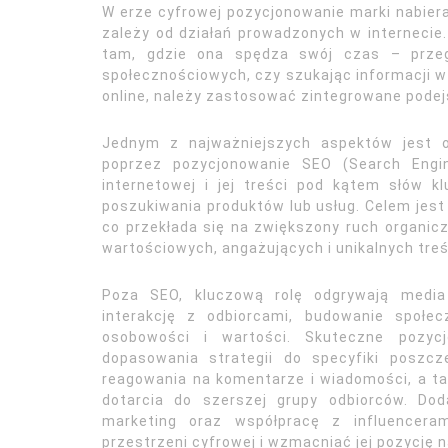
W erze cyfrowej pozycjonowanie marki nabier
zależy od działań prowadzonych w internecie.
tam, gdzie ona spędza swój czas – przegl
społecznościowych, czy szukając informacji 
online, należy zastosować zintegrowane podejśc
Jednym z najważniejszych aspektów jest o
poprzez pozycjonowanie SEO (Search Engin
internetowej i jej treści pod kątem słów kl
poszukiwania produktów lub usług. Celem jest
co przekłada się na zwiększony ruch organic
wartościowych, angażujących i unikalnych treś
Poza SEO, kluczową rolę odgrywają media
interakcję z odbiorcami, budowanie społe
osobowości i wartości. Skuteczne pozy
dopasowania strategii do specyfiki poszcz
reagowania na komentarze i wiadomości, a t
dotarcia do szerszej grupy odbiorców. Do
marketing oraz współpracę z influencer
przestrzeni cyfrowej i wzmacniać jej pozycję na