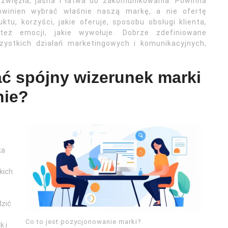
 zwięzła, jasna i łatwa do zakomunikowania. Powinna
powinien wybrać właśnie naszą markę, a nie ofertę
tu, korzyści, jakie oferuje, sposobu obsługi klienta,
też emocji, jakie wywołuje. Dobrze zdefiniowane
ystkich działań marketingowych i komunikacyjnych,
.
ć spójny wizerunek marki
nie?
ka
kich
dzić
Co to jest pozycjonowanie marki?
k i