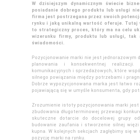
W dzisiejszym dynamicznym świecie biznes
posiadanie dobrego produktu lub usługi nie
firma jest postrzegana przez swoich potencja
rynku i jaką unikalną wartość oferuje. Tuta
to strategiczny proces, który ma na celu 
wizerunku firmy, produktu lub usługi, tak
świadomości.
Pozycjonowanie marki nie jest jednorazowym dz
planowania i konsekwentnej realizacji
komunikacyjnych i sprzedażowych, które wspól
silnego powiązania między potrzebami i pragn
Dobrze wypozycjonowana marka jest łatwo ro
pojawiającą się w umyśle konsumenta, gdy pot
Zrozumienie istoty pozycjonowania marki jest 
zbudowania długoterminowej przewagi konkurenc
skuteczne dotarcie do docelowej grupy od
budowanie zaufania i stworzenie silnej więz
kupna. W kolejnych sekcjach zagłębimy się w
pozycję marki na rynku.