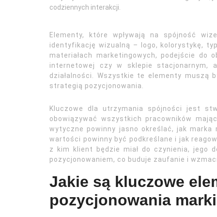
codziennych interakcji.
Elementy, które wpływają na spójność wize
identyfikację wizualną – logo, kolorystykę, t
materiałach marketingowych, podejście do ob
internetowej czy w sklepie stacjonarnym, a
działalności. Wszystkie te elementy muszą 
strategią pozycjonowania.
Kluczowe dla utrzymania spójności jest st
obowiązywać wszystkich pracowników mający
wytyczne powinny jasno określać, jak marka m
wartości powinny być podkreślane i jak reagow
z kim klient będzie miał do czynienia, jego 
pozycjonowaniem, co buduje zaufanie i wzmacn
Jakie są kluczowe el
pozycjonowania marki