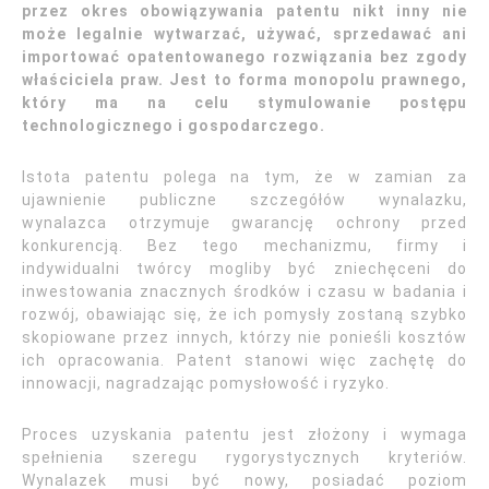
przez okres obowiązywania patentu nikt inny nie
może legalnie wytwarzać, używać, sprzedawać ani
importować opatentowanego rozwiązania bez zgody
właściciela praw. Jest to forma monopolu prawnego,
który ma na celu stymulowanie postępu
technologicznego i gospodarczego.
Istota patentu polega na tym, że w zamian za
ujawnienie publiczne szczegółów wynalazku,
wynalazca otrzymuje gwarancję ochrony przed
konkurencją. Bez tego mechanizmu, firmy i
indywidualni twórcy mogliby być zniechęceni do
inwestowania znacznych środków i czasu w badania i
rozwój, obawiając się, że ich pomysły zostaną szybko
skopiowane przez innych, którzy nie ponieśli kosztów
ich opracowania. Patent stanowi więc zachętę do
innowacji, nagradzając pomysłowość i ryzyko.
Proces uzyskania patentu jest złożony i wymaga
spełnienia szeregu rygorystycznych kryteriów.
Wynalazek musi być nowy, posiadać poziom