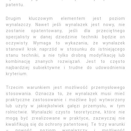
patentu.
Drugim kluczowym elementem jest poziom
wynalazczy. Nawet jeśli wynalazek jest nowy, nie
zostanie opatentowany, jeśli dla przeciętnego
specjalisty w danej dziedzinie techniki będzie on
oczywisty. Wymaga to wykazania, że wynalazek
stanowił krok naprzód w stosunku do istniejącego
stanu techniki, a nie tylko drobną modyfikację lub
kombinację znanych rozwiązań. Jest to często
najbardziej subiektywne i trudne do udowodnienia
kryterium.
Trzecim warunkiem jest możliwość przemysłowego
stosowania. Oznacza to, że wynalazek musi mieć
praktyczne zastosowanie i możliwe być wytworzony
lub użyty w jakiejkolwiek gałęzi przemysłu, w tym
rolnictwie. Wynalazki czysto teoretyczne, które nie
mogą być zrealizowane w praktyce, zazwyczaj nie
kwalifikują się do ochrony patentowej. Te trzy warunki
– nowość, poziom wynalazczy i możliwość