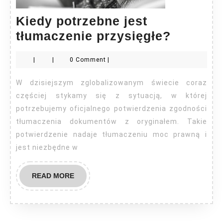
Kiedy potrzebne jest
Kiedy
tłumaczenie przysięgłe?
potrzeb
|
|
0 Comment
|
jest
tłumacz
W dzisiejszym zglobalizowanym świecie coraz
przysię
częściej stykamy się z sytuacją, w której
potrzebujemy oficjalnego potwierdzenia zgodności
tłumaczenia dokumentów z oryginałem. Takie
potwierdzenie nadaje tłumaczeniu moc prawną i
jest niezbędne w
READ
READ MORE
MORE