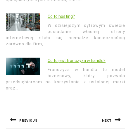
Co to hosting?
W dzisiejszym cyfrowym świecie
posiadanie własnej strony
internetowej stało się niemalże koniecznością
zarówno dla firm,…
Co to jest franczyza w handlu?
Franczyza w handlu to model
biznesowy, który pozwala
przedsiębiorcom na korzystanie z ustalonej marki
oraz…
Nawigacja
wpisu
PREVIOUS
NEXT
Previous
Next