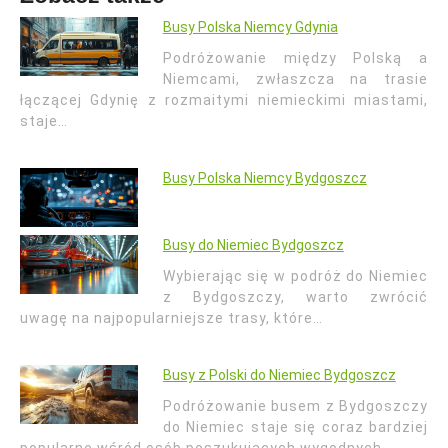
Busy Polska Niemcy Gdynia
Podróżowanie między Polską a
Niemcami, zwłaszcza na trasie
łączącej Gdynię z rozmaitymi niemieckimi miastami,
staje…
Busy Polska Niemcy Bydgoszcz
Busy do Niemiec Bydgoszcz
Wybierając się w podróż do Niemiec
z Bydgoszczy, warto zwrócić
uwagę na najpopularniejsze trasy, które…
Busy z Polski do Niemiec Bydgoszcz
Podróżowanie busem z Bydgoszczy
do Niemiec staje się coraz bardziej