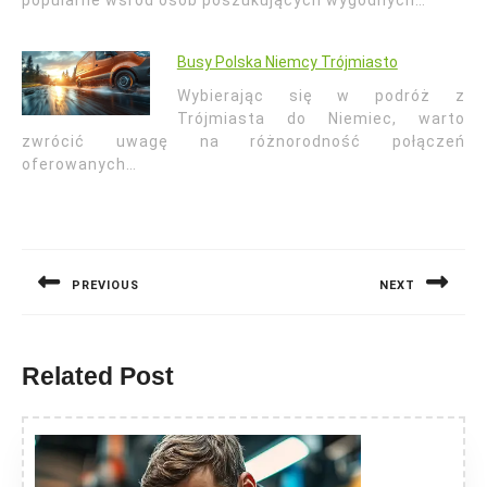
popularne wśród osób poszukujących wygodnych…
Busy Polska Niemcy Trójmiasto
Wybierając się w podróż z
Trójmiasta do Niemiec, warto
zwrócić uwagę na różnorodność połączeń
oferowanych…
Nawigacja
wpisu
PREVIOUS
NEXT
Previous
Next
post:
post:
Related Post