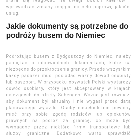
stara się reagować na uwagi swoich klientów i
wprowadzać zmiany mające na celu poprawę jakości
usług.
Jakie dokumenty są potrzebne do
podróży busem do Niemiec
Podróżując busem z Bydgoszczy do Niemiec, należy
pamiętać o odpowiednich dokumentach, które są
niezbędne do przekroczenia granicy. Przede wszystkim
każdy pasażer musi posiadać ważny dowód osobisty
lub paszport. W przypadku obywateli Polski wystarczy
dowód osobisty, który jest akceptowany w krajach
należących do strefy Schengen. Ważne jest również,
aby dokument był aktualny i nie wygasł przed datą
planowanego wyjazdu. Osoby niepełnoletnie powinny
mieć przy sobie zgodę rodziców lub opiekunów
prawnych na podróż za granicę, co może być
wymagane przez niektóre firmy transportowe lub
służby graniczne. Dodatkowo warto sprawdzić