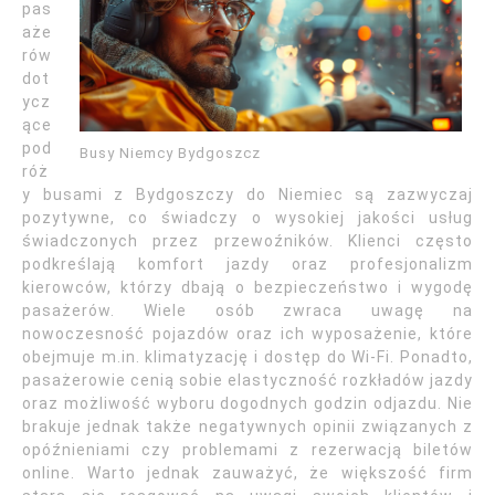
pas
aże
rów
dot
ycz
ące
pod
Busy Niemcy Bydgoszcz
róż
y busami z Bydgoszczy do Niemiec są zazwyczaj
pozytywne, co świadczy o wysokiej jakości usług
świadczonych przez przewoźników. Klienci często
podkreślają komfort jazdy oraz profesjonalizm
kierowców, którzy dbają o bezpieczeństwo i wygodę
pasażerów. Wiele osób zwraca uwagę na
nowoczesność pojazdów oraz ich wyposażenie, które
obejmuje m.in. klimatyzację i dostęp do Wi-Fi. Ponadto,
pasażerowie cenią sobie elastyczność rozkładów jazdy
oraz możliwość wyboru dogodnych godzin odjazdu. Nie
brakuje jednak także negatywnych opinii związanych z
opóźnieniami czy problemami z rezerwacją biletów
online. Warto jednak zauważyć, że większość firm