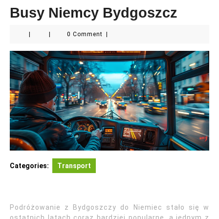
Busy Niemcy Bydgoszcz
|
|
0 Comment
|
Categories:
Transport
Podróżowanie z Bydgoszczy do Niemiec stało się w
ostatnich latach coraz bardziej popularne, a jednym z