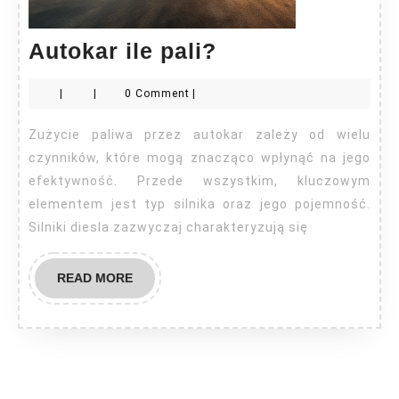
Autokar
Autokar ile pali?
ile
|
|
0 Comment
|
pali?
Zużycie paliwa przez autokar zależy od wielu
czynników, które mogą znacząco wpłynąć na jego
efektywność. Przede wszystkim, kluczowym
elementem jest typ silnika oraz jego pojemność.
Silniki diesla zazwyczaj charakteryzują się
READ
READ MORE
MORE