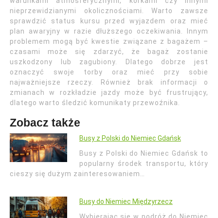
warunkami atmosferycznymi, korkami czy innymi
nieprzewidzianymi okolicznościami. Warto zawsze
sprawdzić status kursu przed wyjazdem oraz mieć
plan awaryjny w razie dłuższego oczekiwania. Innym
problemem mogą być kwestie związane z bagażem –
czasami może się zdarzyć, że bagaż zostanie
uszkodzony lub zagubiony. Dlatego dobrze jest
oznaczyć swoje torby oraz mieć przy sobie
najważniejsze rzeczy. Również brak informacji o
zmianach w rozkładzie jazdy może być frustrujący,
dlatego warto śledzić komunikaty przewoźnika.
Zobacz także
Busy z Polski do Niemiec Gdańsk
Busy z Polski do Niemiec Gdańsk to
popularny środek transportu, który
cieszy się dużym zainteresowaniem…
Busy do Niemiec Międzyrzecz
Wybierając się w podróż do Niemiec