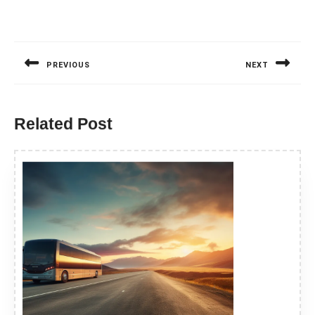
Nawigacja
wpisu
PREVIOUS
NEXT
Previous
Next
post:
post:
Related Post