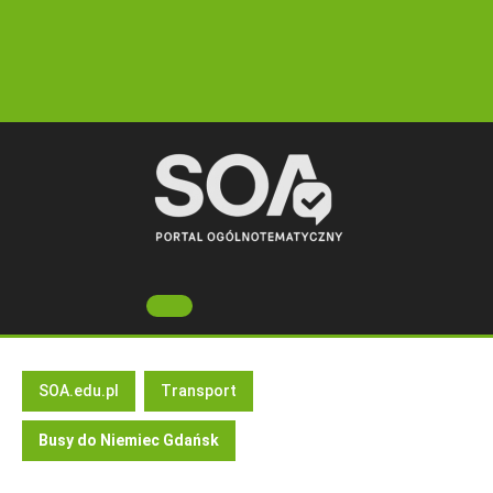
Skip
to
content
Open
Button
SOA.edu.pl
Transport
Busy do Niemiec Gdańsk