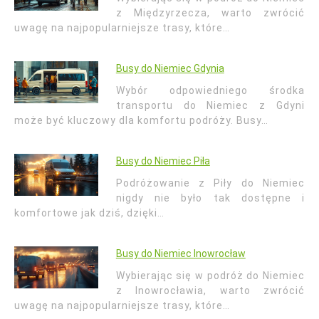
z Międzyrzecza, warto zwrócić
uwagę na najpopularniejsze trasy, które…
Busy do Niemiec Gdynia
Wybór odpowiedniego środka
transportu do Niemiec z Gdyni
może być kluczowy dla komfortu podróży. Busy…
Busy do Niemiec Piła
Podróżowanie z Piły do Niemiec
nigdy nie było tak dostępne i
komfortowe jak dziś, dzięki…
Busy do Niemiec Inowrocław
Wybierając się w podróż do Niemiec
z Inowrocławia, warto zwrócić
uwagę na najpopularniejsze trasy, które…