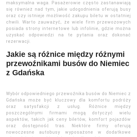
maksymalna waga. Pasażerowie często zastanawiają
się również nad tym, jakie udogodnienia oferują busy
oraz czy istnieje możliwość zakupu biletu w ostatniej
chwili. Warto zauważyć, że wiele firm przewozowych
posiada strony internetowe lub infolinie, gdzie można
uzyskać odpowiedzi na te pytania oraz dokonać
rezerwacji.
Jakie są różnice między różnymi
przewoźnikami busów do Niemiec
z Gdańska
Wybór odpowiedniego przewoźnika busów do Niemiec z
Gdańska może być kluczowy dla komfortu podróży
oraz satysfakcji z usług. Różnice między
poszczególnymi firmami mogą dotyczyć wielu
aspektów, takich jak ceny biletów, komfort pojazdów
oraz dostępność tras. Niektóre firmy oferują
nowoczesne autobusy wyposażone w dodatkowe