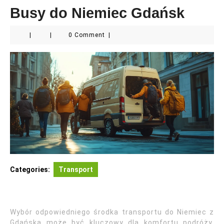
Busy do Niemiec Gdańsk
|
|
0 Comment
|
Categories:
Transport
Wybór odpowiedniego środka transportu do Niemiec z
Gdańska może być kluczowy dla komfortu podróży.