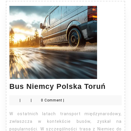
Bus
Bus Niemcy Polska Toruń
Niemc
|
|
0 Comment
|
Polska
Toruń
W ostatnich latach transport międzynarodowy,
zwłaszcza w kontekście busów, zyskał na
popularności. W szczególności trasa z Niemiec do