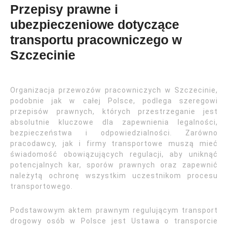
Przepisy prawne i
ubezpieczeniowe dotyczące
transportu pracowniczego w
Szczecinie
Organizacja przewozów pracowniczych w Szczecinie,
podobnie jak w całej Polsce, podlega szeregowi
przepisów prawnych, których przestrzeganie jest
absolutnie kluczowe dla zapewnienia legalności,
bezpieczeństwa i odpowiedzialności. Zarówno
pracodawcy, jak i firmy transportowe muszą mieć
świadomość obowiązujących regulacji, aby uniknąć
potencjalnych kar, sporów prawnych oraz zapewnić
należytą ochronę wszystkim uczestnikom procesu
transportowego.
Podstawowym aktem prawnym regulującym transport
drogowy osób w Polsce jest Ustawa o transporcie