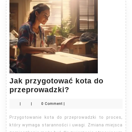
Jak przygotować kota do
Jak
przeprowadzki?
przygotować
|
|
0 Comment
|
kota
do
Przygotowanie kota do przeprowadzki to proces,
przeprowadzki?
który wymaga staranności i uwagi. Zmiana miejsca