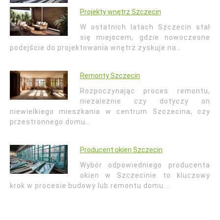
Projekty wnętrz Szczecin
W ostatnich latach Szczecin stał
się miejscem, gdzie nowoczesne
podejście do projektowania wnętrz zyskuje na…
Remonty Szczecin
Rozpoczynając proces remontu,
niezależnie czy dotyczy on
niewielkiego mieszkania w centrum Szczecina, czy
przestronnego domu…
Producent okien Szczecin
Wybór odpowiedniego producenta
okien w Szczecinie to kluczowy
krok w procesie budowy lub remontu domu.…
Nawigacja