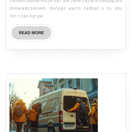
zamieszkania może być dla zwierzęcia stresującym
doświadczeniem, dlatego warto zadbać o to, aby
ten czas był jak
READ
READ MORE
MORE