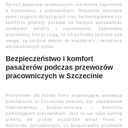
Oprócz aspektów technicznych, nie można zapominać
o komunikacji z pracownikami. Regularne zbieranie
opinii i sugestii dotyczących tras, harmonogramów czy
komfortu podróży pozwala na bieżąco wprowadzać
niezbędne korekty i usprawnienia. Zadowoleni
pracownicy, którzy czują, że ich potrzeby są brane pod
uwagę, są bardziej skłonni do współpracy i akceptacji
wprowadzanych zmian.
Bezpieczeństwo i komfort
pasażerów podczas przewozów
pracowniczych w Szczecinie
Priorytetem dla każdej firmy organizującej przewozy
pracownicze w Szczecinie powinno być zapewnienie
maksymalnego bezpieczeństwa i komfortu
podróżującym pracownikom. Jest to nie tylko wymóg
prawny, ale przede wszystkim wyraz troski o
dobrostan zatrudnionych, co bezpośrednio przekłada