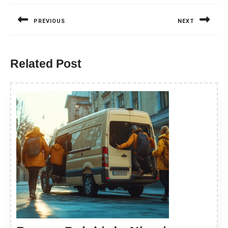
wpisu
PREVIOUS
NEXT
Previous
Next
post:
post:
Related Post