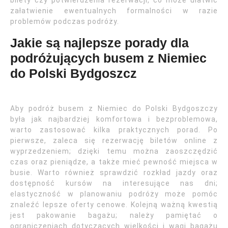
bilety czy potwierdzenia rezerwacji, co może ułatwić
załatwienie ewentualnych formalności w razie
problemów podczas podróży.
Jakie są najlepsze porady dla
podróżujących busem z Niemiec
do Polski Bydgoszcz
Aby podróż busem z Niemiec do Polski Bydgoszczy
była jak najbardziej komfortowa i bezproblemowa,
warto zastosować kilka praktycznych porad. Po
pierwsze, zaleca się rezerwację biletów online z
wyprzedzeniem; dzięki temu można zaoszczędzić
czas oraz pieniądze, a także mieć pewność miejsca w
busie. Warto również sprawdzić rozkład jazdy oraz
dostępność kursów na interesujące nas dni;
elastyczność w planowaniu podróży może pomóc
znaleźć lepsze oferty cenowe. Kolejną ważną kwestią
jest pakowanie bagażu; należy pamiętać o
ograniczeniach dotyczących wielkości i wagi bagażu