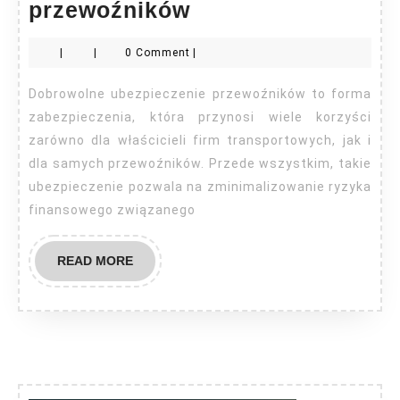
Dobrowolne
przewoźników
ubezpieczenie
|
|
0 Comment
|
przewoźników
Dobrowolne ubezpieczenie przewoźników to forma
zabezpieczenia, która przynosi wiele korzyści
zarówno dla właścicieli firm transportowych, jak i
dla samych przewoźników. Przede wszystkim, takie
ubezpieczenie pozwala na zminimalizowanie ryzyka
finansowego związanego
READ
READ MORE
MORE