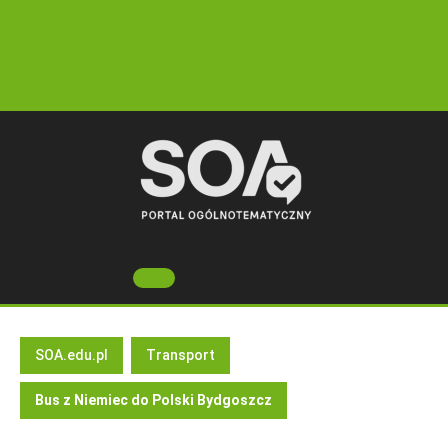
Skip
to
content
Open
Button
SOA.edu.pl
Transport
Bus z Niemiec do Polski Bydgoszcz