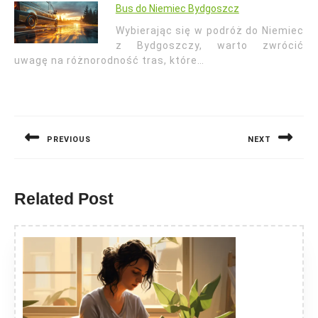
Bus do Niemiec Bydgoszcz
Wybierając się w podróż do Niemiec
z Bydgoszczy, warto zwrócić
uwagę na różnorodność tras, które…
Nawigacja
wpisu
PREVIOUS
NEXT
Previous
Next
post:
post:
Related Post