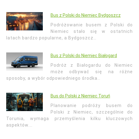
Bus z Polski do Niemiec Bydgoszcz
Podróżowanie busem z Polski do
Niemiec stało się w ostatnich
latach bardzo popularne, a Bydgoszcz…
Bus z Polski do Niemiec Białogard
Podróż z Białogardu do Niemiec
może odbywać się na różne
sposoby, a wybór odpowiedniego środka…
Bus do Polski z Niemiec Toruń
Planowanie podróży busem do
Polski z Niemiec, szczególnie do
Torunia, wymaga przemyślenia kilku kluczowych
aspektów.…