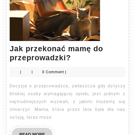
Jak przekonać mamę do
Jak
przeprowadzki?
przekonać
|
|
0 Comment
|
mamę
do
Decyzja o przeprowadzce, zwłaszcza gdy dotyczy
przeprowadzki?
bliskiej osoby wymagającej opieki, jest jednym z
najtrudniejszych wyzwań, z jakimi możemy się
zmierzyć. Mama, która przez lata była dla nas
ostoją, teraz może
READ
READ MORE