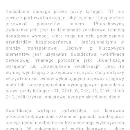
Posiadanie samego prawa jazdy kategorii D1 nie
zawsze jest wystarczające, aby legalnie i bezpiecznie
przewozić pasażerów busem 19-osobowym,
zwłaszcza jeśli jest to działalność zarobkowa. Istnieją
dodatkowe wymogi, które mają na celu podniesienie
standardów bezpieczeństwa i profesjonalizmu w
branży transportowej. Jednym z kluczowych
elementów jest uzyskanie świadectwa kwalifikacji
zawodowej, znanego potocznie jako „kwalifikacja
wstępna” lub „przedłużenie kwalifikacji”. Jest to
wymóg wynikający z przepisów unijnych, który dotyczy
wszystkich kierowców wykonujących przewóz drogowy
osób lub rzeczy pojazdami wymagającymi posiadania
prawa jazdy kategorii C1, C1+E, C, C+E, D1, D1+E, D lub
D+E, jeśli uzyskali oni prawo jazdy po określonej dacie.
Kwalifikacja wstępna potwierdza, że kierowca
przeszedł odpowiednie szkolenie i posiada wiedzę oraz
umiejętności niezbędne do bezpiecznego wykonywania
zawodu. W zależności od wieku kierowcy i daty