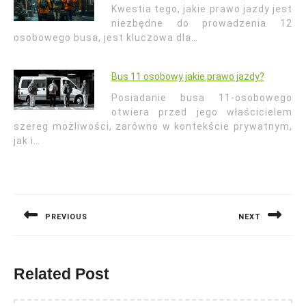
Kwestia tego, jakie prawo jazdy jest
niezbędne do prowadzenia 12
osobowego busa, jest kluczowa dla…
Bus 11 osobowy jakie prawo jazdy?
Posiadanie busa 11-osobowego
otwiera przed jego właścicielem
szereg możliwości, zarówno w kontekście prywatnym,
jak i…
Nawigacja
wpisu
PREVIOUS
NEXT
Previous
Next
post:
post:
Related Post