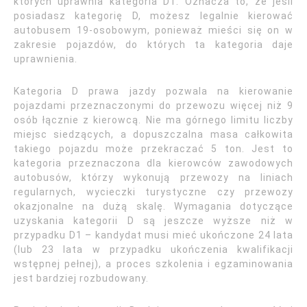
których uprawnia kategoria D1. Oznacza to, że jeśli
posiadasz kategorię D, możesz legalnie kierować
autobusem 19-osobowym, ponieważ mieści się on w
zakresie pojazdów, do których ta kategoria daje
uprawnienia.
Kategoria D prawa jazdy pozwala na kierowanie
pojazdami przeznaczonymi do przewozu więcej niż 9
osób łącznie z kierowcą. Nie ma górnego limitu liczby
miejsc siedzących, a dopuszczalna masa całkowita
takiego pojazdu może przekraczać 5 ton. Jest to
kategoria przeznaczona dla kierowców zawodowych
autobusów, którzy wykonują przewozy na liniach
regularnych, wycieczki turystyczne czy przewozy
okazjonalne na dużą skalę. Wymagania dotyczące
uzyskania kategorii D są jeszcze wyższe niż w
przypadku D1 – kandydat musi mieć ukończone 24 lata
(lub 23 lata w przypadku ukończenia kwalifikacji
wstępnej pełnej), a proces szkolenia i egzaminowania
jest bardziej rozbudowany.