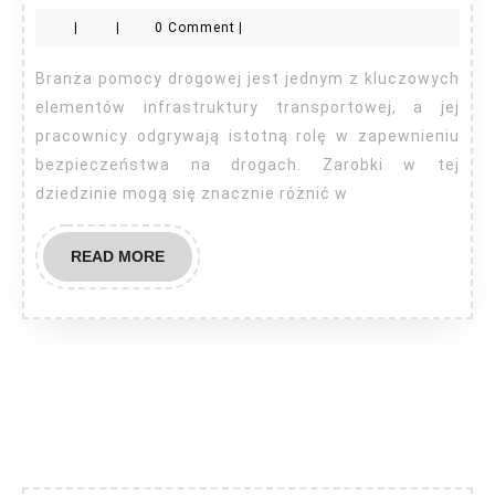
drogowa
|
|
0 Comment
|
ile
można
Branża pomocy drogowej jest jednym z kluczowych
zarobić?
elementów infrastruktury transportowej, a jej
pracownicy odgrywają istotną rolę w zapewnieniu
bezpieczeństwa na drogach. Zarobki w tej
dziedzinie mogą się znacznie różnić w
READ
READ MORE
MORE