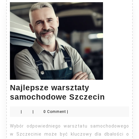
Najlepsze warsztaty
Najleps
samochodowe Szczecin
warsztat
|
|
0 Comment
|
samoch
Szczeci
Wybór odpowiedniego warsztatu samochodowego
w Szczecinie może być kluczowy dla dbałości o