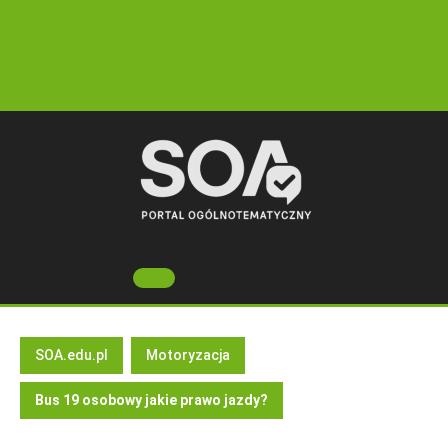
Skip
to
content
Open
Button
SOA.edu.pl
Motoryzacja
Bus 19 osobowy jakie prawo jazdy?