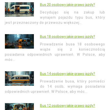
Bus 20 osobowy jakie prawo jazdy?
Decydując się na zakup lub
wynajem pojazdu typu bus, który
jest przeznaczony do przewozu większej…
Bus 18 osobowy jakie prawo jazdy?
Prowadzenie busa 18 osobowego
wiąże się z koniecznością
posiadania odpowiednich uprawnień. W Polsce, aby
móc…
Bus 14 osobowy jakie prawo jazdy?
Prowadzenie busa, który pomieści
do 14 osób, wymaga posiadania
odpowiednich uprawnień. W Polsce, aby móc…
Bus 12 osobowy jakie prawo jazdy?