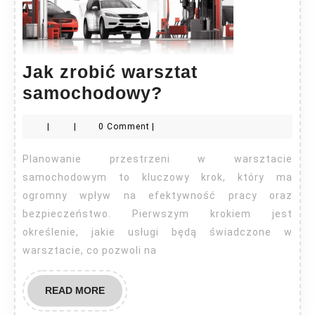
Jak zrobić warsztat
Jak
samochodowy?
zrobić
|
|
0 Comment
|
warsztat
samochodowy?
Planowanie przestrzeni w warsztacie
samochodowym to kluczowy krok, który ma
ogromny wpływ na efektywność pracy oraz
bezpieczeństwo. Pierwszym krokiem jest
określenie, jakie usługi będą świadczone w
warsztacie, co pozwoli na
READ
READ MORE
MORE