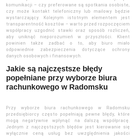
komunikacji – czy preferowane są spotkania osobiste,
czy może kontakt telefoniczny lub mailowy będzie
wystarczający. Kolejnym istotnym elementem jest
transparentność kosztów – warto przed rozpoczęciem
współpracy uzgodnić stawki oraz sposób rozliczeń,
aby uniknąć nieporozumień w przyszłości. Klient
powinien także zadbać o to, aby biuro miało
odpowiednie zabezpieczenia dotyczące ochrony
danych osobowych i finansowych.
Jakie są najczęstsze błędy
popełniane przy wyborze biura
rachunkowego w Radomsku
Przy wyborze biura rachunkowego w Radomsku
przedsiębiorcy często popełniają pewne błędy, które
mogą negatywnie wpłynąć na dalszą współpracę.
Jednym z najczęstszych błędów jest kierowanie się
wyłącznie ceną usług bez uwzględnienia jakości