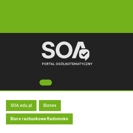
Skip
to
content
Open
Button
SOA.edu.pl
Biznes
Biuro rachunkowe Radomsko