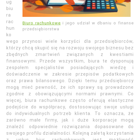
ug
biu
ra
rac
Biuro rachunkowe
i jego udział w dbaniu o finanse
hun
przedsiębiorstwa
ko
wego przynosi wiele korzyści dla przedsiębiorców,
którzy chcą skupić się na rozwoju swojego biznesu bez
zbędnych zmartwień związanych z kwestiami
finansowymi. Przede wszystkim, biura te dysponują
zespołem specjalistów posiadających wiedzę i
doświadczenie w zakresie przepisów podatkowych
oraz prawa bilansowego. Dzięki temu przedsiębiorcy
mogą mieć pewność, że ich sprawy są prowadzone
zgodnie z obowiązującymi normami prawnymi. Co
więcej, biura rachunkowe często oferują elastyczne
podejście do współpracy, dostosowując swoje usługi
do indywidualnych potrzeb klienta. To oznacza, że
zarówno małe firmy, jak i duże korporacje mogą
znaleźć odpowiednie rozwiązania dopasowane do
swojego profilu działalności. Kolejną zaletą korzystania
z usług biur rachunkowych jest możliwość