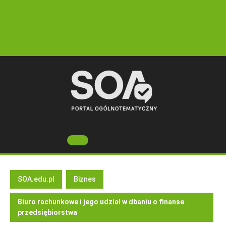
Skip
to
content
Open
Button
SOA.edu.pl
Biznes
Biuro rachunkowe i jego udział w dbaniu o finanse
przedsiębiorstwa