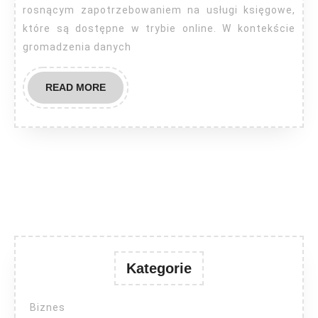
jakie
rosnącym zapotrzebowaniem na usługi księgowe,
które są dostępne w trybie online. W kontekście
informacje
gromadzenia danych
posiada
o
READ
READ MORE
nas
MORE
biuro?
Kategorie
Biznes