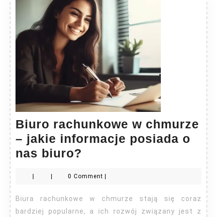
Biuro rachunkowe w chmurze
– jakie informacje posiada o
Biuro
nas biuro?
rachunkowe
|
|
0 Comment
|
w
chmurze
Biura rachunkowe w chmurze stają się coraz
–
bardziej popularne, a ich rozwój związany jest z