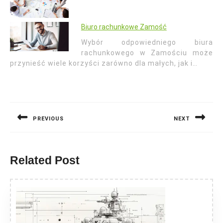
Biuro rachunkowe Zamość
Wybór odpowiedniego biura
rachunkowego w Zamościu może
przynieść wiele korzyści zarówno dla małych, jak i…
Nawigacja
wpisu
PREVIOUS
NEXT
Previous
Next
post:
post:
Related Post