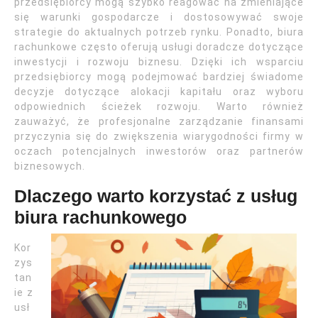
przedsiębiorcy mogą szybko reagować na zmieniające
się warunki gospodarcze i dostosowywać swoje
strategie do aktualnych potrzeb rynku. Ponadto, biura
rachunkowe często oferują usługi doradcze dotyczące
inwestycji i rozwoju biznesu. Dzięki ich wsparciu
przedsiębiorcy mogą podejmować bardziej świadome
decyzje dotyczące alokacji kapitału oraz wyboru
odpowiednich ścieżek rozwoju. Warto również
zauważyć, że profesjonalne zarządzanie finansami
przyczynia się do zwiększenia wiarygodności firmy w
oczach potencjalnych inwestorów oraz partnerów
biznesowych.
Dlaczego warto korzystać z usług
biura rachunkowego
Kor
zys
tan
ie z
usł