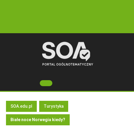
Skip
to
content
Open
Button
SOA.edu.pl
Turystyka
Białe noce Norwegia kiedy?