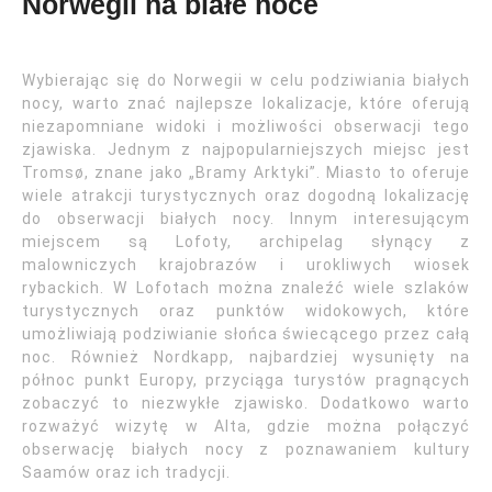
Norwegii na białe noce
Wybierając się do Norwegii w celu podziwiania białych
nocy, warto znać najlepsze lokalizacje, które oferują
niezapomniane widoki i możliwości obserwacji tego
zjawiska. Jednym z najpopularniejszych miejsc jest
Tromsø, znane jako „Bramy Arktyki”. Miasto to oferuje
wiele atrakcji turystycznych oraz dogodną lokalizację
do obserwacji białych nocy. Innym interesującym
miejscem są Lofoty, archipelag słynący z
malowniczych krajobrazów i urokliwych wiosek
rybackich. W Lofotach można znaleźć wiele szlaków
turystycznych oraz punktów widokowych, które
umożliwiają podziwianie słońca świecącego przez całą
noc. Również Nordkapp, najbardziej wysunięty na
północ punkt Europy, przyciąga turystów pragnących
zobaczyć to niezwykłe zjawisko. Dodatkowo warto
rozważyć wizytę w Alta, gdzie można połączyć
obserwację białych nocy z poznawaniem kultury
Saamów oraz ich tradycji.