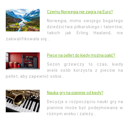
Czemu Norwegia nie zagra na Euro?
Norwegia, mimo swojego bogatego
dziedzictwa piłkarskiego i talentów,
takich jak Erling Haaland, nie
zakwalifikowała się…
Piece na pellet do kiedy można palić?
Sezon grzewczy to czas, kiedy
wiele osób korzysta z pieców na
pellet, aby zapewnić sobie…
Nauka gry na pianinie od kiedy?
Decyzja o rozpoczęciu nauki gry na
pianinie może być podejmowana w
różnym wieku i zależy…