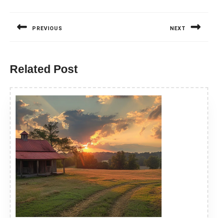
Nawigacja
wpisu
PREVIOUS
NEXT
Previous
Next
post:
post:
Related Post