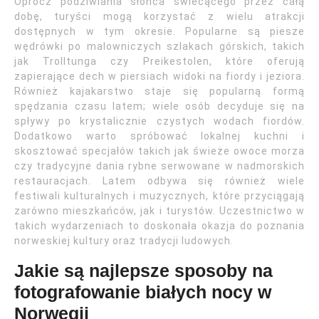
Oprócz podziwiania słońca świecącego przez całą
dobę, turyści mogą korzystać z wielu atrakcji
dostępnych w tym okresie. Popularne są piesze
wędrówki po malowniczych szlakach górskich, takich
jak Trolltunga czy Preikestolen, które oferują
zapierające dech w piersiach widoki na fiordy i jeziora.
Również kajakarstwo staje się popularną formą
spędzania czasu latem; wiele osób decyduje się na
spływy po krystalicznie czystych wodach fiordów.
Dodatkowo warto spróbować lokalnej kuchni i
skosztować specjałów takich jak świeże owoce morza
czy tradycyjne dania rybne serwowane w nadmorskich
restauracjach. Latem odbywa się również wiele
festiwali kulturalnych i muzycznych, które przyciągają
zarówno mieszkańców, jak i turystów. Uczestnictwo w
takich wydarzeniach to doskonała okazja do poznania
norweskiej kultury oraz tradycji ludowych.
Jakie są najlepsze sposoby na
fotografowanie białych nocy w
Norwegii