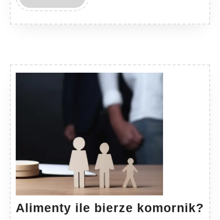
MORE
Al
Alimenty ile bierze komornik?