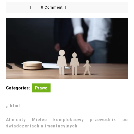
|
|
0 Comment
|
Categories:
Prawo
„`html
Alimenty Mielec kompleksowy przewodnik po
świadczeniach alimentacyjnych