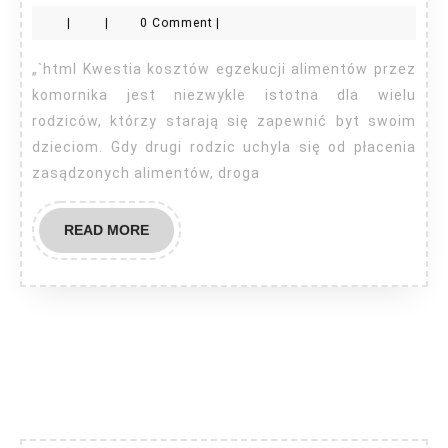
ile
|
|
0 Comment
|
bi
ko
„`html Kwestia kosztów egzekucji alimentów przez
komornika jest niezwykle istotna dla wielu
rodziców, którzy starają się zapewnić byt swoim
dzieciom. Gdy drugi rodzic uchyla się od płacenia
zasądzonych alimentów, droga
READ
READ MORE
MORE