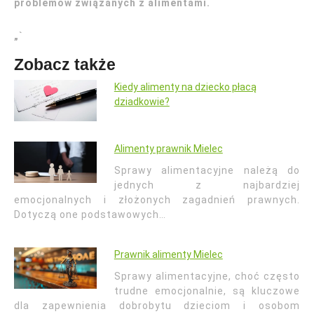
problemów związanych z alimentami.
„`
Zobacz także
Kiedy alimenty na dziecko płacą
dziadkowie?
Alimenty prawnik Mielec
Sprawy alimentacyjne należą do
jednych z najbardziej
emocjonalnych i złożonych zagadnień prawnych.
Dotyczą one podstawowych…
Prawnik alimenty Mielec
Sprawy alimentacyjne, choć często
trudne emocjonalnie, są kluczowe
dla zapewnienia dobrobytu dzieciom i osobom