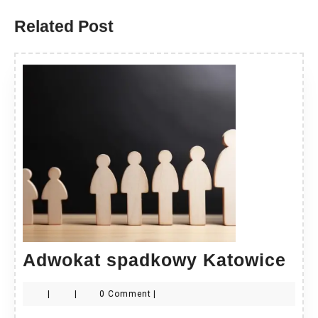
Related Post
Ad
Adwokat spadkowy Katowice
sp
|
|
0 Comment
|
Kat