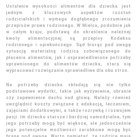
Ustalenie wysokości alimentów dla dziecka jest
jednym z kluczowych aspektów rozstań
rodzicielskich i wymaga dogłębnego zrozumienia
przepisów prawa rodzinnego. W Mielcu, podobnie jak
w całym kraju, podstawą do określenia należnej
kwoty alimentacyjnej są przepisy Kodeksu
rodzinnego i opiekuńczego. Sąd biorąc pod uwagę
sytuację materialną rodzica zobowiązanego do
płacenia alimentów, jak i usprawiedliwione potrzeby
uprawnionego do alimentów dziecka, stara się
wypracować rozwiązanie sprawiedliwe dla obu stron.
Na potrzeby dziecka składają się nie tylko
podstawowe wydatki, takie jak wyżywienie, ubranie
czy zapewnienie dachu nad głową. Należy również
uwzględnić koszty związane z edukacją, leczeniem,
zajęciami dodatkowymi, a także rozrywką i rozwojem
pasji. Im dziecko starsze i bardziej samodzielne, tym
jego potrzeby mogą być większe, ale jednocześnie
jego potencjalne możliwości zarobkowe mogą być
brane pod uwagę. Warto pamiętać, że rodzice mają