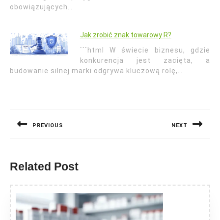
obowiązujących…
Jak zrobić znak towarowy R?
```html W świecie biznesu, gdzie
konkurencja jest zacięta, a
budowanie silnej marki odgrywa kluczową rolę,…
Nawigacja
wpisu
PREVIOUS
NEXT
Previous
Next
post:
post:
Related Post