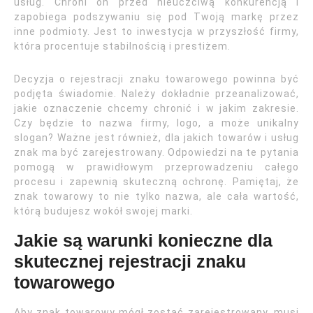
usług. Chroni on przed nieuczciwą konkurencją i
zapobiega podszywaniu się pod Twoją markę przez
inne podmioty. Jest to inwestycja w przyszłość firmy,
która procentuje stabilnością i prestiżem.
Decyzja o rejestracji znaku towarowego powinna być
podjęta świadomie. Należy dokładnie przeanalizować,
jakie oznaczenie chcemy chronić i w jakim zakresie.
Czy będzie to nazwa firmy, logo, a może unikalny
slogan? Ważne jest również, dla jakich towarów i usług
znak ma być zarejestrowany. Odpowiedzi na te pytania
pomogą w prawidłowym przeprowadzeniu całego
procesu i zapewnią skuteczną ochronę. Pamiętaj, że
znak towarowy to nie tylko nazwa, ale cała wartość,
którą budujesz wokół swojej marki.
Jakie są warunki konieczne dla
skutecznej rejestracji znaku
towarowego
Aby znak towarowy mógł zostać zarejestrowany, musi