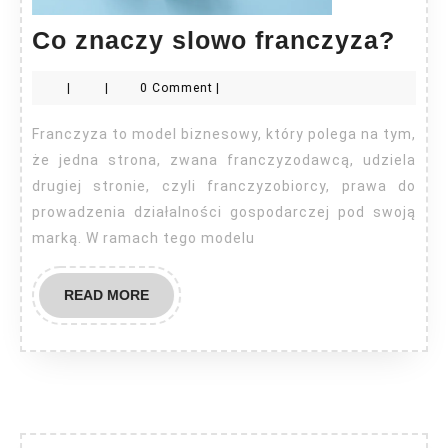
Co
Co znaczy slowo franczyza?
zna
|
|
0 Comment
|
slo
fra
Franczyza to model biznesowy, który polega na tym,
że jedna strona, zwana franczyzodawcą, udziela
drugiej stronie, czyli franczyzobiorcy, prawa do
prowadzenia działalności gospodarczej pod swoją
marką. W ramach tego modelu
READ
READ MORE
MORE