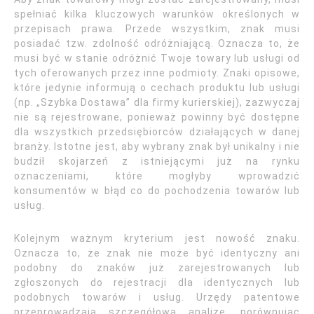
spełniać kilka kluczowych warunków określonych w
przepisach prawa. Przede wszystkim, znak musi
posiadać tzw. zdolność odróżniającą. Oznacza to, że
musi być w stanie odróżnić Twoje towary lub usługi od
tych oferowanych przez inne podmioty. Znaki opisowe,
które jedynie informują o cechach produktu lub usługi
(np. „Szybka Dostawa” dla firmy kurierskiej), zazwyczaj
nie są rejestrowane, ponieważ powinny być dostępne
dla wszystkich przedsiębiorców działających w danej
branży. Istotne jest, aby wybrany znak był unikalny i nie
budził skojarzeń z istniejącymi już na rynku
oznaczeniami, które mogłyby wprowadzić
konsumentów w błąd co do pochodzenia towarów lub
usług.
Kolejnym ważnym kryterium jest nowość znaku.
Oznacza to, że znak nie może być identyczny ani
podobny do znaków już zarejestrowanych lub
zgłoszonych do rejestracji dla identycznych lub
podobnych towarów i usług. Urzędy patentowe
przeprowadzają szczegółową analizę, porównując