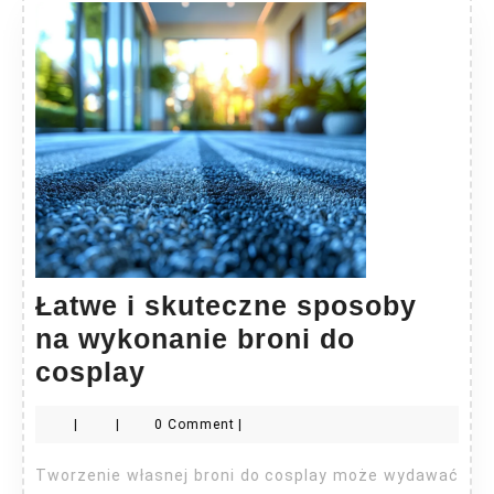
Łatwe i skuteczne sposoby
na wykonanie broni do
Łatwe
cosplay
i
|
|
0 Comment
|
skuteczne
sposoby
Tworzenie własnej broni do cosplay może wydawać