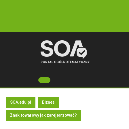
Skip
to
content
Open
Button
SOA.edu.pl
Biznes
Znak towarowy jak zarejestrować?