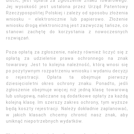
uiścić, jest opłata za zgłoszenie znaku towarowego.
Jej wysokość jest ustalona przez Urząd Patentowy
Rzeczypospolitej Polskiej i zależy od sposobu złożenia
wniosku – elektronicznie lub papierowo. Złożenie
wniosku drogą elektroniczną jest zazwyczaj tańsze, co
stanowi zachętę do korzystania z nowoczesnych
rozwiązań.
Poza opłatą za zgłoszenie, należy również liczyć się z
opłatą za udzielenie prawa ochronnego na znak
towarowy. Jest to kolejna należność, którą wnosi się
po pozytywnym rozpatrzeniu wniosku i wydaniu decyzji
o rejestracji. Opłata ta obejmuje pierwszy
dziesięcioletni okres ochrony znaku. Ponadto, jeśli
zgłoszenie obejmuje więcej niż jedną klasę towarową
lub usługową, naliczane są dodatkowe opłaty za każdą
kolejną klasę. Im szerszy zakres ochrony, tym wyższe
będą koszty rejestracji. Należy dokładnie zaplanować,
w jakich klasach chcemy chronić nasz znak, aby
uniknąć niepotrzebnych wydatków.