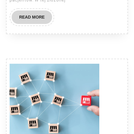
pacjentów. W tej złożonej
READ
READ MORE
MORE