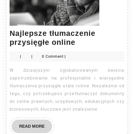
Najlepsze tłumaczenie
Najlepsze
przysięgłe online
tłumaczenie
|
|
0 Comment
|
przysięgłe
online
W dzisiejszym zglobalizowanym świecie
zapotrzebowanie na profesjonalne i wiarygodne
tłumaczenia przysięgłe stale rośnie. Niezależnie od
tego, czy potrzebujesz przetłumaczyć dokumenty
do celów prawnych, urzędowych, edukacyjnych czy
biznesowych, kluczowe jest znalezienie
READ
READ MORE
MORE