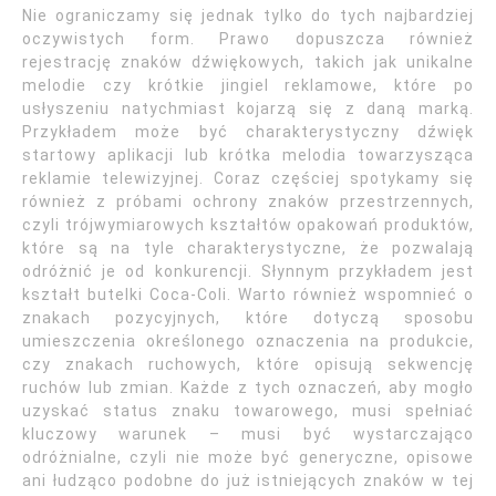
Nie ograniczamy się jednak tylko do tych najbardziej
oczywistych form. Prawo dopuszcza również
rejestrację znaków dźwiękowych, takich jak unikalne
melodie czy krótkie jingiel reklamowe, które po
usłyszeniu natychmiast kojarzą się z daną marką.
Przykładem może być charakterystyczny dźwięk
startowy aplikacji lub krótka melodia towarzysząca
reklamie telewizyjnej. Coraz częściej spotykamy się
również z próbami ochrony znaków przestrzennych,
czyli trójwymiarowych kształtów opakowań produktów,
które są na tyle charakterystyczne, że pozwalają
odróżnić je od konkurencji. Słynnym przykładem jest
kształt butelki Coca-Coli. Warto również wspomnieć o
znakach pozycyjnych, które dotyczą sposobu
umieszczenia określonego oznaczenia na produkcie,
czy znakach ruchowych, które opisują sekwencję
ruchów lub zmian. Każde z tych oznaczeń, aby mogło
uzyskać status znaku towarowego, musi spełniać
kluczowy warunek – musi być wystarczająco
odróżnialne, czyli nie może być generyczne, opisowe
ani łudząco podobne do już istniejących znaków w tej