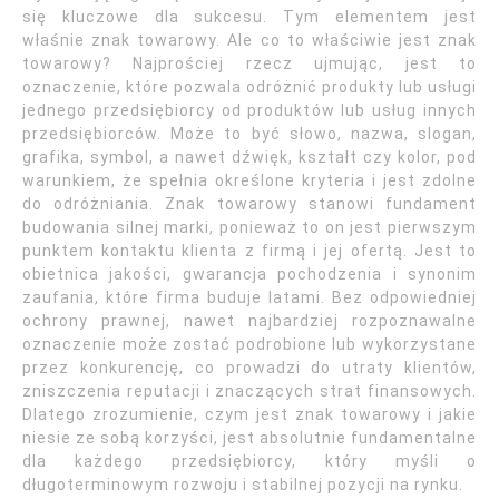
się kluczowe dla sukcesu. Tym elementem jest
właśnie znak towarowy. Ale co to właściwie jest znak
towarowy? Najprościej rzecz ujmując, jest to
oznaczenie, które pozwala odróżnić produkty lub usługi
jednego przedsiębiorcy od produktów lub usług innych
przedsiębiorców. Może to być słowo, nazwa, slogan,
grafika, symbol, a nawet dźwięk, kształt czy kolor, pod
warunkiem, że spełnia określone kryteria i jest zdolne
do odróżniania. Znak towarowy stanowi fundament
budowania silnej marki, ponieważ to on jest pierwszym
punktem kontaktu klienta z firmą i jej ofertą. Jest to
obietnica jakości, gwarancja pochodzenia i synonim
zaufania, które firma buduje latami. Bez odpowiedniej
ochrony prawnej, nawet najbardziej rozpoznawalne
oznaczenie może zostać podrobione lub wykorzystane
przez konkurencję, co prowadzi do utraty klientów,
zniszczenia reputacji i znaczących strat finansowych.
Dlatego zrozumienie, czym jest znak towarowy i jakie
niesie ze sobą korzyści, jest absolutnie fundamentalne
dla każdego przedsiębiorcy, który myśli o
długoterminowym rozwoju i stabilnej pozycji na rynku.