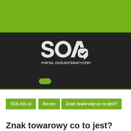
Skip
to
content
Open
Button
SOA.edu.pl
Biznes
Znak towarowy co to jest?
Znak towarowy co to jest?