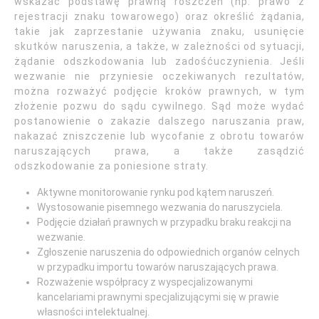
wskazać podstawę prawną roszczeń (np. prawo z
rejestracji znaku towarowego) oraz określić żądania,
takie jak zaprzestanie używania znaku, usunięcie
skutków naruszenia, a także, w zależności od sytuacji,
żądanie odszkodowania lub zadośćuczynienia. Jeśli
wezwanie nie przyniesie oczekiwanych rezultatów,
można rozważyć podjęcie kroków prawnych, w tym
złożenie pozwu do sądu cywilnego. Sąd może wydać
postanowienie o zakazie dalszego naruszania praw,
nakazać zniszczenie lub wycofanie z obrotu towarów
naruszających prawa, a także zasądzić
odszkodowanie za poniesione straty.
Aktywne monitorowanie rynku pod kątem naruszeń.
Wystosowanie pisemnego wezwania do naruszyciela.
Podjęcie działań prawnych w przypadku braku reakcji na
wezwanie.
Zgłoszenie naruszenia do odpowiednich organów celnych
w przypadku importu towarów naruszających prawa.
Rozważenie współpracy z wyspecjalizowanymi
kancelariami prawnymi specjalizującymi się w prawie
własności intelektualnej.