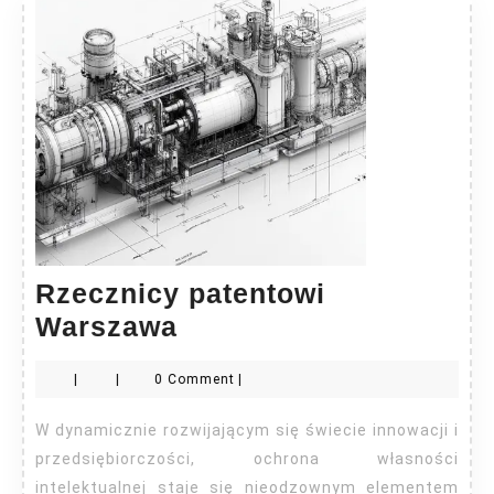
Rzecznicy patentowi
Rzecznicy
Warszawa
patentowi
|
|
0 Comment
|
Warszawa
W dynamicznie rozwijającym się świecie innowacji i
przedsiębiorczości, ochrona własności
intelektualnej staje się nieodzownym elementem