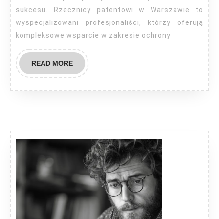
sukcesu. Rzecznicy patentowi w Warszawie to
wyspecjalizowani profesjonaliści, którzy oferują
kompleksowe wsparcie w zakresie ochrony
READ
READ MORE
MORE