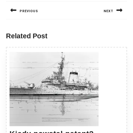
wpisu
PREVIOUS
NEXT
Previous
Next
post:
post:
Related Post