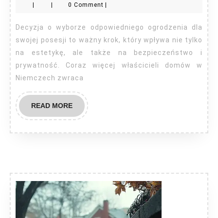
|
|
0 Comment
|
Polen
Decyzja o wyborze odpowiedniego ogrodzenia dla
swojej posesji to ważny krok, który wpływa nie tylko
na estetykę, ale także na bezpieczeństwo i
prywatność. Coraz więcej właścicieli domów w
Niemczech zwraca
READ
READ MORE
MORE