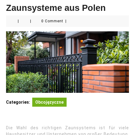
Zaunsysteme aus Polen
|
|
0 Comment
|
Categories:
Obcojęzyczne
Die Wahl des richtigen Zaunsystems ist für viele
Hausbesitzer und Unternehmen von großer Bedeutung,