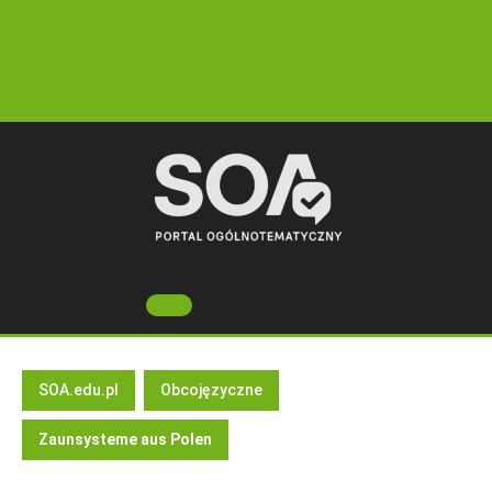
Skip
to
content
Open
Button
SOA.edu.pl
Obcojęzyczne
Zaunsysteme aus Polen