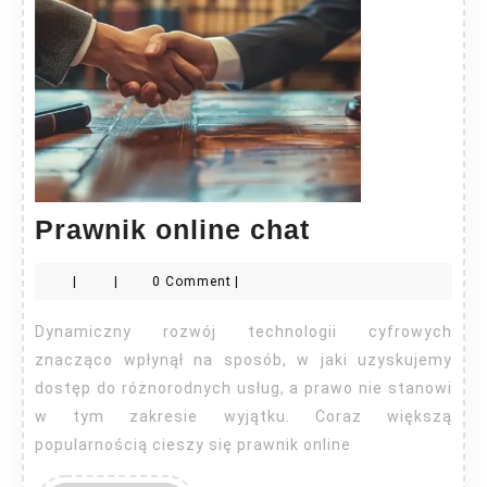
Prawnik
Prawnik online chat
online
|
|
0 Comment
|
chat
Dynamiczny rozwój technologii cyfrowych
znacząco wpłynął na sposób, w jaki uzyskujemy
dostęp do różnorodnych usług, a prawo nie stanowi
w tym zakresie wyjątku. Coraz większą
popularnością cieszy się prawnik online