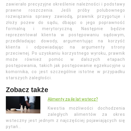
zawierało precyzyjne określenie należności i podstawy
prawne roszczenia. Jeśli próby polubownego
rozwiązania sprawy zawiodą, prawnik przygotuje i
złoży pozew do sądu, dbając o jego poprawność
formalną i merytoryczną. Następnie będzie
reprezentował klienta w postępowaniu sądowym,
przedkładając dowody, argumentując na korzyść
klienta i odpowiadając na argumenty strony
przeciwnej. Po uzyskaniu korzystnego wyroku, prawnik
może również pomóc w dalszych etapach
postępowania, takich jak postępowanie egzekucyjne u
komornika, co jest szczególnie istotne w przypadku
starszych zaległości.
Zobacz także
Alimenty za ile lat wstecz?
Kwestia możliwości dochodzenia
zaległych alimentów za okres
wsteczny jest jednym z najczęściej pojawiających się
pytań…