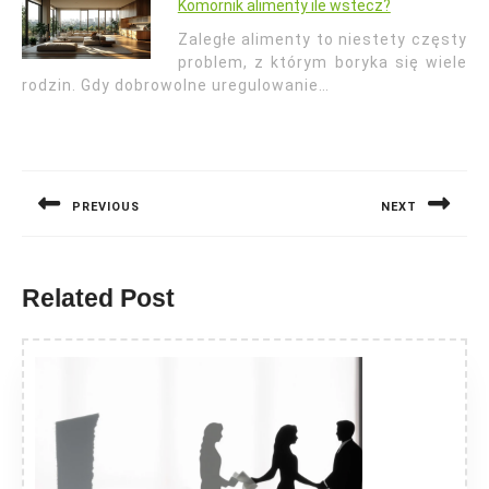
Komornik alimenty ile wstecz?
Zaległe alimenty to niestety częsty
problem, z którym boryka się wiele
rodzin. Gdy dobrowolne uregulowanie…
Nawigacja
wpisu
PREVIOUS
NEXT
Previous
Next
post:
post:
Related Post