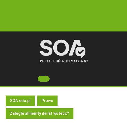
Skip
to
content
Open
Button
SOA.edu.pl
Prawo
Zaległe alimenty ile lat wstecz?