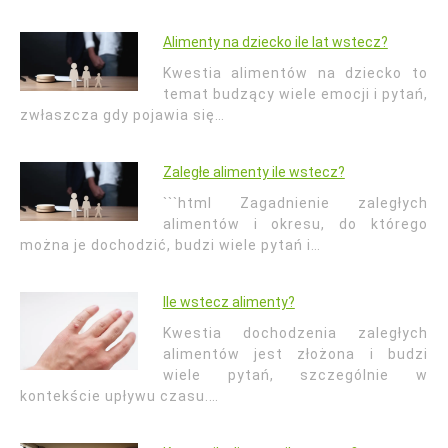
Alimenty na dziecko ile lat wstecz?
Kwestia alimentów na dziecko to
temat budzący wiele emocji i pytań,
zwłaszcza gdy pojawia się…
Zaległe alimenty ile wstecz?
```html Zagadnienie zaległych
alimentów i okresu, do którego
można je dochodzić, budzi wiele pytań i…
Ile wstecz alimenty?
Kwestia dochodzenia zaległych
alimentów jest złożona i budzi
wiele pytań, szczególnie w
kontekście upływu czasu.…