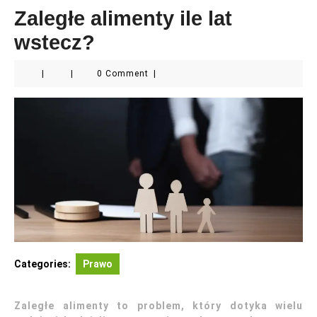
Zaległe alimenty ile lat
wstecz?
|
|
0 Comment
|
Categories:
Prawo
Zaległe alimenty to problem, który dotyka wielu