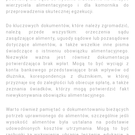
wierzyciela alimentacyjnego i dla komornika do
przeprowadzenia skutecznej egzekucji.
Do kluczowych dokumentów, które należy zgromadzić,
należą przede wszystkim: orzeczenia sądu
zasądzające alimenty, uguody sądowe lub pozasądowe
dotyczące alimentów, a także wszelkie inne pisma
świadczące o istnieniu obowiązku alimentacyjnego.
Niezwykle ważna jest również dokumentacja
potwierdzająca brak wpłat. Mogą to być wyciągi z
konta bankowego przedstawiające brak wpływów od
dłużnika, korespondencja z dłużnikiem, w której
przyznaje się do zaległości lub obiecuje spłatę, a także
zeznania świadków, którzy mogą potwierdzić fakt
niewykonywania obowiązku alimentacyjnego.
Warto również pamiętać o dokumentowaniu bieżących
potrzeb uprawnionego do alimentów, szczególnie jeśli
wysokość alimentów była ustalana na podstawie
udowodnionych kosztów utrzymania. Mogą to być
rachunki za wyżywienie, ubranie, leczenie, edukację, a