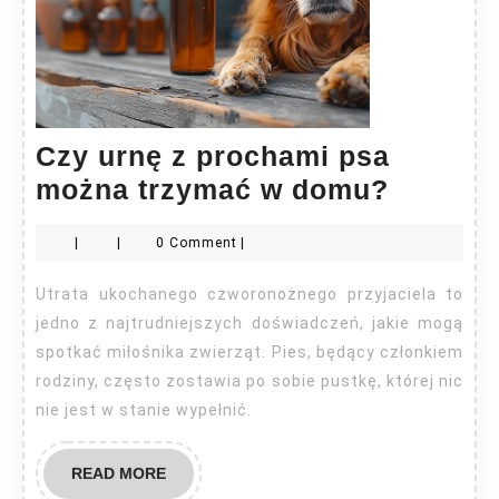
Czy urnę z prochami psa
Czy
można trzymać w domu?
urnę
|
|
0 Comment
|
z
procha
Utrata ukochanego czworonożnego przyjaciela to
psa
jedno z najtrudniejszych doświadczeń, jakie mogą
można
spotkać miłośnika zwierząt. Pies, będący członkiem
rodziny, często zostawia po sobie pustkę, której nic
trzyma
nie jest w stanie wypełnić.
w
domu?
READ
READ MORE
MORE