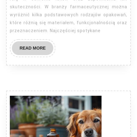
skuteczności. W branży farmaceutycznej można
wyróżnić kilka podstawowych rodzajów opakowań,
które różnią się materiałem, funkcjonalnością oraz
przeznaczeniem. Najczęściej spotykane
READ
READ MORE
MORE