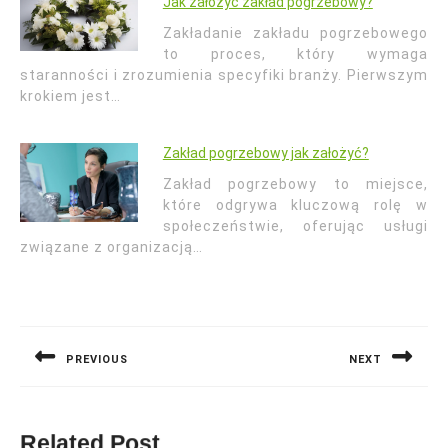
Jak założyć zakład pogrzebowy?
Zakładanie zakładu pogrzebowego
to proces, który wymaga
staranności i zrozumienia specyfiki branży. Pierwszym
krokiem jest…
Zakład pogrzebowy jak założyć?
Zakład pogrzebowy to miejsce,
które odgrywa kluczową rolę w
społeczeństwie, oferując usługi
związane z organizacją…
Nawigacja
wpisu
PREVIOUS
NEXT
Previous
Next
post:
post:
Related Post