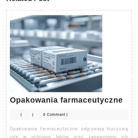
Opa
Opakowania farmaceutyczne
far
|
|
0 Comment
|
Opakowania farmaceutyczne odgrywają kluczową
rolę w ochronie leków oraz zapewnieniu ich