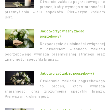
Otwarcie zakładu pogrzebowego to
proces, który wymaga staranności i
przemyślenia wielu aspektów. Pierwszym krokiem
jest…
Jak otworzyć własny zakład
pogrzebowy?
Rozpoczęcie działalności związanej
z otwarciem własnego zakładu
pogrzebowego wymaga przemyślanej strategii oraz
znajomości specyfiki branży.…
Jak otworzyć zakład pogrzebowy?
Otwieranie zakładu pogrzebowego
to proces, który wymaga
staranności oraz zrozumienia specyfiki branży.
Pierwszym krokiem jest…