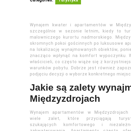
Categories:
Turystyka
Wynajem kwater i apartamentów w Międzyzd
szczególnie w sezonie letnim, kiedy to tur
malowniczego kurortu nadmorskiego. Między
skromnych pokoi gościnnych po luksusowe ap
na lokalizację wynajmowanych obiektów, poni
znacząco wpłynąć na komfort wypoczynku. W
właścicieli, co często wiąże się z korzystnie
warunków pobytu. Dobrze jest również zapoz
podjęciu decyzji o wyborze konkretnego miejsc
Jakie są zalety wyna
Międzyzdrojach
Wynajem apartamentów w Międzyzdrojach
wiele zalet, które przyciągają turys
szukających komfortowego i niezależn
zakwaterowania. Apartamenty często ofer