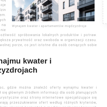
oje
dzin
em.
ych
 na
Wynajem kwater i apartamentów międzyzdroje
nie
możliwość spróbowania lokalnych produktów i potraw.
iększa prywatność oraz swoboda w organizacji czasu.
lnej porze, co jest istotne dla osób ceniących sobie
najmu kwater i
zyzdrojach
ejsc, gdzie można znaleźć oferty wynajmu kwater i
 się głównym źródłem informacji dla osób planujących
urystyczne oraz strony internetowe specjalizujące się
iają przeszukiwanie ofert według różnych kryteriów,