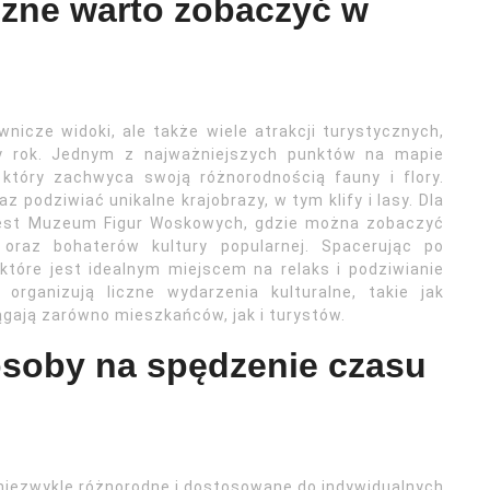
yczne warto zobaczyć w
wnicze widoki, ale także wiele atrakcji turystycznych,
ły rok. Jednym z najważniejszych punktów na mapie
 który zachwyca swoją różnorodnością fauny i flory.
podziwiać unikalne krajobrazy, w tym klify i lasy. Dla
 jest Muzeum Figur Woskowych, gdzie można zobaczyć
 oraz bohaterów kultury popularnej. Spacerując po
tóre jest idealnym miejscem na relaks i podziwianie
organizują liczne wydarzenia kulturalne, takie jak
ągają zarówno mieszkańców, jak i turystów.
osoby na spędzenie czasu
iezwykle różnorodne i dostosowane do indywidualnych