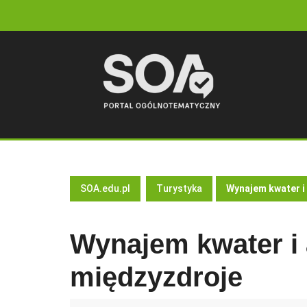
Skip
to
content
SOA.edu.pl
Turystyka
Wynajem kwater 
Wynajem kwater i
międzyzdroje