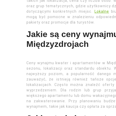
takich jak lokalizacja, cena czy liczba osób
oraz grup tematycznych, gdzie użytkownicy d
dotyczącymi konkretnych miejsc.
Lokalne
biu
mogą być pomocne w znalezieniu odpowiedni
pakiety oraz promocje dla turystów.
Jakie są ceny wynajm
Międzyzdrojach
Ceny wynajmu kwater i apartamentów w Międz
sezonu, lokalizacji oraz standardu obiektu.
najwyższy poziom, a popularność danego m
zauważyć, że istnieją również tańsze opc
lokalizacjach. Często można znaleźć oferty
wyprzedzeniem. Dla rodzin lub grup przy
większego apartamentu lub domu wakacyjnego,
na zakwaterowanie. Przy planowaniu budże
wynajmem, takie jak kaucja czy opłata za sprz