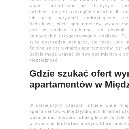
więcej przestrzeni niż tradycyjne pok
hotelowe, co jest szczególnie istotne dla ro
lub grup przyjaciół podróżujących raz
Dodatkowo, wiele apartamentów wyposażon
jest w aneksy kuchenne, co pozwala
samodzielne przygotowywanie posiłków. To 
tylko oszczędza pieniądze, ale także daje 
Kolejną zaletą wynajmu apartamentów jest w
Goście mogą wracać do swojego miejsca o dowo
niezależność.
Gdzie szukać ofert wy
apartamentów w Międ
W dzisiejszych czasach istnieje wiele mi
apartamentów w Międzyzdrojach. Internet stał
wakacje nad morzem. Istnieją liczne portale t
w wynajmie krótkoterminowym, które umożliw