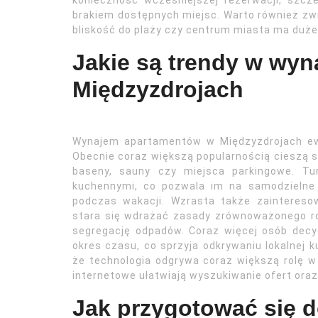
konieczność wcześniejszej rezerwacji, szcz
brakiem dostępnych miejsc. Warto również zwr
bliskość do plaży czy centrum miasta ma duż
Jakie są trendy w wy
Międzyzdrojach
Wynajem apartamentów w Międzyzdrojach ewo
Obecnie coraz większą popularnością cieszą si
baseny, sauny czy miejsca parkingowe. Tu
kuchennymi, co pozwala im na samodzielne 
podczas wakacji. Wzrasta także zaintereso
stara się wdrażać zasady zrównoważonego ro
segregację odpadów. Coraz więcej osób dec
okres czasu, co sprzyja odkrywaniu lokalnej 
że technologia odgrywa coraz większą rolę w
internetowe ułatwiają wyszukiwanie ofert oraz
Jak przygotować się 