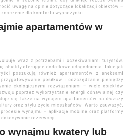
ególnie w sezonie letnim, aby uniknąć rozczarowania
ócić uwagę na opinie dotyczące lokalizacji obiektów –
e znaczenie dla komfortu wypoczynku.
najmie apartamentów w
luuje wraz z potrzebami i oczekiwaniami turystów.
ę obiekty oferujące dodatkowe udogodnienia, takie jak
ryści poszukują również apartamentów z aneksami
przygotowywanie posiłków i oszczędzanie pieniędzy
wanie ekologicznymi rozwiązaniami – wiele obiektów
zwoju poprzez wykorzystanie energii odnawialnej czy
yduje się także na wynajem apartamentów na dłuższy
kultury oraz stylu życia mieszkańców. Warto zauważyć,
 procesie wynajmu – aplikacje mobilne oraz platformy
 dokonywanie rezerwacji.
do wynajmu kwatery lub