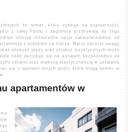
rojach to temat, który zyskuje na popularności,
yści z całej Polski i zagranicy przybywają do tego
zdroje oferują różnorodne opcje zakwaterowania, od
artamenty z widokiem na morze. Warto zwrócić uwagę
eważ bliskość plaży oraz atrakcji turystycznych może
iele osób decyduje się na wynajem bezpośrednio od
jszymi cenami oraz większą elastycznością w ustalaniu
nać się z opiniami innych gości, które mogą pomóc w
a.
jmu apartamentów w
 ma
tów
ego
ują