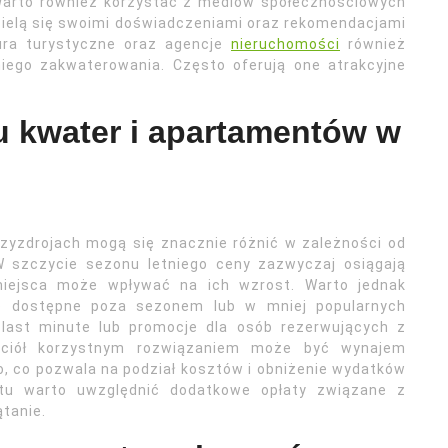
. Warto również korzystać z mediów społecznościowych
zielą się swoimi doświadczeniami oraz rekomendacjami
ra turystyczne oraz agencje
nieruchomości
również
ego zakwaterowania. Często oferują one atrakcyjne
u kwater i apartamentów w
yzdrojach mogą się znacznie różnić w zależności od
 W szczycie sezonu letniego ceny zazwyczaj osiągają
iejsca może wpływać na ich wzrost. Warto jednak
je dostępne poza sezonem lub w mniej popularnych
 last minute lub promocje dla osób rezerwujących z
jaciół korzystnym rozwiązaniem może być wynajem
 co pozwala na podział kosztów i obniżenie wydatków
tu warto uwzględnić dodatkowe opłaty związane z
ątanie.