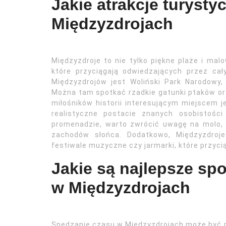
Jakie atrakcje turyst
Międzyzdrojach
Międzyzdroje to nie tylko piękne plaże i malo
które przyciągają odwiedzających przez ca
Międzyzdrojów jest Woliński Park Narodowy,
Można tam spotkać rzadkie gatunki ptaków oraz 
miłośników historii interesującym miejscem
realistyczne postacie znanych osobistości
promenadzie, warto zwrócić uwagę na molo, k
zachodów słońca. Dodatkowo, Międzyzdroje 
festiwale muzyczne czy jarmarki, które przyci
Jakie są najlepsze sp
w Międzyzdrojach
Spędzanie czasu w Międzyzdrojach może być n