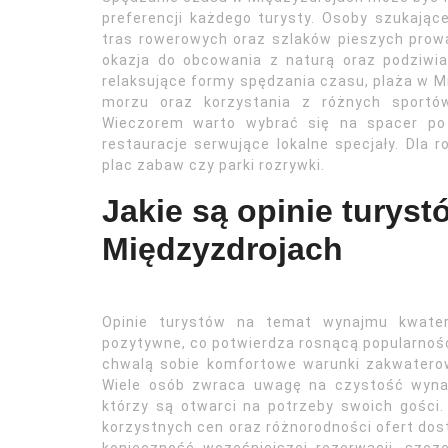
preferencji każdego turysty. Osoby szukają
tras rowerowych oraz szlaków pieszych prow
okazja do obcowania z naturą oraz podziwian
relaksujące formy spędzania czasu, plaża w Mi
morzu oraz korzystania z różnych sportów
Wieczorem warto wybrać się na spacer po p
restauracje serwujące lokalne specjały. Dla r
plac zabaw czy parki rozrywki.
Jakie są opinie turys
Międzyzdrojach
Opinie turystów na temat wynajmu kwate
pozytywne, co potwierdza rosnącą popularność
chwalą sobie komfortowe warunki zakwaterowa
Wiele osób zwraca uwagę na czystość wynaj
którzy są otwarci na potrzeby swoich gości
korzystnych cen oraz różnorodności ofert dost