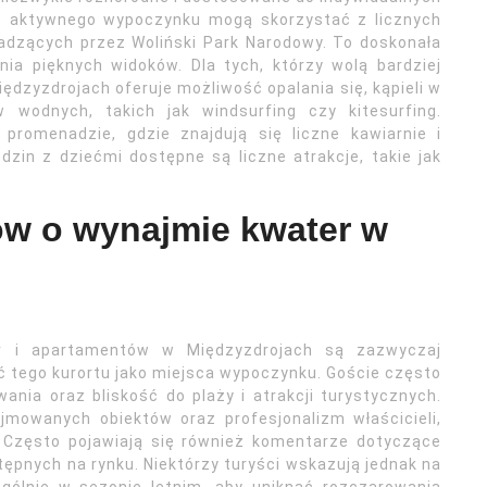
ce aktywnego wypoczynku mogą skorzystać z licznych
adzących przez Woliński Park Narodowy. To doskonała
ia pięknych widoków. Dla tych, którzy wolą bardziej
ędzyzdrojach oferuje możliwość opalania się, kąpieli w
 wodnych, takich jak windsurfing czy kitesurfing.
romenadzie, gdzie znajdują się liczne kawiarnie i
odzin z dziećmi dostępne są liczne atrakcje, takie jak
tów o wynajmie kwater w
r i apartamentów w Międzyzdrojach są zazwyczaj
 tego kurortu jako miejsca wypoczynku. Goście często
nia oraz bliskość do plaży i atrakcji turystycznych.
mowanych obiektów oraz profesjonalizm właścicieli,
. Często pojawiają się również komentarze dotyczące
ępnych na rynku. Niektórzy turyści wskazują jednak na