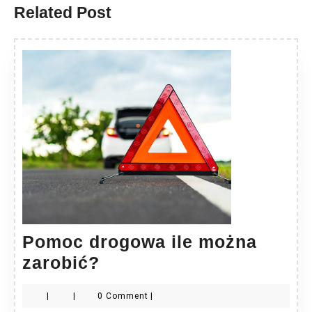
Related Post
Pomoc drogowa ile można
Pomoc
zarobić?
drogowa
|
|
0 Comment
|
ile