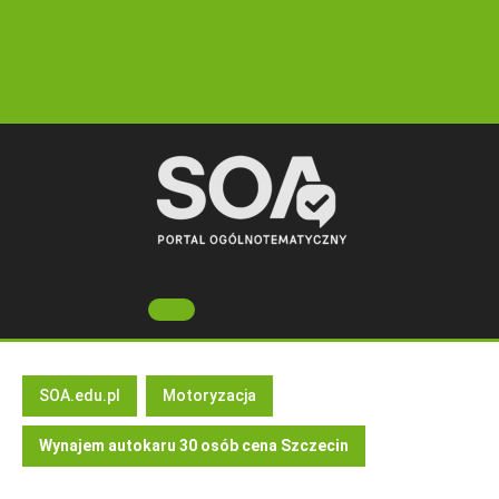
Skip
to
content
Open
Button
SOA.edu.pl
Motoryzacja
Wynajem autokaru 30 osób cena Szczecin