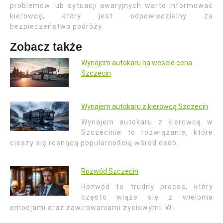
problemów lub sytuacji awaryjnych warto informować
kierowcę, który jest odpowiedzialny za
bezpieczeństwo podróży.
Zobacz także
Wynajem autokaru na wesele cena
Szczecin
Wynajem autokaru z kierowcą Szczecin
Wynajem autokaru z kierowcą w
Szczecinie to rozwiązanie, które
cieszy się rosnącą popularnością wśród osób…
Rozwód Szczecin
Rozwód to trudny proces, który
często wiąże się z wieloma
emocjami oraz zawirowaniami życiowymi. W…