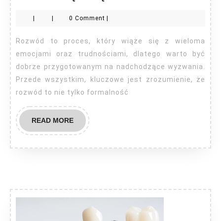
czym
|
|
0 Comment
|
należy
pamiętać
Rozwód to proces, który wiąże się z wieloma
rozwodząc
emocjami oraz trudnościami, dlatego warto być
się?
dobrze przygotowanym na nadchodzące wyzwania.
Przede wszystkim, kluczowe jest zrozumienie, że
rozwód to nie tylko formalność
READ
READ MORE
MORE