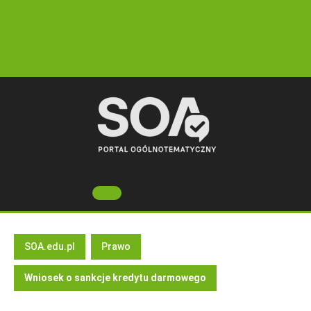
Skip
to
content
Open
Button
SOA.edu.pl
Prawo
Wniosek o sankcje kredytu darmowego