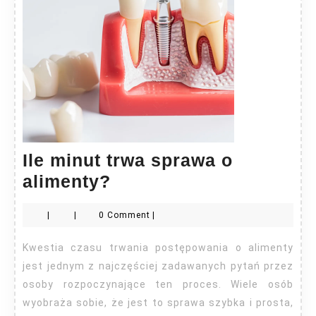
Ile minut trwa sprawa o
Ile
alimenty?
minut
|
|
0 Comment
|
trwa
sprawa
Kwestia czasu trwania postępowania o alimenty
o
jest jednym z najczęściej zadawanych pytań przez
alimenty?
osoby rozpoczynające ten proces. Wiele osób
wyobraża sobie, że jest to sprawa szybka i prosta,