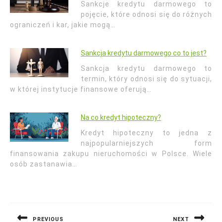
Sankcje kredytu darmowego to
pojęcie, które odnosi się do różnych
ograniczeń i kar, jakie mogą…
Sankcja kredytu darmowego co to jest?
Sankcja kredytu darmowego to
termin, który odnosi się do sytuacji,
w której instytucje finansowe oferują…
Na co kredyt hipoteczny?
Kredyt hipoteczny to jedna z
najpopularniejszych form
finansowania zakupu nieruchomości w Polsce. Wiele
osób zastanawia…
Nawigacja
wpisu
PREVIOUS
NEXT