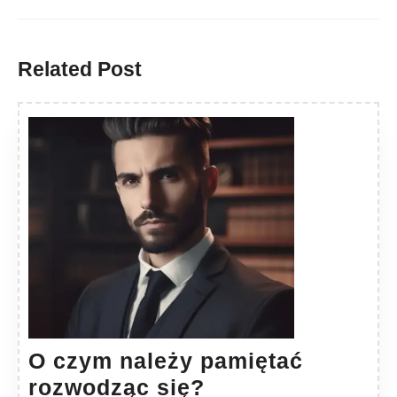
Previous
Next
post:
post:
Related Post
O czym należy pamiętać
O
rozwodząc się?