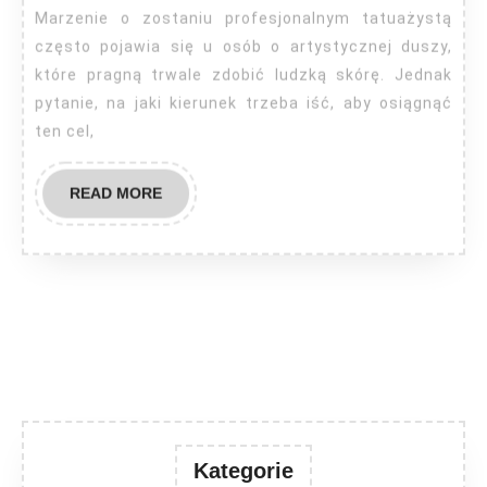
trzeba
Marzenie o zostaniu profesjonalnym tatuażystą
iść
często pojawia się u osób o artystycznej duszy,
aby
które pragną trwale zdobić ludzką skórę. Jednak
pytanie, na jaki kierunek trzeba iść, aby osiągnąć
zostać
ten cel,
tatuażyst
READ
READ MORE
MORE
Kategorie