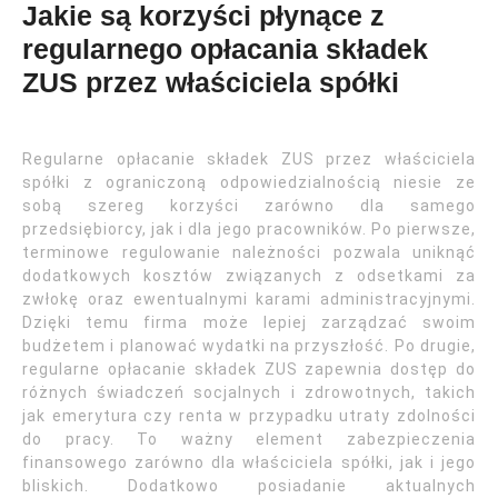
Jakie są korzyści płynące z
regularnego opłacania składek
ZUS przez właściciela spółki
Regularne opłacanie składek ZUS przez właściciela
spółki z ograniczoną odpowiedzialnością niesie ze
sobą szereg korzyści zarówno dla samego
przedsiębiorcy, jak i dla jego pracowników. Po pierwsze,
terminowe regulowanie należności pozwala uniknąć
dodatkowych kosztów związanych z odsetkami za
zwłokę oraz ewentualnymi karami administracyjnymi.
Dzięki temu firma może lepiej zarządzać swoim
budżetem i planować wydatki na przyszłość. Po drugie,
regularne opłacanie składek ZUS zapewnia dostęp do
różnych świadczeń socjalnych i zdrowotnych, takich
jak emerytura czy renta w przypadku utraty zdolności
do pracy. To ważny element zabezpieczenia
finansowego zarówno dla właściciela spółki, jak i jego
bliskich. Dodatkowo posiadanie aktualnych