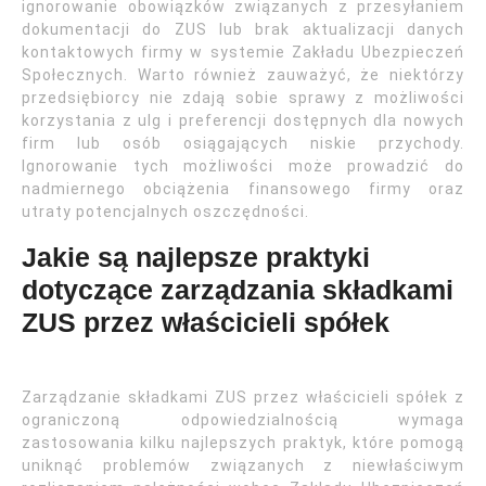
ignorowanie obowiązków związanych z przesyłaniem
dokumentacji do ZUS lub brak aktualizacji danych
kontaktowych firmy w systemie Zakładu Ubezpieczeń
Społecznych. Warto również zauważyć, że niektórzy
przedsiębiorcy nie zdają sobie sprawy z możliwości
korzystania z ulg i preferencji dostępnych dla nowych
firm lub osób osiągających niskie przychody.
Ignorowanie tych możliwości może prowadzić do
nadmiernego obciążenia finansowego firmy oraz
utraty potencjalnych oszczędności.
Jakie są najlepsze praktyki
dotyczące zarządzania składkami
ZUS przez właścicieli spółek
Zarządzanie składkami ZUS przez właścicieli spółek z
ograniczoną odpowiedzialnością wymaga
zastosowania kilku najlepszych praktyk, które pomogą
uniknąć problemów związanych z niewłaściwym