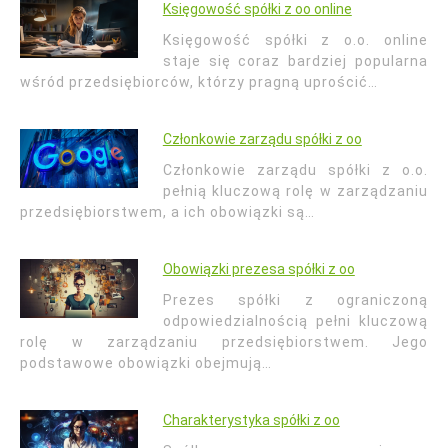
Księgowość spółki z oo online
Księgowość spółki z o.o. online
staje się coraz bardziej popularna
wśród przedsiębiorców, którzy pragną uprościć…
Członkowie zarządu spółki z oo
Członkowie zarządu spółki z o.o.
pełnią kluczową rolę w zarządzaniu
przedsiębiorstwem, a ich obowiązki są…
Obowiązki prezesa spółki z oo
Prezes spółki z ograniczoną
odpowiedzialnością pełni kluczową
rolę w zarządzaniu przedsiębiorstwem. Jego
podstawowe obowiązki obejmują…
Charakterystyka spółki z oo