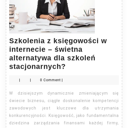
Szkolenia z księgowości w
internecie – świetna
alternatywa dla szkoleń
Szkolenia
stacjonarnych?
z
|
|
0 Comment
|
księgowości
w
W dzisiejszym dynamicznie zmieniającym się
internecie
świecie biznesu, ciągłe doskonalenie kompetencji
–
zawodowych jest kluczowe dla utrzymania
konkurencyjności. Księgowość, jako fundamentalna
świetna
dziedzina zarządzania finansami każdej firmy,
alternatywa