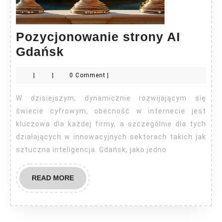
Pozycjonowanie strony AI
Pozycjonowanie
Gdańsk
strony
|
|
0 Comment
|
AI
Gdańsk
W dzisiejszym, dynamicznie rozwijającym się
świecie cyfrowym, obecność w internecie jest
kluczowa dla każdej firmy, a szczególnie dla tych
działających w innowacyjnych sektorach takich jak
sztuczna inteligencja. Gdańsk, jako jedno
READ
READ MORE
MORE