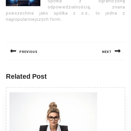
Spółka z ograniczoną
odpowiedzialnością, znana
powszechnie jako spółka z o.o., to jedna z
najpopularniejszych form…
Nawigacja
wpisu
PREVIOUS
NEXT
Previous
Next
post:
post:
Related Post