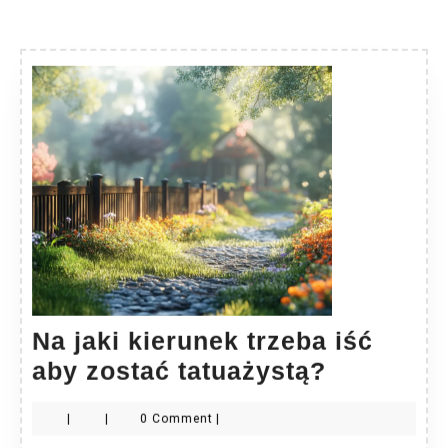
Na jaki kierunek trzeba iść
Na
aby zostać tatuażystą?
jaki
|
|
0 Comment
|
kierunek