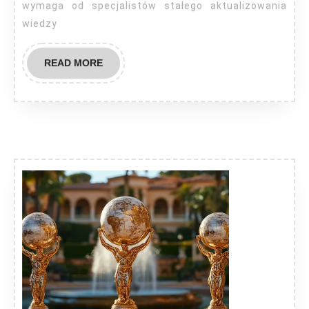
wymaga od specjalistów stałego aktualizowania
dla
wiedzy
szkoleń
stacjonarnych?
READ
READ MORE
MORE