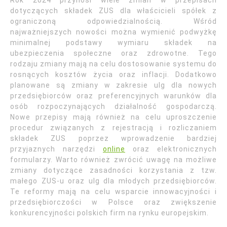
Rok 2024 przynosi wiele zmian w przepisach
dotyczących składek ZUS dla właścicieli spółek z
ograniczoną odpowiedzialnością. Wśród
najważniejszych nowości można wymienić podwyżkę
minimalnej podstawy wymiaru składek na
ubezpieczenia społeczne oraz zdrowotne. Tego
rodzaju zmiany mają na celu dostosowanie systemu do
rosnących kosztów życia oraz inflacji. Dodatkowo
planowane są zmiany w zakresie ulg dla nowych
przedsiębiorców oraz preferencyjnych warunków dla
osób rozpoczynających działalność gospodarczą.
Nowe przepisy mają również na celu uproszczenie
procedur związanych z rejestracją i rozliczaniem
składek ZUS poprzez wprowadzenie bardziej
przyjaznych narzędzi
online
oraz elektronicznych
formularzy. Warto również zwrócić uwagę na możliwe
zmiany dotyczące zasadności korzystania z tzw.
małego ZUS-u oraz ulg dla młodych przedsiębiorców.
Te reformy mają na celu wsparcie innowacyjności i
przedsiębiorczości w Polsce oraz zwiększenie
konkurencyjności polskich firm na rynku europejskim.