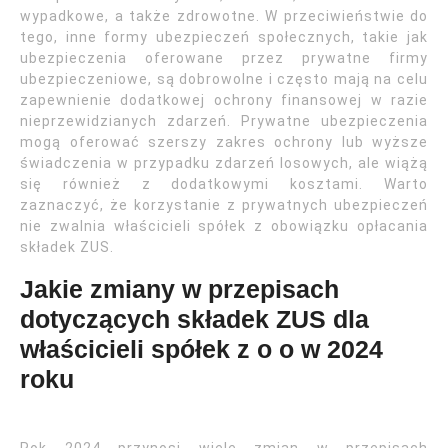
wypadkowe, a także zdrowotne. W przeciwieństwie do
tego, inne formy ubezpieczeń społecznych, takie jak
ubezpieczenia oferowane przez prywatne firmy
ubezpieczeniowe, są dobrowolne i często mają na celu
zapewnienie dodatkowej ochrony finansowej w razie
nieprzewidzianych zdarzeń. Prywatne ubezpieczenia
mogą oferować szerszy zakres ochrony lub wyższe
świadczenia w przypadku zdarzeń losowych, ale wiążą
się również z dodatkowymi kosztami. Warto
zaznaczyć, że korzystanie z prywatnych ubezpieczeń
nie zwalnia właścicieli spółek z obowiązku opłacania
składek ZUS.
Jakie zmiany w przepisach
dotyczących składek ZUS dla
właścicieli spółek z o o w 2024
roku