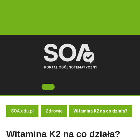
Skip
to
content
Open
Button
SOA.edu.pl
Zdrowie
Witamina K2 na co działa?
Witamina K2 na co działa?