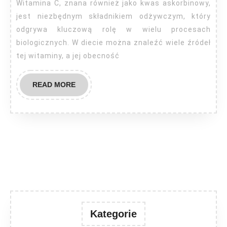
gdzie
Witamina C, znana również jako kwas askorbinowy,
jej
jest niezbędnym składnikiem odżywczym, który
nie
odgrywa kluczową rolę w wielu procesach
biologicznych. W diecie można znaleźć wiele źródeł
brakuje?
tej witaminy, a jej obecność
READ
READ MORE
MORE
Kategorie