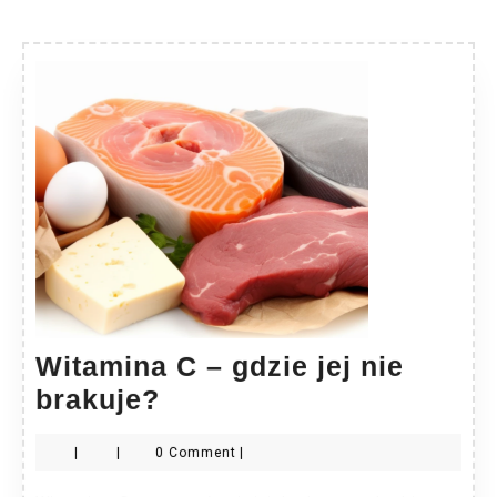
Witamina C – gdzie jej nie
Witamina
brakuje?
C
|
|
0 Comment
|
–