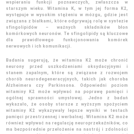
wspieraniu funkcji poznawczych, zwłaszcza w
starszym wieku. Witamina K, w tym jej forma K2,
występuje w wysokim stężeniu w mózgu, gdzie jest
związana z białkami, które odgrywają rolę w syntezie
sfingolipidów – ważnych składników błon
komórkowych neuronów. Te sfingolipidy są kluczowe
dla prawidłowego funkcjonowania komórek
nerwowych i ich komunikacji.
Badania sugerują, że witamina K2 może chronić
neurony przed uszkodzeniami oksydacyjnymi i
stanem zapalnym, które są związane z rozwojem
chorób neurodegeneracyjnych, takich jak choroba
Alzheimera czy Parkinsona. Odpowiedni poziom
witaminy K2 może wpływać na poprawę pamięci i
ogólnej sprawności umysłowej. Jedno z badań
wykazało, że osoby starsze z wyższym spożyciem
witaminy K2 wykazywały lepsze wyniki w testach
pamięci przestrzennej i werbalnej. Witamina K2 może
również wpływać na regulację neuroprzekaźników, co
ma bezpośrednie przełożenie na nastrój i zdolności