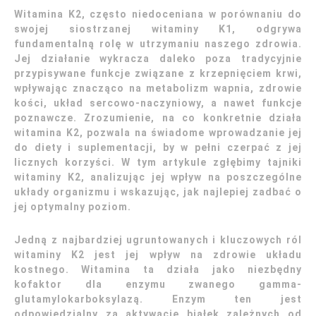
Witamina K2, często niedoceniana w porównaniu do
swojej siostrzanej witaminy K1, odgrywa
fundamentalną rolę w utrzymaniu naszego zdrowia.
Jej działanie wykracza daleko poza tradycyjnie
przypisywane funkcje związane z krzepnięciem krwi,
wpływając znacząco na metabolizm wapnia, zdrowie
kości, układ sercowo-naczyniowy, a nawet funkcje
poznawcze. Zrozumienie, na co konkretnie działa
witamina K2, pozwala na świadome wprowadzanie jej
do diety i suplementacji, by w pełni czerpać z jej
licznych korzyści. W tym artykule zgłębimy tajniki
witaminy K2, analizując jej wpływ na poszczególne
układy organizmu i wskazując, jak najlepiej zadbać o
jej optymalny poziom.
Jedną z najbardziej ugruntowanych i kluczowych ról
witaminy K2 jest jej wpływ na zdrowie układu
kostnego. Witamina ta działa jako niezbędny
kofaktor dla enzymu zwanego gamma-
glutamylokarboksylazą. Enzym ten jest
odpowiedzialny za aktywację białek zależnych od