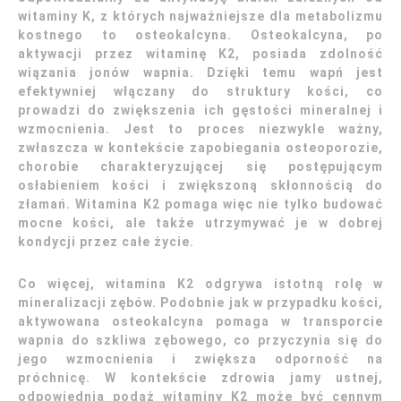
witaminy K, z których najważniejsze dla metabolizmu
kostnego to osteokalcyna. Osteokalcyna, po
aktywacji przez witaminę K2, posiada zdolność
wiązania jonów wapnia. Dzięki temu wapń jest
efektywniej włączany do struktury kości, co
prowadzi do zwiększenia ich gęstości mineralnej i
wzmocnienia. Jest to proces niezwykle ważny,
zwłaszcza w kontekście zapobiegania osteoporozie,
chorobie charakteryzującej się postępującym
osłabieniem kości i zwiększoną skłonnością do
złamań. Witamina K2 pomaga więc nie tylko budować
mocne kości, ale także utrzymywać je w dobrej
kondycji przez całe życie.
Co więcej, witamina K2 odgrywa istotną rolę w
mineralizacji zębów. Podobnie jak w przypadku kości,
aktywowana osteokalcyna pomaga w transporcie
wapnia do szkliwa zębowego, co przyczynia się do
jego wzmocnienia i zwiększa odporność na
próchnicę. W kontekście zdrowia jamy ustnej,
odpowiednia podaż witaminy K2 może być cennym