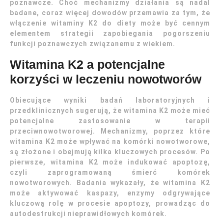
poznawcze. Choć mechanizmy działania są nadal
badane, coraz więcej dowodów przemawia za tym, że
włączenie witaminy K2 do diety może być cennym
elementem strategii zapobiegania pogorszeniu
funkcji poznawczych związanemu z wiekiem.
Witamina K2 a potencjalne
korzyści w leczeniu nowotworów
Obiecujące wyniki badań laboratoryjnych i
przedklinicznych sugerują, że witamina K2 może mieć
potencjalne zastosowanie w terapii
przeciwnowotworowej. Mechanizmy, poprzez które
witamina K2 może wpływać na komórki nowotworowe,
są złożone i obejmują kilka kluczowych procesów. Po
pierwsze, witamina K2 może indukować apoptozę,
czyli zaprogramowaną śmierć komórek
nowotworowych. Badania wykazały, że witamina K2
może aktywować kaspazy, enzymy odgrywające
kluczową rolę w procesie apoptozy, prowadząc do
autodestrukcji nieprawidłowych komórek.