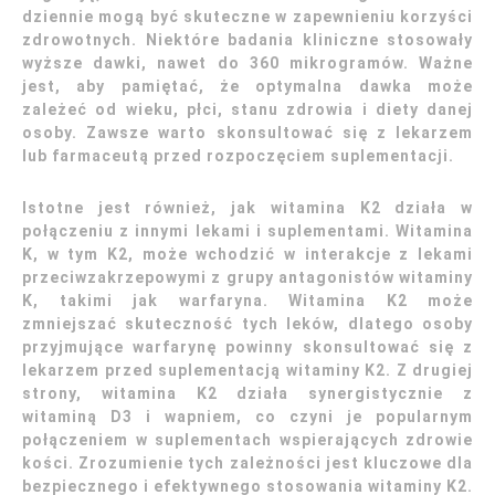
dziennie mogą być skuteczne w zapewnieniu korzyści
zdrowotnych. Niektóre badania kliniczne stosowały
wyższe dawki, nawet do 360 mikrogramów. Ważne
jest, aby pamiętać, że optymalna dawka może
zależeć od wieku, płci, stanu zdrowia i diety danej
osoby. Zawsze warto skonsultować się z lekarzem
lub farmaceutą przed rozpoczęciem suplementacji.
Istotne jest również, jak witamina K2 działa w
połączeniu z innymi lekami i suplementami. Witamina
K, w tym K2, może wchodzić w interakcje z lekami
przeciwzakrzepowymi z grupy antagonistów witaminy
K, takimi jak warfaryna. Witamina K2 może
zmniejszać skuteczność tych leków, dlatego osoby
przyjmujące warfarynę powinny skonsultować się z
lekarzem przed suplementacją witaminy K2. Z drugiej
strony, witamina K2 działa synergistycznie z
witaminą D3 i wapniem, co czyni je popularnym
połączeniem w suplementach wspierających zdrowie
kości. Zrozumienie tych zależności jest kluczowe dla
bezpiecznego i efektywnego stosowania witaminy K2.