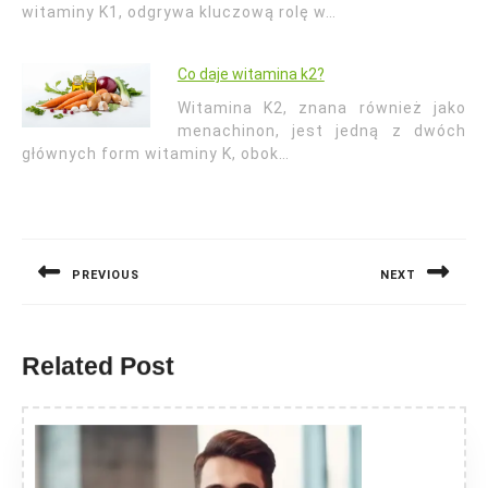
witaminy K1, odgrywa kluczową rolę w…
Co daje witamina k2?
Witamina K2, znana również jako
menachinon, jest jedną z dwóch
głównych form witaminy K, obok…
Nawigacja
wpisu
PREVIOUS
NEXT
Previous
Next
post:
post:
Related Post