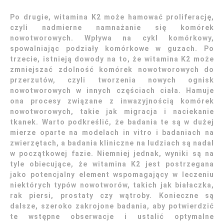
Po drugie, witamina K2 może hamować proliferację,
czyli nadmierne namnażanie się komórek
nowotworowych. Wpływa na cykl komórkowy,
spowalniając podziały komórkowe w guzach. Po
trzecie, istnieją dowody na to, że witamina K2 może
zmniejszać zdolność komórek nowotworowych do
przerzutów, czyli tworzenia nowych ognisk
nowotworowych w innych częściach ciała. Hamuje
ona procesy związane z inwazyjnością komórek
nowotworowych, takie jak migracja i naciekanie
tkanek. Warto podkreślić, że badania te są w dużej
mierze oparte na modelach in vitro i badaniach na
zwierzętach, a badania kliniczne na ludziach są nadal
w początkowej fazie. Niemniej jednak, wyniki są na
tyle obiecujące, że witamina K2 jest postrzegana
jako potencjalny element wspomagający w leczeniu
niektórych typów nowotworów, takich jak białaczka,
rak piersi, prostaty czy wątroby. Konieczne są
dalsze, szeroko zakrojone badania, aby potwierdzić
te wstępne obserwacje i ustalić optymalne