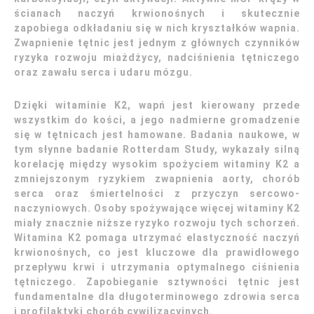
ścianach naczyń krwionośnych i skutecznie
zapobiega odkładaniu się w nich kryształków wapnia.
Zwapnienie tętnic jest jednym z głównych czynników
ryzyka rozwoju miażdżycy, nadciśnienia tętniczego
oraz zawału serca i udaru mózgu.
Dzięki witaminie K2, wapń jest kierowany przede
wszystkim do kości, a jego nadmierne gromadzenie
się w tętnicach jest hamowane. Badania naukowe, w
tym słynne badanie Rotterdam Study, wykazały silną
korelację między wysokim spożyciem witaminy K2 a
zmniejszonym ryzykiem zwapnienia aorty, chorób
serca oraz śmiertelności z przyczyn sercowo-
naczyniowych. Osoby spożywające więcej witaminy K2
miały znacznie niższe ryzyko rozwoju tych schorzeń.
Witamina K2 pomaga utrzymać elastyczność naczyń
krwionośnych, co jest kluczowe dla prawidłowego
przepływu krwi i utrzymania optymalnego ciśnienia
tętniczego. Zapobieganie sztywności tętnic jest
fundamentalne dla długoterminowego zdrowia serca
i profilaktyki chorób cywilizacyjnych.