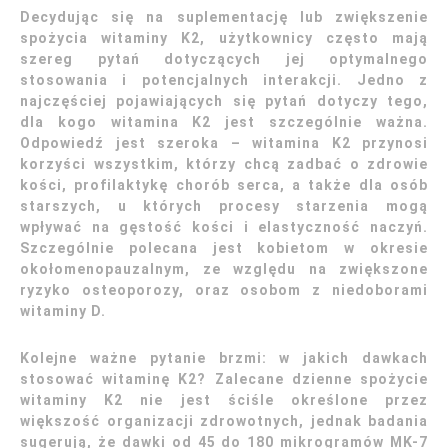
Decydując się na suplementację lub zwiększenie
spożycia witaminy K2, użytkownicy często mają
szereg pytań dotyczących jej optymalnego
stosowania i potencjalnych interakcji. Jedno z
najczęściej pojawiających się pytań dotyczy tego,
dla kogo witamina K2 jest szczególnie ważna.
Odpowiedź jest szeroka – witamina K2 przynosi
korzyści wszystkim, którzy chcą zadbać o zdrowie
kości, profilaktykę chorób serca, a także dla osób
starszych, u których procesy starzenia mogą
wpływać na gęstość kości i elastyczność naczyń.
Szczególnie polecana jest kobietom w okresie
okołomenopauzalnym, ze względu na zwiększone
ryzyko osteoporozy, oraz osobom z niedoborami
witaminy D.
Kolejne ważne pytanie brzmi: w jakich dawkach
stosować witaminę K2? Zalecane dzienne spożycie
witaminy K2 nie jest ściśle określone przez
większość organizacji zdrowotnych, jednak badania
sugerują, że dawki od 45 do 180 mikrogramów MK-7