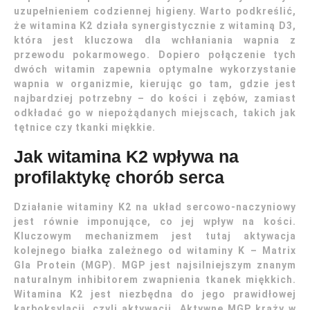
uzupełnieniem codziennej higieny. Warto podkreślić,
że witamina K2 działa synergistycznie z witaminą D3,
która jest kluczowa dla wchłaniania wapnia z
przewodu pokarmowego. Dopiero połączenie tych
dwóch witamin zapewnia optymalne wykorzystanie
wapnia w organizmie, kierując go tam, gdzie jest
najbardziej potrzebny – do kości i zębów, zamiast
odkładać go w niepożądanych miejscach, takich jak
tętnice czy tkanki miękkie.
Jak witamina K2 wpływa na
profilaktykę chorób serca
Działanie witaminy K2 na układ sercowo-naczyniowy
jest równie imponujące, co jej wpływ na kości.
Kluczowym mechanizmem jest tutaj aktywacja
kolejnego białka zależnego od witaminy K – Matrix
Gla Protein (MGP). MGP jest najsilniejszym znanym
naturalnym inhibitorem zwapnienia tkanek miękkich.
Witamina K2 jest niezbędna do jego prawidłowej
karboksylacji, czyli aktywacji. Aktywne MGP krąży w