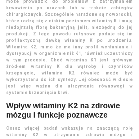
może prowadzić do problemów z zatrzymaniem
krwawienia po urazach lub w trakcie zabiegów
chirurgicznych. Szczególnie narażone są noworodki,
które rodzą się z niskim poziomem witaminy K i mają
niedojrzałą florę bakteryjną jelit, niezbędną do jej
produkcji. Z tego powodu rutynowo podaje się im
profilaktyczną dawkę witaminy K po urodzeniu.
Witamina K2, mimo że ma inny profil wchłaniania i
dystrybucji w organizmie niż K1, również uczestniczy
w tym procesie. Choć witamina K1 jest głównym
źródłem witaminy K dla wątroby i czynników
krzepnięcia, witamina K2 również może być
wykorzystana do ich syntezy. Jej obecność w diecie
jest więc ważna dla utrzymania równowagi w
systemie krzepnięcia krwi.
Wpływ witaminy K2 na zdrowie
mózgu i funkcje poznawcze
Coraz więcej badań wskazuje na znaczącą rolę
witaminy K2 w utrzymaniu zdrowia mózgu i