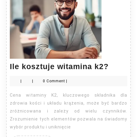
Ile
Ile kosztuje witamina k2?
kosztu
|
|
0 Comment
|
witami
k2?
Cena witaminy K2, kluczowego składnika dla
zdrowia kości i układu krążenia, może być bardzo
zróżnicowana i zależy od wielu czynników.
Zrozumienie tych elementów pozwala na świadomy
wybór produktu i uniknięcie