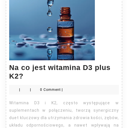
Na co jest witamina D3 plus
Na
K2?
co
|
|
0 Comment
|
jest
witamina
Witamina D3 i K2, często występujące w
D3
suplementach w połączeniu, tworzą synergiczny
plus
duet kluczowy dla utrzymania zdrowia kości, zębów,
układu odpornościowego, a nawet wpływają na
K2?