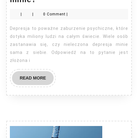
nieleczona
|
|
0 Comment
|
depresja
minie?
Depresja to poważne zaburzenie psychiczne, które
dotyka miliony ludzi na całym świecie. Wiele osób
zastanawia się, czy nieleczona depresja minie
sama z siebie. Odpowiedź na to pytanie jest
złożona i
READ
READ MORE
MORE