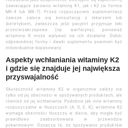
zawierające zarówno witaminę K1, jak i K2 (w formie
MK-4 lub MK-7). Przed rozpoczęciem suplementacji
zawsze zaleca się konsultację z lekarzem lub
dietetykiem, zwłaszcza jeśli pacjent przyjmuje leki
przeciwzakrzepowe (np. warfarynę), ponieważ
witamina K może wpływać na ich działanie. Dobór
odpowiedniej formy i dawki suplementu powinien być
indywidualnie dopasowany.
Aspekty wchłaniania witaminy K2
i gdzie się znajduje jej największa
przyswajalność
Skuteczność witaminy K2 w organizmie zależy nie
tylko od jej obecności w spożywanych produktach, ale
również od jej wchłaniania. Podobnie jak inne witaminy
rozpuszczalne w tłuszczach (A, D, E, K), witamina K2
wymaga obecności tłuszczu w diecie, aby mogła być
prawidłowo zaabsorbowana w przewodzie
pokarmowym. Oznacza to, że spożywanie produktów