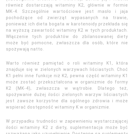
również dostarczają witaminy K2, głównie w formie
MK-4. Szczególnie wartościowe jest masło i jaja
pochodzące od zwierząt wypasanych na trawie,
ponieważ ich dieta bogata w karotenoidy przekłada się
na wyższą zawartość witaminy K2 w tych produktach.
Włączenie tych produktów do zbilansowanej diety
może być pomocne, zwłaszcza dla osób, które nie
spożywają natto.
Warto również pamiętać o roli witaminy K1, która
znajduje się w zielonych warzywach liściastych. Choć
K1 pełni inne funkcje niż K2, pewna część witaminy K1
może zostać przekształcona w organizmie do formy
K2 (MK-4), zwłaszcza w wątrobie. Dlatego też,
spożywanie dużej ilości zielonych warzyw liściastych
jest zawsze korzystne dla ogólnego zdrowia i może
wspierać dostępność witaminy K w organizmie.
W przypadku trudności w zapewnieniu wystarczającej
ilości witaminy K2 z diety, suplementacja może być
rozważana jako uzupełnienie. Dostępne są suplementy