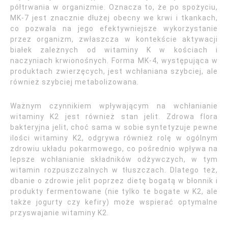
półtrwania w organizmie. Oznacza to, że po spożyciu,
MK-7 jest znacznie dłużej obecny we krwi i tkankach,
co pozwala na jego efektywniejsze wykorzystanie
przez organizm, zwłaszcza w kontekście aktywacji
białek zależnych od witaminy K w kościach i
naczyniach krwionośnych. Forma MK-4, występująca w
produktach zwierzęcych, jest wchłaniana szybciej, ale
również szybciej metabolizowana.
Ważnym czynnikiem wpływającym na wchłanianie
witaminy K2 jest również stan jelit. Zdrowa flora
bakteryjna jelit, choć sama w sobie syntetyzuje pewne
ilości witaminy K2, odgrywa również rolę w ogólnym
zdrowiu układu pokarmowego, co pośrednio wpływa na
lepsze wchłanianie składników odżywczych, w tym
witamin rozpuszczalnych w tłuszczach. Dlatego też,
dbanie o zdrowie jelit poprzez dietę bogatą w błonnik i
produkty fermentowane (nie tylko te bogate w K2, ale
także jogurty czy kefiry) może wspierać optymalne
przyswajanie witaminy K2.