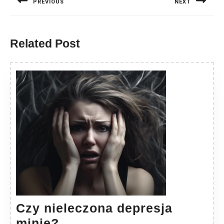
PREVIOUS
NEXT
Previous
Next
post:
post:
Related Post
Czy nieleczona depresja
Czy
minie?