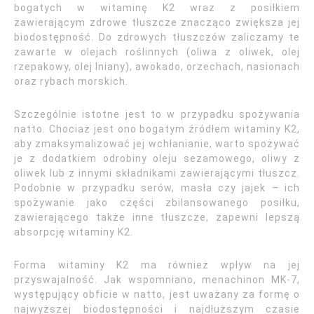
bogatych w witaminę K2 wraz z posiłkiem
zawierającym zdrowe tłuszcze znacząco zwiększa jej
biodostępność. Do zdrowych tłuszczów zaliczamy te
zawarte w olejach roślinnych (oliwa z oliwek, olej
rzepakowy, olej lniany), awokado, orzechach, nasionach
oraz rybach morskich.
Szczególnie istotne jest to w przypadku spożywania
natto. Chociaż jest ono bogatym źródłem witaminy K2,
aby zmaksymalizować jej wchłanianie, warto spożywać
je z dodatkiem odrobiny oleju sezamowego, oliwy z
oliwek lub z innymi składnikami zawierającymi tłuszcz.
Podobnie w przypadku serów, masła czy jajek – ich
spożywanie jako części zbilansowanego posiłku,
zawierającego także inne tłuszcze, zapewni lepszą
absorpcję witaminy K2.
Forma witaminy K2 ma również wpływ na jej
przyswajalność. Jak wspomniano, menachinon MK-7,
występujący obficie w natto, jest uważany za formę o
najwyższej biodostępności i najdłuższym czasie