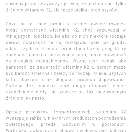
unikalny profil odżywczy sprawia, że jest ona nie tylko
źródłem witaminy K2, ale także białka i probiotyków.
Poza natto, inne produkty fermentowane również
mogą dostarczać witaminę K2, choć zazwyczaj w
mniejszych ilościach. Należą do nich niektóre rodzaje
serów, zwłaszcza te dojrzewające, takie jak gouda,
edam czy brie. Proces fermentacji bakteryjnej, który
zachodzi podczas dojrzewania sera, może prowadzić
do produkcji menachinonów. Ważne jest jednak, aby
pamiętać, że zawartość witaminy K2 w serach może
być bardzo zmienna i zależy od rodzaju mleka, użytych
kultur bakterii oraz długości procesu dojrzewania.
Dlatego też, chociaż sery mogą stanowić cenne
uzupełnienie diety, nie zawsze są tak niezawodnym
źródłem jak natto.
Oprócz produktów fermentowanych, witamina K2
występuje także w niektórych produktach pochodzenia
zwierzęcego, przede wszystkim w podrobach.
Wątróbka, zwłaszcza drobiowa i wołowa, jest dobrym