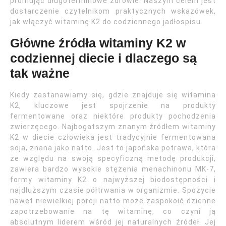
promując długoterminowe zdrowie. Naszym celem jest
dostarczenie czytelnikom praktycznych wskazówek,
jak włączyć witaminę K2 do codziennego jadłospisu.
Główne źródła witaminy K2 w
codziennej diecie i dlaczego są
tak ważne
Kiedy zastanawiamy się, gdzie znajduje się witamina
K2, kluczowe jest spojrzenie na produkty
fermentowane oraz niektóre produkty pochodzenia
zwierzęcego. Najbogatszym znanym źródłem witaminy
K2 w diecie człowieka jest tradycyjnie fermentowana
soja, znana jako natto. Jest to japońska potrawa, która
ze względu na swoją specyficzną metodę produkcji,
zawiera bardzo wysokie stężenia menachinonu MK-7,
formy witaminy K2 o najwyższej biodostępności i
najdłuższym czasie półtrwania w organizmie. Spożycie
nawet niewielkiej porcji natto może zaspokoić dzienne
zapotrzebowanie na tę witaminę, co czyni ją
absolutnym liderem wśród jej naturalnych źródeł. Jej