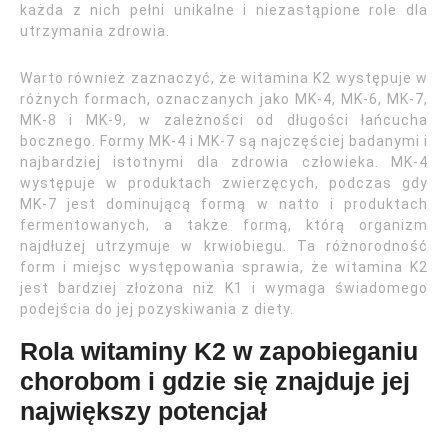
każda z nich pełni unikalne i niezastąpione role dla
utrzymania zdrowia.
Warto również zaznaczyć, że witamina K2 występuje w
różnych formach, oznaczanych jako MK-4, MK-6, MK-7,
MK-8 i MK-9, w zależności od długości łańcucha
bocznego. Formy MK-4 i MK-7 są najczęściej badanymi i
najbardziej istotnymi dla zdrowia człowieka. MK-4
występuje w produktach zwierzęcych, podczas gdy
MK-7 jest dominującą formą w natto i produktach
fermentowanych, a także formą, którą organizm
najdłużej utrzymuje w krwiobiegu. Ta różnorodność
form i miejsc występowania sprawia, że witamina K2
jest bardziej złożona niż K1 i wymaga świadomego
podejścia do jej pozyskiwania z diety.
Rola witaminy K2 w zapobieganiu
chorobom i gdzie się znajduje jej
największy potencjał