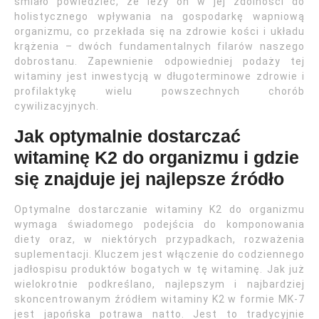
śmiało powiedzieć, że leży on w jej zdolności do
holistycznego wpływania na gospodarkę wapniową
organizmu, co przekłada się na zdrowie kości i układu
krążenia – dwóch fundamentalnych filarów naszego
dobrostanu. Zapewnienie odpowiedniej podaży tej
witaminy jest inwestycją w długoterminowe zdrowie i
profilaktykę wielu powszechnych chorób
cywilizacyjnych.
Jak optymalnie dostarczać
witaminę K2 do organizmu i gdzie
się znajduje jej najlepsze źródło
Optymalne dostarczanie witaminy K2 do organizmu
wymaga świadomego podejścia do komponowania
diety oraz, w niektórych przypadkach, rozważenia
suplementacji. Kluczem jest włączenie do codziennego
jadłospisu produktów bogatych w tę witaminę. Jak już
wielokrotnie podkreślano, najlepszym i najbardziej
skoncentrowanym źródłem witaminy K2 w formie MK-7
jest japońska potrawa natto. Jest to tradycyjnie