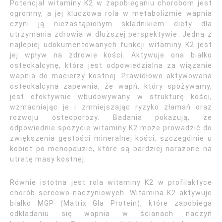
Potencjał witaminy K2 w zapobieganiu chorobom jest
ogromny, a jej kluczowa rola w metabolizmie wapnia
czyni ją niezastąpionym składnikiem diety dla
utrzymania zdrowia w dłuższej perspektywie. Jedną z
najlepiej udokumentowanych funkcji witaminy K2 jest
jej wpływ na zdrowie kości. Aktywuje ona białko
osteokalcynę, która jest odpowiedzialna za wiązanie
wapnia do macierzy kostnej. Prawidłowo aktywowana
osteokalcyna zapewnia, że wapń, który spożywamy,
jest efektywnie wbudowywany w strukturę kości,
wzmacniając je i zmniejszając ryzyko złamań oraz
rozwoju osteoporozy. Badania pokazują, że
odpowiednie spożycie witaminy K2 może prowadzić do
zwiększenia gęstości mineralnej kości, szczególnie u
kobiet po menopauzie, które są bardziej narażone na
utratę masy kostnej.
Równie istotna jest rola witaminy K2 w profilaktyce
chorób sercowo-naczyniowych. Witamina K2 aktywuje
białko MGP (Matrix Gla Protein), które zapobiega
odkładaniu się wapnia w ścianach naczyń