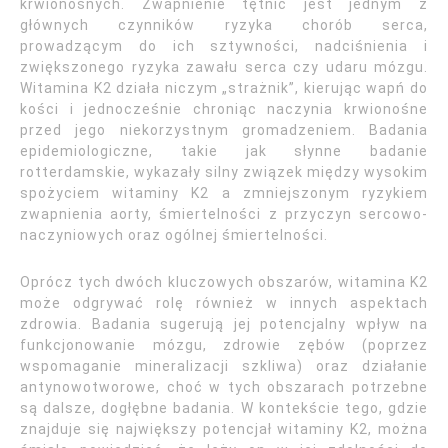
krwionośnych. Zwapnienie tętnic jest jednym z
głównych czynników ryzyka chorób serca,
prowadzącym do ich sztywności, nadciśnienia i
zwiększonego ryzyka zawału serca czy udaru mózgu.
Witamina K2 działa niczym „strażnik”, kierując wapń do
kości i jednocześnie chroniąc naczynia krwionośne
przed jego niekorzystnym gromadzeniem. Badania
epidemiologiczne, takie jak słynne badanie
rotterdamskie, wykazały silny związek między wysokim
spożyciem witaminy K2 a zmniejszonym ryzykiem
zwapnienia aorty, śmiertelności z przyczyn sercowo-
naczyniowych oraz ogólnej śmiertelności.
Oprócz tych dwóch kluczowych obszarów, witamina K2
może odgrywać rolę również w innych aspektach
zdrowia. Badania sugerują jej potencjalny wpływ na
funkcjonowanie mózgu, zdrowie zębów (poprzez
wspomaganie mineralizacji szkliwa) oraz działanie
antynowotworowe, choć w tych obszarach potrzebne
są dalsze, dogłębne badania. W kontekście tego, gdzie
znajduje się największy potencjał witaminy K2, można