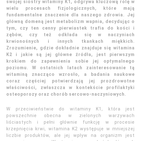
swojej siostry witaminy K1, odgrywa kluczową rolę w
wielu procesach fizjologicznych, które mają
fundamentalne znaczenie dla naszego zdrowia. Jej
główną domeną jest metabolizm wapnia, decydując o
tym, czy ten cenny pierwiastek trafia do kości i
zębów, czy też odkłada się w naczyniach
krwionośnych i innych tkankach miękkich.
Zrozumienie, gdzie dokładnie znajduje się witamina
K2 i jakie są jej główne źródła, jest pierwszym
krokiem do zapewnienia sobie jej optymalnego
poziomu. W ostatnich latach zainteresowanie tą
witaminą znacząco wzrosło, a badania naukowe
coraz częściej potwierdzają jej prozdrowotne
właściwości, zwłaszcza w kontekście profilaktyki
osteoporozy oraz chorób sercowo-naczyniowych.
W przeciwieństwie do witaminy K1, która jest
powszechnie obecna w zielonych warzywach
liściastych i pełni głównie funkcję w procesie
krzepnięcia krwi, witamina K2 występuje w mniejszej
liczbie produktów, ale jej wpływ na organizm jest