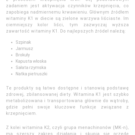
zadaniem jest aktywacja czynników krzepnięcia, co
zapobiega nadmiernemu krwawieniu. Głównym źródłem
witaminy K1 w diecie są zielone warzywa liściaste. Im
ciemniejszy kolor liści, tym zazwyczaj wyższa
zawartość witaminy K1. Do najlepszych źródeł należą:
Szpinak
Jarmusz
Brokuły
Kapusta włoska
Sałata rzymska
Natka pietruszki
Te produkty są łatwo dostępne i stanowią podstawę
zdrowej, zbilansowanej diety. Witamina K1 jest szybko
metabolizowana i transportowana głównie do wątroby,
gdzie pełni swoje kluczowe funkcje związane z
krzepnięciem.
Z kolei witamina K2, czyli grupa menachinonów (MK-n),
ma szerszy zakres działania i skupia się przede