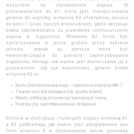
wszystkim na metabolizmie wapnia. W
przeciwieństwie do K1, która jest transportowana
głównie do wątroby, witamina K2 efektywniej dociera
do kości i ścian naczyń krwionośnych, gdzie aktywuje
białka odpowiedzialne za prawidłowe rozmieszczenie
wapnia w organizmie. Witamina K2 może być
syntetyzowana w jelicie grubym przez bakterie
jelitowe, jednak jej synteza może być
niewystarczająca do pokrycia zapotrzebowania
organizmu, dlatego tak ważne jest dostarczanie jej z
pożywieniem. Jak już wspomniano, główne źródła
witaminy K2 to:
Natto (fermentowana soja) – najwyższe stężenie MK-7
Twarde sery dojrzewające (np. gouda, edam)
Masło i żółtka jaj od zwierząt karmionych trawą
Podroby (np. wątróbka wołowa i drobiowa)
Różnice w dystrybucji i funkcjach między witaminą K1
a K2 podkreślają, jak ważne jest uwzględnienie obu
form witaminy K w zbilansowanej diecie, ponieważ