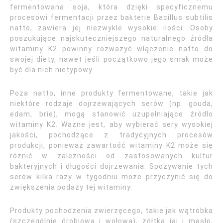
fermentowana soja, która dzięki specyficznemu
procesowi fermentacji przez bakterie Bacillus subtilis
natto, zawiera jej niezwykle wysokie ilości. Osoby
poszukujące najskuteczniejszego naturalnego źródła
witaminy K2 powinny rozważyć włączenie natto do
swojej diety, nawet jeśli początkowo jego smak może
być dla nich nietypowy.
Poza natto, inne produkty fermentowane, takie jak
niektóre rodzaje dojrzewających serów (np. gouda,
edam, brie), mogą stanowić uzupełniające źródło
witaminy K2. Ważne jest, aby wybierać sery wysokiej
jakości, pochodzące z tradycyjnych procesów
produkcji, ponieważ zawartość witaminy K2 może się
różnić w zależności od zastosowanych kultur
bakteryjnych i długości dojrzewania. Spożywanie tych
serów kilka razy w tygodniu może przyczynić się do
zwiększenia podaży tej witaminy.
Produkty pochodzenia zwierzęcego, takie jak wątróbka
(szczególnie drobiowa i wołowa), żółtka jaj i masło,