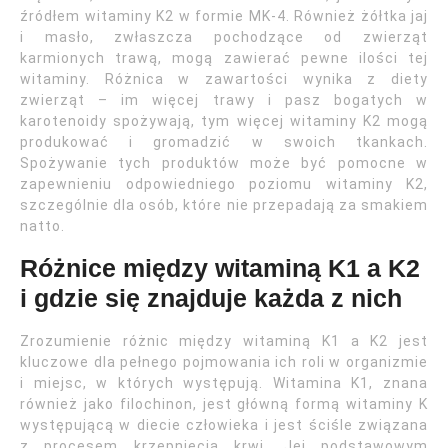
źródłem witaminy K2 w formie MK-4. Również żółtka jaj
i masło, zwłaszcza pochodzące od zwierząt
karmionych trawą, mogą zawierać pewne ilości tej
witaminy. Różnica w zawartości wynika z diety
zwierząt – im więcej trawy i pasz bogatych w
karotenoidy spożywają, tym więcej witaminy K2 mogą
produkować i gromadzić w swoich tkankach.
Spożywanie tych produktów może być pomocne w
zapewnieniu odpowiedniego poziomu witaminy K2,
szczególnie dla osób, które nie przepadają za smakiem
natto.
Różnice między witaminą K1 a K2
i gdzie się znajduje każda z nich
Zrozumienie różnic między witaminą K1 a K2 jest
kluczowe dla pełnego pojmowania ich roli w organizmie
i miejsc, w których występują. Witamina K1, znana
również jako filochinon, jest główną formą witaminy K
występującą w diecie człowieka i jest ściśle związana
z procesem krzepnięcia krwi. Jej podstawowym