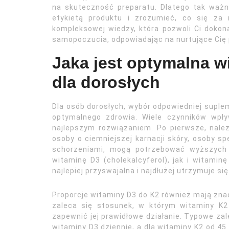
na skuteczność preparatu. Dlatego tak ważn
etykietą produktu i zrozumieć, co się za 
kompleksowej wiedzy, która pozwoli Ci dokon
samopoczucia, odpowiadając na nurtujące Cię py
Jaka jest optymalna wi
dla dorosłych
Dla osób dorosłych, wybór odpowiedniej suplem
optymalnego zdrowia. Wiele czynników wpły
najlepszym rozwiązaniem. Po pierwsze, należ
osoby o ciemniejszej karnacji skóry, osoby s
schorzeniami, mogą potrzebować wyższych 
witaminę D3 (cholekalcyferol), jak i witaminę
najlepiej przyswajalna i najdłużej utrzymuje si
Proporcje witaminy D3 do K2 również mają znac
zaleca się stosunek, w którym witaminy K2 
zapewnić jej prawidłowe działanie. Typowe za
witaminy D3 dziennie, a dla witaminy K2 od 45