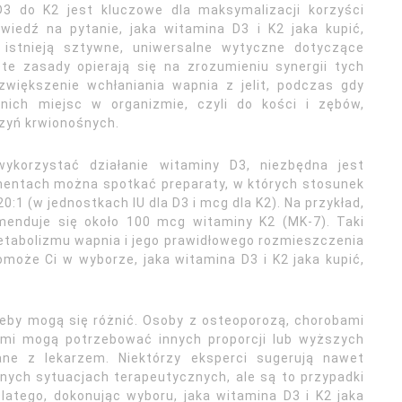
D3 do K2 jest kluczowe dla maksymalizacji korzyści
wiedź na pytanie, jaka witamina D3 i K2 jaka kupić,
 istnieją sztywne, uniwersalne wytyczne dotyczące
ęte zasady opierają się na zrozumieniu synergii tych
większenie wchłaniania wapnia z jelit, podczas gdy
nich miejsc w organizmie, czyli do kości i zębów,
zyń krwionośnych.
korzystać działanie witaminy D3, niezbędna jest
ementach można spotkać preparaty, w których stosunek
0:1 (w jednostkach IU dla D3 i mcg dla K2). Na przykład,
menduje się około 100 mcg witaminy K2 (MK-7). Taki
tabolizmu wapnia i jego prawidłowego rozmieszczenia
może Ci w wyborze, jaka witamina D3 i K2 jaka kupić,
zeby mogą się różnić. Osoby z osteoporozą, chorobami
ami mogą potrzebować innych proporcji lub wyższych
e z lekarzem. Niektórzy eksperci sugerują nawet
znych sytuacjach terapeutycznych, ale są to przypadki
atego, dokonując wyboru, jaka witamina D3 i K2 jaka