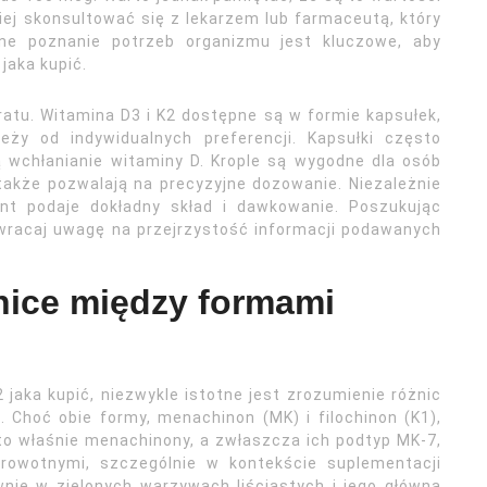
piej skonsultować się z lekarzem lub farmaceutą, który
ne poznanie potrzeb organizmu jest kluczowe, aby
jaka kupić.
tu. Witamina D3 i K2 dostępne są w formie kapsułek,
leży od indywidualnych preferencji. Kapsułki często
 wchłanianie witaminy D. Krople są wygodne dla osób
także pozwalają na precyzyjne dozowanie. Niezależnie
ent podaje dokładny skład i dawkowanie. Poszukując
 zwracaj uwagę na przejrzystość informacji podawanych
nice między formami
 jaka kupić, niezwykle istotne jest zrozumienie różnic
Choć obie formy, menachinon (MK) i filochinon (K1),
 to właśnie menachinony, a zwłaszcza ich podtyp MK-7,
drowotnymi, szczególnie w kontekście suplementacji
wnie w zielonych warzywach liściastych i jego główną