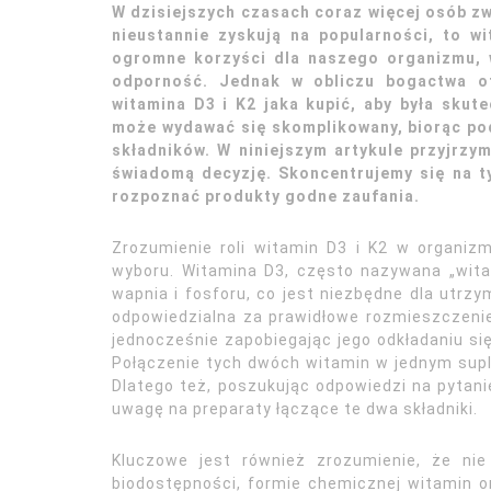
W dzisiejszych czasach coraz więcej osób zw
nieustannie zyskują na popularności, to wi
ogromne korzyści dla naszego organizmu, w
odporność. Jednak w obliczu bogactwa ofe
witamina D3 i K2 jaka kupić, aby była sku
może wydawać się skomplikowany, biorąc pod
składników. W niniejszym artykule przyjrzy
świadomą decyzję. Skoncentrujemy się na ty
rozpoznać produkty godne zaufania.
Zrozumienie roli witamin D3 i K2 w organiz
wyboru. Witamina D3, często nazywana „wita
wapnia i fosforu, co jest niezbędne dla utrzy
odpowiedzialna za prawidłowe rozmieszczenie 
jednocześnie zapobiegając jego odkładaniu się
Połączenie tych dwóch witamin w jednym su
Dlatego też, poszukując odpowiedzi na pytanie
uwagę na preparaty łączące te dwa składniki.
Kluczowe jest również zrozumienie, że ni
biodostępności, formie chemicznej witamin