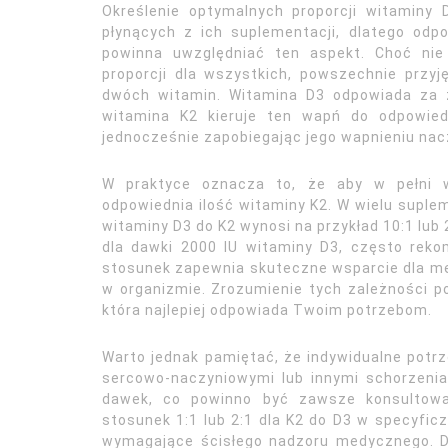
Określenie optymalnych proporcji witaminy 
płynących z ich suplementacji, dlatego odpo
powinna uwzględniać ten aspekt. Choć nie
proporcji dla wszystkich, powszechnie przyj
dwóch witamin. Witamina D3 odpowiada za z
witamina K2 kieruje ten wapń do odpowied
jednocześnie zapobiegając jego wapnieniu nac
W praktyce oznacza to, że aby w pełni wy
odpowiednia ilość witaminy K2. W wielu supl
witaminy D3 do K2 wynosi na przykład 10:1 lub 2
dla dawki 2000 IU witaminy D3, często reko
stosunek zapewnia skuteczne wsparcie dla me
w organizmie. Zrozumienie tych zależności po
która najlepiej odpowiada Twoim potrzebom.
Warto jednak pamiętać, że indywidualne potr
sercowo-naczyniowymi lub innymi schorzeni
dawek, co powinno być zawsze konsultowan
stosunek 1:1 lub 2:1 dla K2 do D3 w specyfic
wymagające ścisłego nadzoru medycznego. Dl