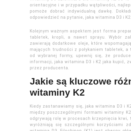
orientacyjne i w przypadku wątpliwości, najle
pomoże dobrać indywidualną dawkę. Dokład
odpowiedzieć na pytanie, jaka witamina D3 i K2 
Kolejnym ważnym aspektem jest forma prepara
tabletek, kropli, a nawet sprayu. Wybór za
zawierają dodatkowe oleje, które wspomagają
mających trudności z połykaniem tabletek, a 
od wybranej formy, upewnij się, że produc
informacji, jaka witamina D3 i K2 jaka kupić,
przez producenta.
Jakie są kluczowe róż
witaminy K2
Kiedy zastanawiamy się, jaka witamina D3 i K2
między poszczególnymi formami witaminy K2. 
odgrywają rolę w procesach krzepnięcia krwi,
wyróżniają się szczególnymi korzyściami z
witaminą D3. Filochinon (K1) jest obecny głó