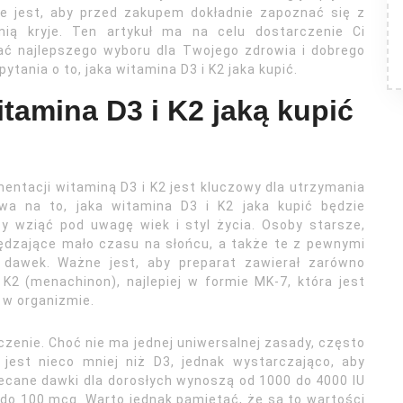
e jest, aby przed zakupem dokładnie zapoznać się z
nią kryje. Ten artykuł ma na celu dostarczenie Ci
ać najlepszego wyboru dla Twojego zdrowia i dobrego
tania o to, jaka witamina D3 i K2 jaka kupić.
tamina D3 i K2 jaką kupić
entacji witaminą D3 i K2 jest kluczowy dla utrzymania
wa na to, jaka witamina D3 i K2 jaka kupić będzie
y wziąć pod uwagę wiek i styl życia. Osoby starsze,
pędzające mało czasu na słońcu, a także te z pewnymi
dawek. Ważne jest, aby preparat zawierał zarówno
 K2 (menachinon), najlepiej w formie MK-7, która jest
ę w organizmie.
zenie. Choć nie ma jednej uniwersalnej zasady, często
jest nieco mniej niż D3, jednak wystarczająco, aby
lecane dawki dla dorosłych wynoszą od 1000 do 4000 IU
 do 100 mcg. Warto jednak pamiętać, że są to wartości