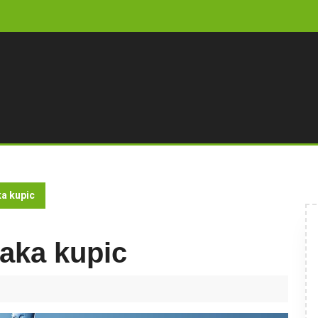
ka kupic
jaka kupic