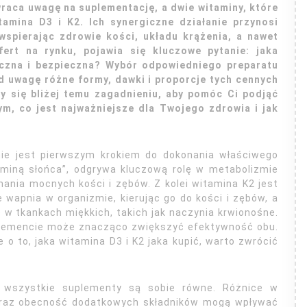
raca uwagę na suplementację, a dwie witaminy, które
tamina D3 i K2. Ich synergiczne działanie przynosi
spierając zdrowie kości, układu krążenia, a nawet
rt na rynku, pojawia się kluczowe pytanie: jaka
teczna i bezpieczna? Wybór odpowiedniego preparatu
 uwagę różne formy, dawki i proporcje tych cennych
my się bliżej temu zagadnieniu, aby pomóc Ci podjąć
m, co jest najważniejsze dla Twojego zdrowia i jak
mie jest pierwszym krokiem do dokonania właściwego
miną słońca”, odgrywa kluczową rolę w metabolizmie
mania mocnych kości i zębów. Z kolei witamina K2 jest
wapnia w organizmie, kierując go do kości i zębów, a
 w tkankach miękkich, takich jak naczynia krwionośne.
plemencie może znacząco zwiększyć efektywność obu.
 o to, jaka witamina D3 i K2 jaka kupić, warto zwrócić
e wszystkie suplementy są sobie równe. Różnice w
 oraz obecność dodatkowych składników mogą wpływać