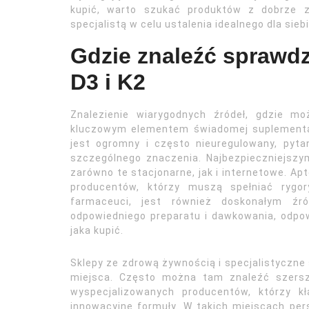
kupić, warto szukać produktów z dobrze z
specjalistą w celu ustalenia idealnego dla sie
Gdzie znaleźć sprawd
D3 i K2
Znalezienie wiarygodnych źródeł, gdzie mo
kluczowym elementem świadomej suplementac
jest ogromny i często nieuregulowany, pytan
szczególnego znaczenia. Najbezpieczniejszy
zarówno te stacjonarne, jak i internetowe. A
producentów, którzy muszą spełniać rygor
farmaceuci, jest również doskonałym ź
odpowiedniego preparatu i dawkowania, odpow
jaka kupić.
Sklepy ze zdrową żywnością i specjalistyczne 
miejsca. Często można tam znaleźć szersz
wyspecjalizowanych producentów, którzy k
innowacyjne formuły. W takich miejscach pe