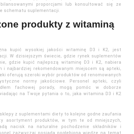
bilansowanymi proporcjami lub konsultować się ze
bie schematu suplementacji.
zone produkty z witaminą
żna kupić wysokiej jakości witaminę D3 i K2, jest
ji. W dzisiejszym świecie, gdzie rynek suplementów
ie, gdzie kupić najlepszą witaminę D3 i K2, nabiera
m i najbardziej rekomendowanym miejscem są apteki,
pteki oferują szeroki wybór produktów od renomowanych
ystyczne normy jakościowe. Personel apteki, czyli
ródłem fachowej porady, mogą pomóc w doborze
iadając na Twoje pytania o to, jaka witamina D3 i K2
sklepy z suplementami diety to kolejne godne zaufania
y asortyment produktów, w tym te od mniejszych,
ładą nacisk na naturalne pochodzenie składników i
rsonel zazwyczaj posiada pogłębioną wiedzę na temat