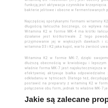
funkcją jest aktywacja czynników krzepnięci
bakterie jelitowe i obecne w fermentowanych 
Najczęściej spotykanymi formami witaminy K2
długością łańcucha bocznego, co wpływa na
Witamina K2 w formie MK-4 ma krótki łańcuc
działanie jest krótkotrwałe. Z tego powo
przyjmowanie jej w większych dawkach i cz
witamina D3 i K2 jaka kupić, warto zwrócić uwa
Witamina K2 w formie MK-7, dzięki swojemu
dłuższą obecnością w krwiobiegu i lepszym
właśnie forma MK-7 jest najskuteczniejsza w 
efektywniej aktywuje białka odpowiedzialne
odkładaniu w tętnicach. Dlatego też, decydując
postawić na preparaty z witaminą K2 w form
połączenie obu form, jednak to właśnie MK-7 j
Jakie są zalecane pro