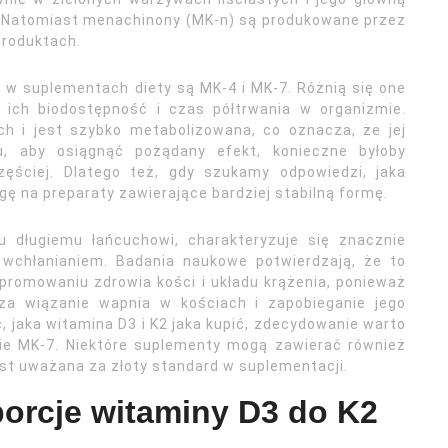
a. Natomiast menachinony (MK-n) są produkowane przez
produktach.
 w suplementach diety są MK-4 i MK-7. Różnią się one
 ich biodostępność i czas półtrwania w organizmie.
h i jest szybko metabolizowana, co oznacza, że jej
du, aby osiągnąć pożądany efekt, konieczne byłoby
ęściej. Dlatego też, gdy szukamy odpowiedzi, jaka
gę na preparaty zawierające bardziej stabilną formę.
 długiemu łańcuchowi, charakteryzuje się znacznie
 wchłanianiem. Badania naukowe potwierdzają, że to
promowaniu zdrowia kości i układu krążenia, ponieważ
 za wiązanie wapnia w kościach i zapobieganie jego
, jaka witamina D3 i K2 jaka kupić, zdecydowanie warto
ie MK-7. Niektóre suplementy mogą zawierać również
est uważana za złoty standard w suplementacji.
porcje witaminy D3 do K2