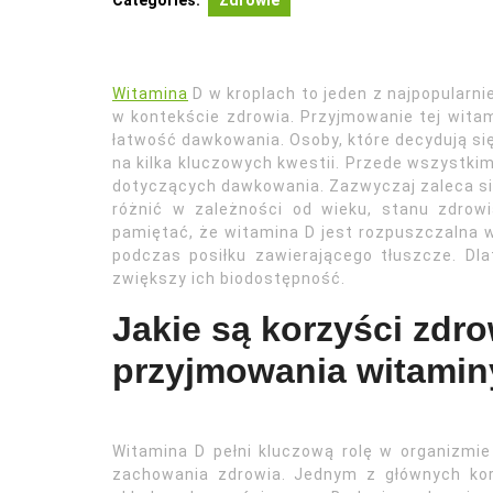
Categories:
Zdrowie
Witamina
D w kroplach to jeden z najpopularni
w kontekście zdrowia. Przyjmowanie tej witami
łatwość dawkowania. Osoby, które decydują si
na kilka kluczowych kwestii. Przede wszystkim
dotyczących dawkowania. Zazwyczaj zaleca się
różnić w zależności od wieku, stanu zdrow
pamiętać, że witamina D jest rozpuszczalna w 
podczas posiłku zawierającego tłuszcze. Dl
zwiększy ich biodostępność.
Jakie są korzyści zdr
przyjmowania witamin
Witamina D pełni kluczową rolę w organizmie 
zachowania zdrowia. Jednym z głównych kor