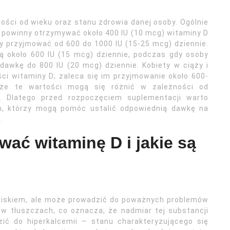
ości od wieku oraz stanu zdrowia danej osoby. Ogólnie
a powinny otrzymywać około 400 IU (10 mcg) witaminy D
ny przyjmować od 600 do 1000 IU (15-25 mcg) dziennie.
ją około 600 IU (15 mcg) dziennie, podczas gdy osoby
dawkę do 800 IU (20 mcg) dziennie. Kobiety w ciąży i
ści witaminy D; zaleca się im przyjmowanie około 600-
, że te wartości mogą się różnić w zależności od
a. Dlatego przed rozpoczęciem suplementacji warto
em, którzy mogą pomóc ustalić odpowiednią dawkę na
.
ać witaminę D i jakie są
wiskiem, ale może prowadzić do poważnych problemów
w tłuszczach, co oznacza, że nadmiar tej substancji
ić do hiperkalcemii – stanu charakteryzującego się