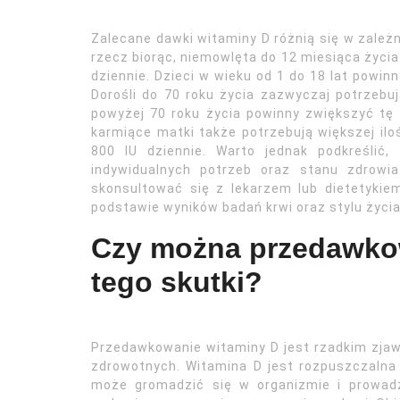
Zalecane dawki witaminy D różnią się w zależn
rzecz biorąc, niemowlęta do 12 miesiąca życi
dziennie. Dzieci w wieku od 1 do 18 lat powin
Dorośli do 70 roku życia zazwyczaj potrzebu
powyżej 70 roku życia powinny zwiększyć tę 
karmiące matki także potrzebują większej ilo
800 IU dziennie. Warto jednak podkreślić
indywidualnych potrzeb oraz stanu zdrowi
skonsultować się z lekarzem lub dietetyki
podstawie wyników badań krwi oraz stylu życia
Czy można przedawkow
tego skutki?
Przedawkowanie witaminy D jest rzadkim zja
zdrowotnych. Witamina D jest rozpuszczalna 
może gromadzić się w organizmie i prowadz