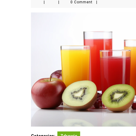
|
|
0 Comment
|