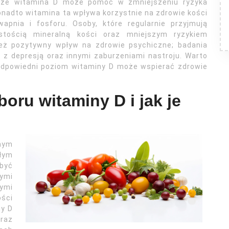
, że witamina D może pomóc w zmniejszeniu ryzyka
onadto witamina ta wpływa korzystnie na zdrowie kości
pnia i fosforu. Osoby, które regularnie przyjmują
tością mineralną kości oraz mniejszym ryzykiem
eż pozytywny wpływ na zdrowie psychiczne; badania
 z depresją oraz innymi zaburzeniami nastroju. Warto
 odpowiedni poziom witaminy D może wspierać zdrowie
oru witaminy D i jak je
nym
łym
być
ymi
ymi
ości
ny D
raz