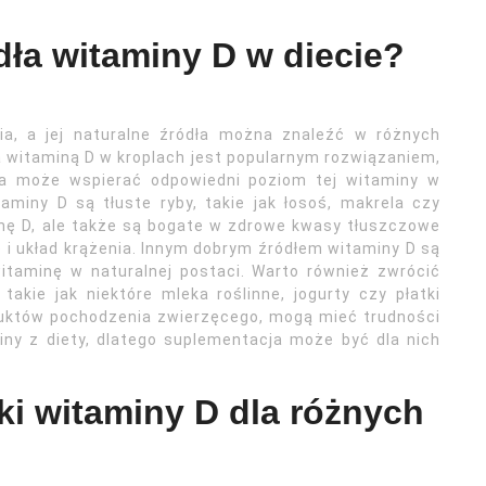
dła witaminy D w diecie?
ia, a jej naturalne źródła można znaleźć w różnych
witaminą D w kroplach jest popularnym rozwiązaniem,
ra może wspierać odpowiedni poziom tej witaminy w
aminy D są tłuste ryby, takie jak łosoś, makrela czy
minę D, ale także są bogate w zdrowe kwasy tłuszczowe
 i układ krążenia. Innym dobrym źródłem witaminy D są
 witaminę w naturalnej postaci. Warto również zwrócić
kie jak niektóre mleka roślinne, jogurty czy płatki
duktów pochodzenia zwierzęcego, mogą mieć trudności
iny z diety, dlatego suplementacja może być dla nich
ki witaminy D dla różnych