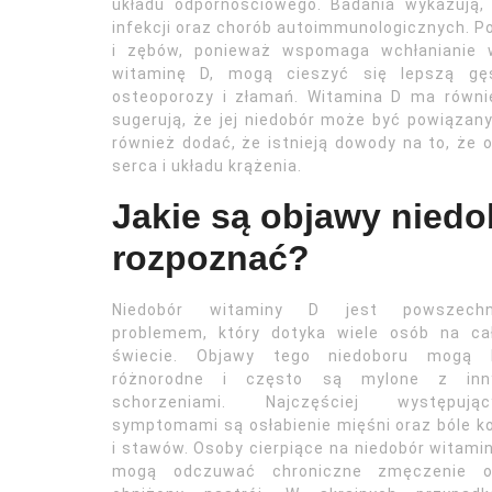
układu odpornościowego. Badania wykazują
infekcji oraz chorób autoimmunologicznych. P
i zębów, ponieważ wspomaga wchłanianie wa
witaminę D, mogą cieszyć się lepszą gęs
osteoporozy i złamań. Witamina D ma równi
sugerują, że jej niedobór może być powiązany
również dodać, że istnieją dowody na to, że
serca i układu krążenia.
Jakie są objawy niedob
rozpoznać?
Niedobór witaminy D jest powszech
problemem, który dotyka wiele osób na ca
świecie. Objawy tego niedoboru mogą 
różnorodne i często są mylone z inn
schorzeniami. Najczęściej występując
symptomami są osłabienie mięśni oraz bóle k
i stawów. Osoby cierpiące na niedobór witami
mogą odczuwać chroniczne zmęczenie o