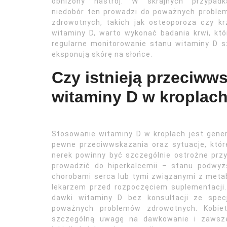
obniżony nastrój. W skrajnych przypadk
niedobór ten prowadzi do poważnych proble
zdrowotnych, takich jak osteoporoza czy k
witaminy D, warto wykonać badania krwi, któ
regularne monitorowanie stanu witaminy D s
eksponują skórę na słońce.
Czy istnieją przeciww
witaminy D w kroplac
Stosowanie witaminy D w kroplach jest genera
pewne przeciwwskazania oraz sytuacje, któr
nerek powinny być szczególnie ostrożne prz
prowadzić do hiperkalcemii – stanu podwy
chorobami serca lub tymi związanymi z meta
lekarzem przed rozpoczęciem suplementacji.
dawki witaminy D bez konsultacji ze spec
poważnych problemów zdrowotnych. Kobi
szczególną uwagę na dawkowanie i zawsze