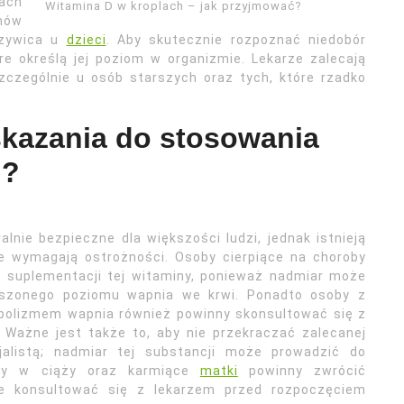
ach
Witamina D w kroplach – jak przyjmować?
mów
rzywica u
dzieci
. Aby skutecznie rozpoznać niedobór
re określą jej poziom w organizmie. Lekarze zalecają
zczególnie u osób starszych oraz tych, które rzadko
skazania do stosowania
h?
lnie bezpieczne dla większości ludzi, jednak istnieją
e wymagają ostrożności. Osoby cierpiące na choroby
y suplementacji tej witaminy, ponieważ nadmiar może
ższonego poziomu wapnia we krwi. Ponadto osoby z
bolizmem wapnia również powinny skonsultować się z
 Ważne jest także to, aby nie przekraczać zalecanej
jalistą; nadmiar tej substancji może prowadzić do
ety w ciąży oraz karmiące
matki
powinny zwrócić
 konsultować się z lekarzem przed rozpoczęciem