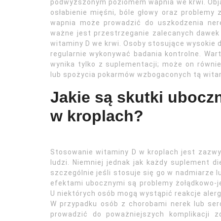
podwyższonym poziomem wapnia we krwi. Obja
osłabienie mięśni, bóle głowy oraz problemy
wapnia może prowadzić do uszkodzenia ner
ważne jest przestrzeganie zalecanych dawek
witaminy D we krwi. Osoby stosujące wysokie d
regularnie wykonywać badania kontrolne. War
wynika tylko z suplementacji; może on równi
lub spożycia pokarmów wzbogaconych tą witam
Jakie są skutki ubocz
w kroplach?
Stosowanie witaminy D w kroplach jest zazwy
ludzi. Niemniej jednak jak każdy suplement 
szczególnie jeśli stosuje się go w nadmiarze l
efektami ubocznymi są problemy żołądkowo-jel
U niektórych osób mogą wystąpić reakcje aler
W przypadku osób z chorobami nerek lub serc
prowadzić do poważniejszych komplikacji z