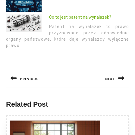
Co to jest patent na wynalazek?
Patent na wynalazek to prawo
przyznawane przez odpowiednie
organy państwowe, które daje wynalazcy wyłączne
prawo…
Nawigacja
wpisu
PREVIOUS
NEXT
Previous
Next
post:
post:
Related Post