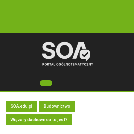
Skip
to
content
Open
Button
SOA.edu.pl
Budownictwo
Wiązary dachowe co to jest?