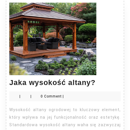
Jaka
Jaka wysokość altany?
wysokoś
|
|
0 Comment
|
altany?
Wysokość altany ogrodowej to kluczowy element,
który wpływa na jej funkcjonalność oraz estetykę.
Standardowa wysokość altany waha się zazwyczaj