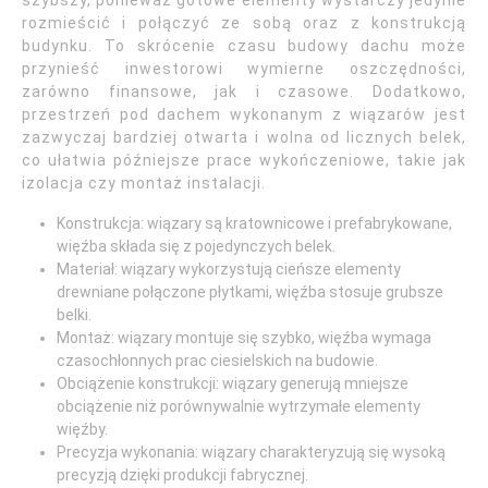
szybszy, ponieważ gotowe elementy wystarczy jedynie
rozmieścić i połączyć ze sobą oraz z konstrukcją
budynku. To skrócenie czasu budowy dachu może
przynieść inwestorowi wymierne oszczędności,
zarówno finansowe, jak i czasowe. Dodatkowo,
przestrzeń pod dachem wykonanym z wiązarów jest
zazwyczaj bardziej otwarta i wolna od licznych belek,
co ułatwia późniejsze prace wykończeniowe, takie jak
izolacja czy montaż instalacji.
Konstrukcja: wiązary są kratownicowe i prefabrykowane,
więźba składa się z pojedynczych belek.
Materiał: wiązary wykorzystują cieńsze elementy
drewniane połączone płytkami, więźba stosuje grubsze
belki.
Montaż: wiązary montuje się szybko, więźba wymaga
czasochłonnych prac ciesielskich na budowie.
Obciążenie konstrukcji: wiązary generują mniejsze
obciążenie niż porównywalnie wytrzymałe elementy
więźby.
Precyzja wykonania: wiązary charakteryzują się wysoką
precyzją dzięki produkcji fabrycznej.