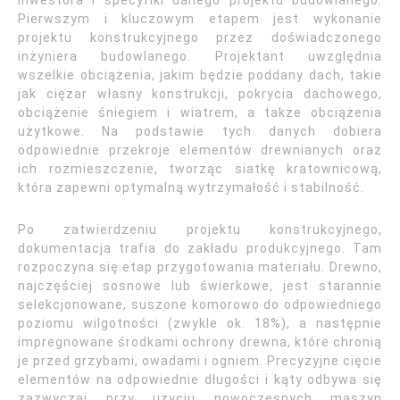
inwestora i specyfiki danego projektu budowlanego.
Pierwszym i kluczowym etapem jest wykonanie
projektu konstrukcyjnego przez doświadczonego
inżyniera budowlanego. Projektant uwzględnia
wszelkie obciążenia, jakim będzie poddany dach, takie
jak ciężar własny konstrukcji, pokrycia dachowego,
obciążenie śniegiem i wiatrem, a także obciążenia
użytkowe. Na podstawie tych danych dobiera
odpowiednie przekroje elementów drewnianych oraz
ich rozmieszczenie, tworząc siatkę kratownicową,
która zapewni optymalną wytrzymałość i stabilność.
Po zatwierdzeniu projektu konstrukcyjnego,
dokumentacja trafia do zakładu produkcyjnego. Tam
rozpoczyna się etap przygotowania materiału. Drewno,
najczęściej sosnowe lub świerkowe, jest starannie
selekcjonowane, suszone komorowo do odpowiedniego
poziomu wilgotności (zwykle ok. 18%), a następnie
impregnowane środkami ochrony drewna, które chronią
je przed grzybami, owadami i ogniem. Precyzyjne cięcie
elementów na odpowiednie długości i kąty odbywa się
zazwyczaj przy użyciu nowoczesnych maszyn