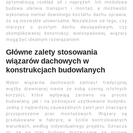
optymalizują rozkład sił i naprężeń. Ich modułowa
budowa ułatwia transport i montaż, a możliwość
wykonania niemal dowolnego kształtu dachu sprawia,
że są niezwykle uniwersalne. Niezależnie od tego, czy
marzysz o prostym dachu dwuspadowym, czy
skomplikowanej konstrukcji wielospadowej, wiązary
mogą być idealnym rozwiązaniem.
Główne zalety stosowania
wiązarów dachowych w
konstrukcjach budowlanych
Wybór wiązarów dachowych zamiast tradycyjnej
więźby drewnianej niesie ze sobą szereg istotnych
korzyści, które wpływają zarówno na proces
budowlany, jak i na późniejsze użytkowanie budynku.
Jedną z najbardziej zauważalnych zalet jest znaczące
przyspieszenie prac montażowych. Wiązary są
produkowane w fabryce, w ściśle kontrolowanych
warunkach, według indywidualnego projektu. Oznacza
to, że na plac budowy dostarczane są gotowe