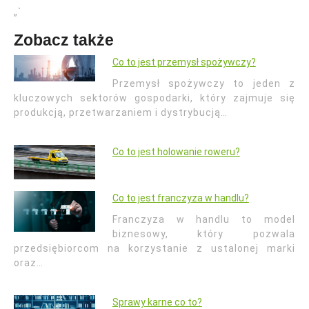
„`
Zobacz także
Co to jest przemysł spożywczy?
Przemysł spożywczy to jeden z
kluczowych sektorów gospodarki, który zajmuje się
produkcją, przetwarzaniem i dystrybucją…
Co to jest holowanie roweru?
Co to jest franczyza w handlu?
Franczyza w handlu to model
biznesowy, który pozwala
przedsiębiorcom na korzystanie z ustalonej marki
oraz…
Sprawy karne co to?