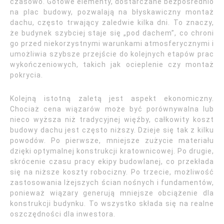
czasowo. Gotowe elementy, dostarczane bezpośrednio
na plac budowy, pozwalają na błyskawiczny montaż
dachu, często trwający zaledwie kilka dni. To znaczy,
że budynek szybciej staje się „pod dachem”, co chroni
go przed niekorzystnymi warunkami atmosferycznymi i
umożliwia szybsze przejście do kolejnych etapów prac
wykończeniowych, takich jak ocieplenie czy montaż
pokrycia.
Kolejną istotną zaletą jest aspekt ekonomiczny.
Chociaż cena wiązarów może być porównywalna lub
nieco wyższa niż tradycyjnej więźby, całkowity koszt
budowy dachu jest często niższy. Dzieje się tak z kilku
powodów. Po pierwsze, mniejsze zużycie materiału
dzięki optymalnej konstrukcji kratownicowej. Po drugie,
skrócenie czasu pracy ekipy budowlanej, co przekłada
się na niższe koszty robocizny. Po trzecie, możliwość
zastosowania lżejszych ścian nośnych i fundamentów,
ponieważ wiązary generują mniejsze obciążenie dla
konstrukcji budynku. To wszystko składa się na realne
oszczędności dla inwestora.