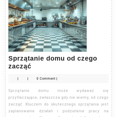
Sprzątanie domu od czego
Sprzątanie
zacząć
domu
|
|
0 Comment
|
od
czego
Sprzątanie domu może wydawać się
zacząć
przytłaczające, zwłaszcza gdy nie wiemy, od czego
zacząć. Kluczem do skutecznego sprzątania jest
zaplanowanie działań i podzielenie pracy na