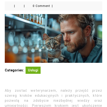
|
|
0 Comment
|
Categories:
Usługi
Aby zostać weterynarzem, należy przejść przez
szereg kroków edukacyjnych i praktycznych, które
pozwolą na zdobycie niezbędnej wiedzy oraz
umiejętności. Pierwszym krokiem jest ukończenie