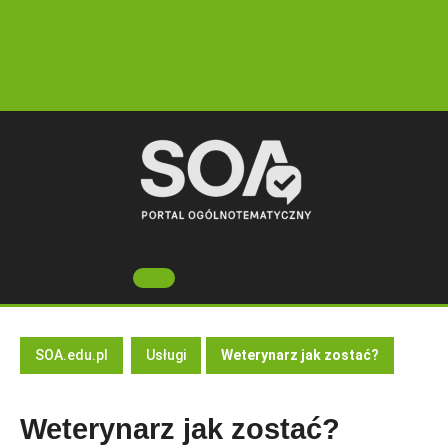
Skip
to
content
Open
Button
SOA.edu.pl
Usługi
Weterynarz jak zostać?
Weterynarz jak zostać?