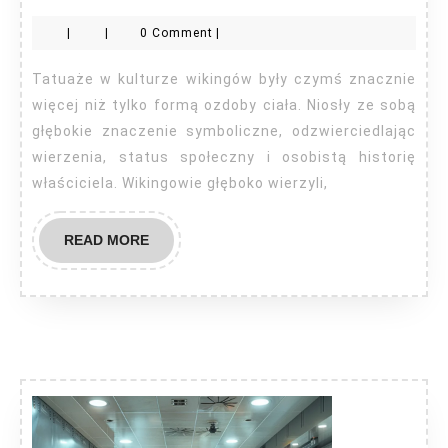
wikingowie
|
|
0 Comment
|
robili
tatuaże?
Tatuaże w kulturze wikingów były czymś znacznie
więcej niż tylko formą ozdoby ciała. Niosły ze sobą
głębokie znaczenie symboliczne, odzwierciedlając
wierzenia, status społeczny i osobistą historię
właściciela. Wikingowie głęboko wierzyli,
READ
READ MORE
MORE