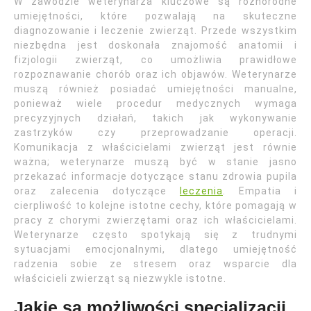
W zawodzie weterynarza kluczowe są różnorodne
umiejętności, które pozwalają na skuteczne
diagnozowanie i leczenie zwierząt. Przede wszystkim
niezbędna jest doskonała znajomość anatomii i
fizjologii zwierząt, co umożliwia prawidłowe
rozpoznawanie chorób oraz ich objawów. Weterynarze
muszą również posiadać umiejętności manualne,
ponieważ wiele procedur medycznych wymaga
precyzyjnych działań, takich jak wykonywanie
zastrzyków czy przeprowadzanie operacji.
Komunikacja z właścicielami zwierząt jest równie
ważna; weterynarze muszą być w stanie jasno
przekazać informacje dotyczące stanu zdrowia pupila
oraz zalecenia dotyczące
leczenia
. Empatia i
cierpliwość to kolejne istotne cechy, które pomagają w
pracy z chorymi zwierzętami oraz ich właścicielami.
Weterynarze często spotykają się z trudnymi
sytuacjami emocjonalnymi, dlatego umiejętność
radzenia sobie ze stresem oraz wsparcie dla
właścicieli zwierząt są niezwykle istotne.
Jakie są możliwości specjalizacji