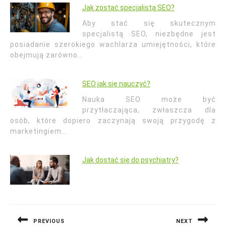
Jak zostać specjalistą SEO?
Aby stać się skutecznym
specjalistą SEO, niezbędne jest
posiadanie szerokiego wachlarza umiejętności, które
obejmują zarówno…
SEO jak się nauczyć?
Nauka SEO może być
przytłaczająca, zwłaszcza dla
osób, które dopiero zaczynają swoją przygodę z
marketingiem…
Jak dostać się do psychiatry?
Nawigacja
wpisu
PREVIOUS
NEXT