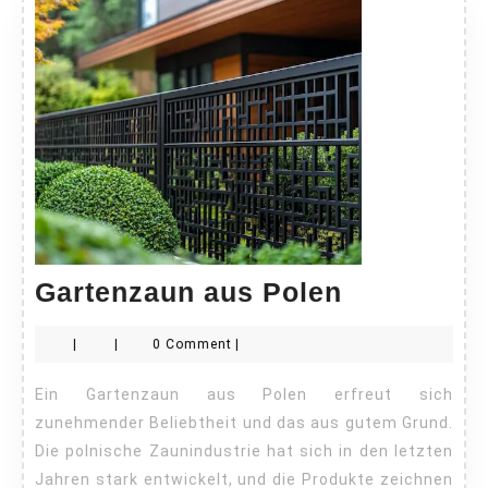
Gartenzau
Gartenzaun aus Polen
aus
|
|
0 Comment
|
Polen
Ein Gartenzaun aus Polen erfreut sich
zunehmender Beliebtheit und das aus gutem Grund.
Die polnische Zaunindustrie hat sich in den letzten
Jahren stark entwickelt, und die Produkte zeichnen