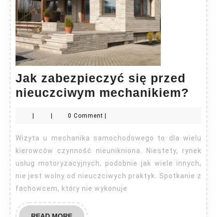
Jak zabezpieczyć się przed
Jak
nieuczciwym mechanikiem?
zabe
|
|
0 Comment
|
się
prze
Wizyta u mechanika samochodowego to dla wielu
nie
kierowców czynność nieunikniona. Niestety, rynek
mec
usług motoryzacyjnych, podobnie jak wiele innych,
nie jest wolny od nieuczciwych praktyk. Spotkanie z
fachowcem, który nie wykonuje
READ
READ MORE