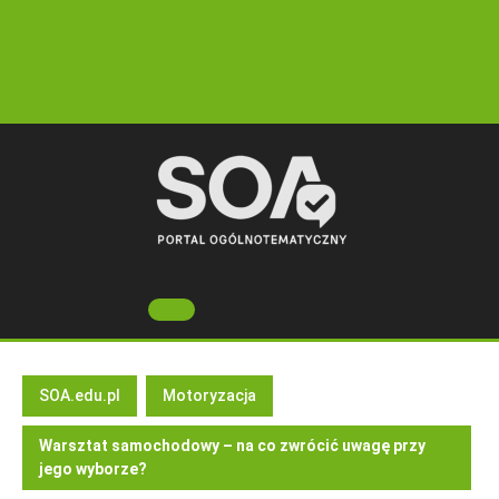
Skip
to
content
Open
Button
SOA.edu.pl
Motoryzacja
Warsztat samochodowy – na co zwrócić uwagę przy
jego wyborze?