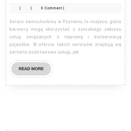
sa
|
|
0 Comment
|
Po
Serwis samochodowy w Poznaniu to miejsce, gdzie
kierowcy mogą skorzystać z szerokiego zakresu
usług związanych z naprawą i konserwacją
pojazdów. W ofercie takich serwisów znajdują się
zarówno podstawowe usługi, jak
READ
READ MORE
MORE