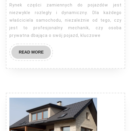
części
Rynek części zamiennych do pojazdów jest
zamienn
niezwykle rozległy i dynamiczny. Dla każdego
i
właściciela samochodu, niezależnie od tego, czy
jest to profesjonalny mechanik, czy osoba
ich
prywatna dbająca o swój pojazd, kluczowe
oferty
READ
READ MORE
MORE