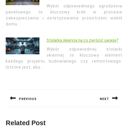
Wybór odpowiedniego ogrodzenia
panelowego to kluczowy krok w procesie
zabezpieczania i estetyzowania przestrzeni wokół
domu.…
Stolarka okienna na co zwrócić uwagę?
Wybór odpowiedniej stolarki
okiennej to kluczowy element
każdego projektu budowlanego czy remontowego.
Istotne jest, aby…
Nawigacja
wpisu
PREVIOUS
NEXT
Previous
Next
post:
post:
Related Post