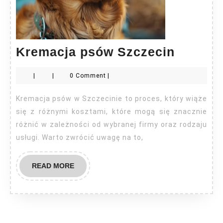
Kremac
Kremacja psów Szczecin
psów
|
|
0 Comment
|
Szczec
Kremacja psów w Szczecinie to proces, który wiąże
się z różnymi kosztami, które mogą się znacznie
różnić w zależności od wybranej firmy oraz rodzaju
usługi. Warto zwrócić uwagę na to,
READ
READ MORE
MORE