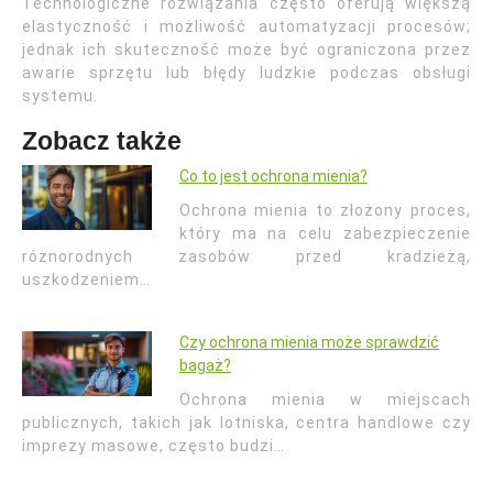
Technologiczne rozwiązania często oferują większą
elastyczność i możliwość automatyzacji procesów;
jednak ich skuteczność może być ograniczona przez
awarie sprzętu lub błędy ludzkie podczas obsługi
systemu.
Zobacz także
Co to jest ochrona mienia?
Ochrona mienia to złożony proces,
który ma na celu zabezpieczenie
różnorodnych zasobów przed kradzieżą,
uszkodzeniem…
Czy ochrona mienia może sprawdzić
bagaż?
Ochrona mienia w miejscach
publicznych, takich jak lotniska, centra handlowe czy
imprezy masowe, często budzi…