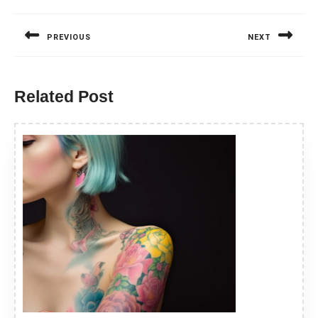
Nawigacja
wpisu
PREVIOUS
NEXT
Previous
Next
post:
post:
Related Post