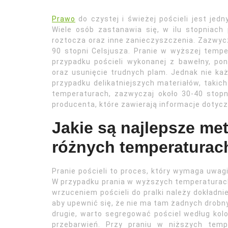
Prawo
do czystej i świeżej pościeli jest je
Wiele osób zastanawia się, w ilu stopniach 
roztocza oraz inne zanieczyszczenia. Zazwycz
90 stopni Celsjusza. Pranie w wyższej temper
przypadku pościeli wykonanej z bawełny, po
oraz usunięcie trudnych plam. Jednak nie każ
przypadku delikatniejszych materiałów, takich 
temperaturach, zazwyczaj około 30-40 stop
producenta, które zawierają informacje dotyc
Jakie są najlepsze met
różnych temperaturac
Pranie pościeli to proces, który wymaga uwagi
W przypadku prania w wyższych temperaturach
wrzuceniem pościeli do pralki należy dokładni
aby upewnić się, że nie ma tam żadnych drobn
drugie, warto segregować pościel według kol
przebarwień. Przy praniu w niższych tem