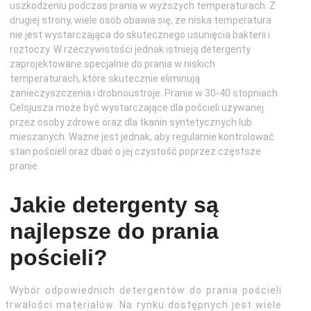
uszkodzeniu podczas prania w wyższych temperaturach. Z
drugiej strony, wiele osób obawia się, że niska temperatura
nie jest wystarczająca do skutecznego usunięcia bakterii i
roztoczy. W rzeczywistości jednak istnieją detergenty
zaprojektowane specjalnie do prania w niskich
temperaturach, które skutecznie eliminują
zanieczyszczenia i drobnoustroje. Pranie w 30-40 stopniach
Celsjusza może być wystarczające dla pościeli używanej
przez osoby zdrowe oraz dla tkanin syntetycznych lub
mieszanych. Ważne jest jednak, aby regularnie kontrolować
stan pościeli oraz dbać o jej czystość poprzez częstsze
pranie.
Jakie detergenty są
najlepsze do prania
pościeli?
Wybór odpowiednich detergentów do prania pościeli
 trwałości materiałów. Na rynku dostępnych jest wiele