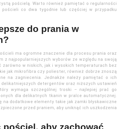
zystą pościelą. Warto również pamiętać o regularności
e pościeli co dwa tygodnie lub częściej w przypadku
lepsze do prania w
h?
ościeli ma ogromne znaczenie dla procesu prania oraz
ym z najpopularniejszych wyborów ze względu na swoją
ać zarówno w niskich, jak i wysokich temperaturach bez
kie jak mikrofibra czy poliester, również dobrze znoszą
rne na zagniecenia. Jednakże należy pamiętać o ich
delikatniejszych detergentów oraz niższych ustawień
tóry wymaga szczególnej troski – najlepiej prać go
onych dla delikatnych tkanin w pralce automatycznej.
 na dodatkowe elementy takie jak zamki błyskawiczne
ezpieczone przed praniem, aby uniknąć ich uszkodzenia
ć pościel, aby zachować