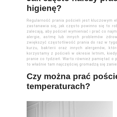
higienę?
Regularność prania pościeli jest kluczowym 
zastanawia się, jak często powinno się to ro
zalecają, aby pościel wymieniać i prać co naj
alergie, astmę lub innych problemów zdr
zwiększyć częstotliwość prania do raz w tygo
kurzu, bakterii oraz innych alergenów, kt
korzystamy z pościeli w okresie letnim, kied
pranie co tydzień. Warto również pamiętać o 
to właśnie tam najczęściej gromadzą się zani
Czy można prać poście
temperaturach?