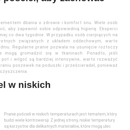
elementem dbania o zdrowie i komfort snu. Wiele osób
bić, aby zapewnić sobie odpowiednią higienę. Eksperci
mniej co dwa tygodnie. W przypadku osób cierpiących na
owotnych związanych z układem oddechowym, warto
dniu. Regularne pranie pozwala na usunięcie roztoczy
óre mogą gromadzić się w tkaninach. Ponadto, jeśli
y pot i wilgoć są bardziej intensywne, warto rozważyć
praniu poszewek na poduszki i prześcieradeł, ponieważ
eczyszczenia.
l w niskich
Pranie pościeli w niskich temperaturach jest tematem, który
budzi wiele kontrowersji. Z jednej strony, niskie temperatury
są korzystne dla delikatnych materiałów, które mogą ulec