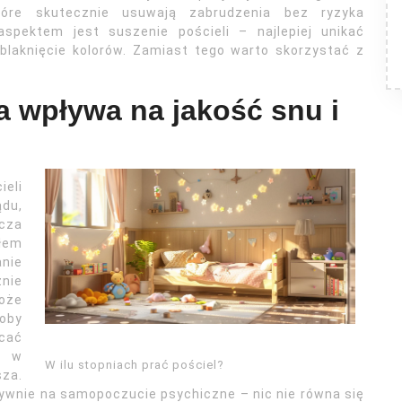
tóre skutecznie usuwają zabrudzenia bez ryzyka
aspektem jest suszenie pościeli – najlepiej unikać
laknięcie kolorów. Zamiast tego warto skorzystać z
a wpływa na jakość snu i
ieli
ądu,
cza
dłem
anie
nie
oże
oby
acać
i w
W ilu stopniach prać pościel?
sza.
ywnie na samopoczucie psychiczne – nic nie równa się