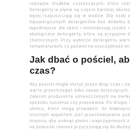
rodzajów środków czyszczących, które róż
Detergenty w płynie są często bardziej skute
lepiej rozpuszczają się w wodzie. Dla osób 
hipoalergicznych detergentów bez dodatku b
łagodniejsze dla skóry i minimalizują ryzyko
ekologiczne detergenty, które są przyjazne d
chemicznych. Przy wyborze detergentu warto
temperaturach, co pozwoli na oszczędność ene
Jak dbać o pościel, ab
czas?
Aby pościel mogła służyć przez długi czas i 
warto przestrzegać kilku zasad dotyczących 
zaleceń producenta umieszczonych na metka
sposobu suszenia czy prasowania. Po drugie,
słońcu, które mogą prowadzić do blaknięcia
istotnym aspektem jest przechowywanie pośc
miejscu, aby uniknąć pleśni i nieprzyjemnych
na poduszki również przyczyniają się do dłuższ