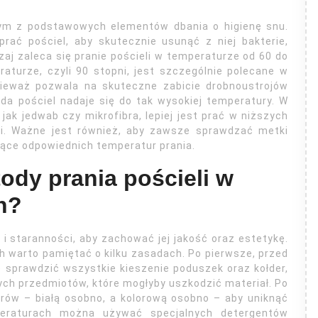
dnym z podstawowych elementów dbania o higienę snu.
prać pościel, aby skutecznie usunąć z niej bakterie,
aj zaleca się pranie pościeli w temperaturze od 60 do
aturze, czyli 90 stopni, jest szczególnie polecane w
nieważ pozwala na skuteczne zabicie drobnoustrojów
da pościel nadaje się do tak wysokiej temperatury. W
jak jedwab czy mikrofibra, lepiej jest prać w niższych
ni. Ważne jest również, aby zawsze sprawdzać metki
zące odpowiednich temperatur prania.
ody prania pościeli w
h?
 i staranności, aby zachować jej jakość oraz estetykę.
 warto pamiętać o kilku zasadach. Po pierwsze, przed
e sprawdzić wszystkie kieszenie poduszek oraz kołder,
ych przedmiotów, które mogłyby uszkodzić materiał. Po
orów – białą osobno, a kolorową osobno – aby uniknąć
peraturach można używać specjalnych detergentów