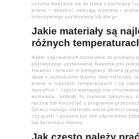
uczuciu kładzenia się do łóżka z pachnącą i c
prania – eksperci zalecają wymianę i prani
intensywnego użytkowania lub alergii.
Jakie materiały są naj
różnych temperaturac
Wybór odpowiednich materiałów do produkcji p
późniejszego użytkowania. Bawełna jest jedn
trwałość i łatwość w pielęgnacji. Można ją pr
obaw o uszkodzenie tkaniny. Inne materiały, ta
pranie w niższych temperaturach i są odpo
specyfice – często wymagają one stosowania 
wirowania. Jedwab to materiał luksusowy, k
ręcznie lub korzystać z programów przeznacz
Oprócz samego materiału warto zwrócić uwagę
czy guziki – powinny być one odpowiednio zab
lub deformacji tkaniny.
Jak często należy pra