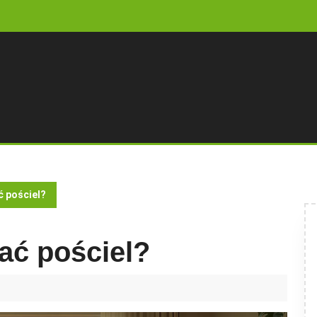
ć pościel?
rać pościel?