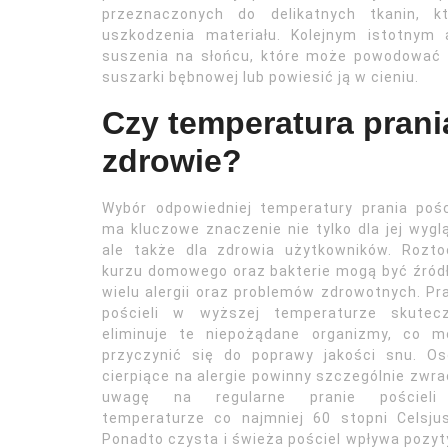
przeznaczonych do delikatnych tkanin, k
uszkodzenia materiału. Kolejnym istotnym 
suszenia na słońcu, które może powodować b
suszarki bębnowej lub powiesić ją w cieniu.
Czy temperatura prani
zdrowie?
Wybór odpowiedniej temperatury prania pośc
ma kluczowe znaczenie nie tylko dla jej wygl
ale także dla zdrowia użytkowników. Rozto
kurzu domowego oraz bakterie mogą być źró
wielu alergii oraz problemów zdrowotnych. Pr
pościeli w wyższej temperaturze skutecz
eliminuje te niepożądane organizmy, co m
przyczynić się do poprawy jakości snu. Os
cierpiące na alergie powinny szczególnie zwr
uwagę na regularne pranie pościel
temperaturze co najmniej 60 stopni Celsju
Ponadto czysta i świeża pościel wpływa pozyt