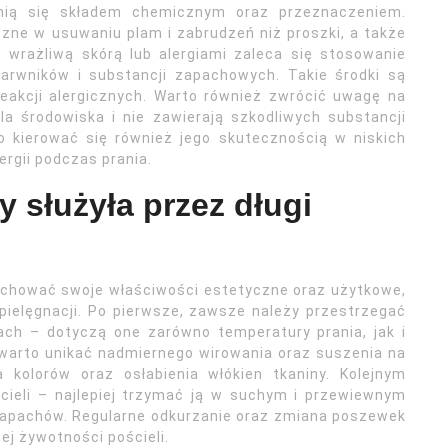
nią się składem chemicznym oraz przeznaczeniem.
czne w usuwaniu plam i zabrudzeń niż proszki, a także
z wrażliwą skórą lub alergiami zaleca się stosowanie
arwników i substancji zapachowych. Takie środki są
 reakcji alergicznych. Warto również zwrócić uwagę na
la środowiska i nie zawierają szkodliwych substancji
 kierować się również jego skutecznością w niskich
rgii podczas prania.
y służyła przez długi
zachować swoje właściwości estetyczne oraz użytkowe,
pielęgnacji. Po pierwsze, zawsze należy przestrzegać
ch – dotyczą one zarówno temperatury prania, jak i
 warto unikać nadmiernego wirowania oraz suszenia na
 kolorów oraz osłabienia włókien tkaniny. Kolejnym
ieli – najlepiej trzymać ją w suchym i przewiewnym
 zapachów. Regularne odkurzanie oraz zmiana poszewek
ej żywotności pościeli.