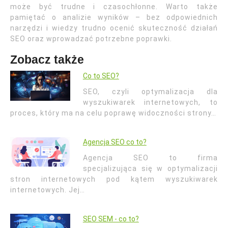
może być trudne i czasochłonne. Warto także
pamiętać o analizie wyników – bez odpowiednich
narzędzi i wiedzy trudno ocenić skuteczność działań
SEO oraz wprowadzać potrzebne poprawki.
Zobacz także
Co to SEO?
SEO, czyli optymalizacja dla
wyszukiwarek internetowych, to
proces, który ma na celu poprawę widoczności strony…
Agencja SEO co to?
Agencja SEO to firma
specjalizująca się w optymalizacji
stron internetowych pod kątem wyszukiwarek
internetowych. Jej…
SEO SEM - co to?