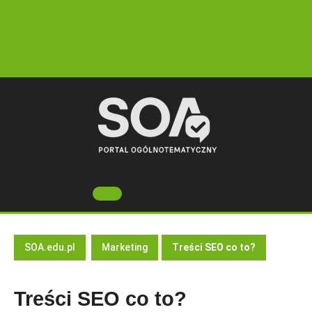
Skip
to
content
Open
Button
SOA.edu.pl
Marketing
Treści SEO co to?
Treści SEO co to?