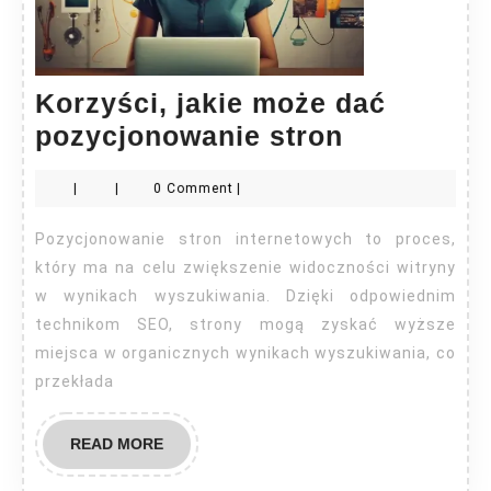
Korzyści, jakie może dać
Korzyści,
pozycjonowanie stron
jakie
|
|
0 Comment
|
może
dać
Pozycjonowanie stron internetowych to proces,
pozycjono
który ma na celu zwiększenie widoczności witryny
stron
w wynikach wyszukiwania. Dzięki odpowiednim
technikom SEO, strony mogą zyskać wyższe
miejsca w organicznych wynikach wyszukiwania, co
przekłada
READ
READ MORE
MORE