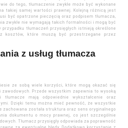
stwie do tego, tłumaczenie zwykłe może być wykonane
a takiej samej wartości prawnej. Kolejną różnicą jest
usi być opatrzone pieczęcią oraz podpisem tłumacza,
ia zwykłe nie wymagają takich formalności i mogą być
 przypadku tłumaczeń przysięgłych istnieją określone
raz kosztów, które muszą być przestrzegane przez
tania z usług tłumacza
iesie ze sobą wiele korzyści, które mogą okazać się
 i zawodowych. Przede wszystkim zapewnia to wysoką
ni tłumacze mają odpowiednie wykształcenie oraz
ymi. Dzięki temu można mieć pewność, że wszystkie
e zachowana została struktura oraz sens oryginalnego
kania dokumentu o mocy prawnej, co jest szczególnie
ądowych. Tłumacz przysięgły odpowiada za poprawność
prawne za ewentualne błędy. Dodatkowo korzystanie z