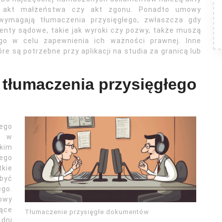
a, akt małżeństwa czy akt zgonu. Ponadto umowy
wymagają tłumaczenia przysięgłego, zwłaszcza gdy
nty sądowe, takie jak wyroki czy pozwy, także muszą
go w celu zapewnienia ich ważności prawnej. Inne
re są potrzebne przy aplikacji na studia za granicą lub
 tłumaczenia przysięgłego
ego
ć w
tkim
ego
tkie
być
ego.
mowy
ące
Tłumaczenie przysięgłe dokumentów
 dni