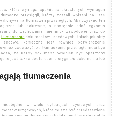
ces, który wymaga spełnienia określonych wymagań
łumacze przysięgli, którzy zostali wpisani na listę
wykonywania tłumaczeń przysięgłych. Aby uzyskać ten
ologiczne lub pokrewne, a następnie zdać egzamin
iązany do zachowania tajemnicy zawodowej oraz do
u
tłumaczenia
dokumentów urzędowych, takich jak akty
sądowe, konieczne jest również potwierdzenie
również zauważyć, że tłumaczenie przysięgłe musi być
acza, że każdy dokument powinien być opatrzony
ędne jest także dostarczenie oryginału dokumentu lub
gają tłumaczenia
t niezbędne w wielu sytuacjach życiowych oraz
kumentów urzędowych, które muszą być przedstawione
i. Do najczęściej tłumaczonych dokumentów należą akty