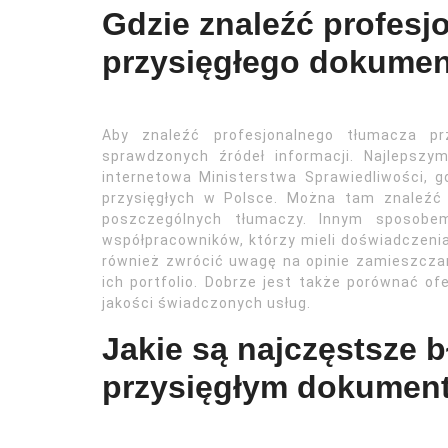
Gdzie znaleźć profesj
przysięgłego dokume
Aby znaleźć profesjonalnego tłumacza pr
sprawdzonych źródeł informacji. Najlepsz
internetowa Ministerstwa Sprawiedliwości, g
przysięgłych w Polsce. Można tam znaleźć 
poszczególnych tłumaczy. Innym sposobem
współpracowników, którzy mieli doświadczeni
również zwrócić uwagę na opinie zamieszcza
ich portfolio. Dobrze jest także porównać o
jakości świadczonych usług.
Jakie są najczęstsze 
przysięgłym dokumen