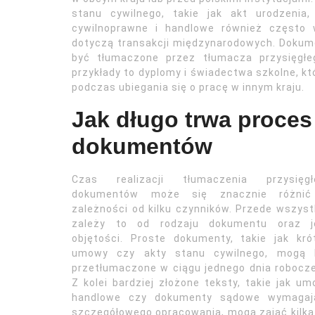
stanu cywilnego, takie jak akt urodzeni
cywilnoprawne i handlowe również często 
dotyczą transakcji międzynarodowych. Dokume
być tłumaczone przez tłumacza przysięgłe
przykłady to dyplomy i świadectwa szkolne, któ
podczas ubiegania się o pracę w innym kraju.
Jak długo trwa proces
dokumentów
Czas realizacji tłumaczenia przysięgł
dokumentów może się znacznie różni
zależności od kilku czynników. Przede wszys
zależy to od rodzaju dokumentu oraz j
objętości. Proste dokumenty, takie jak kró
umowy czy akty stanu cywilnego, mogą 
przetłumaczone w ciągu jednego dnia robocz
Z kolei bardziej złożone teksty, takie jak u
handlowe czy dokumenty sądowe wymagaj
szczegółowego opracowania, mogą zająć kilka