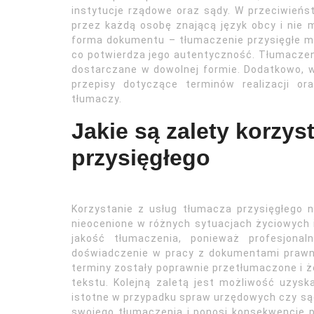
instytucje rządowe oraz sądy. W przeciwień
przez każdą osobę znającą język obcy i nie m
forma dokumentu – tłumaczenie przysięgłe m
co potwierdza jego autentyczność. Tłumaczen
dostarczane w dowolnej formie. Dodatkowo, w
przepisy dotyczące terminów realizacji o
tłumaczy.
Jakie są zalety korzys
przysięgłego
Korzystanie z usług tłumacza przysięgłego n
nieocenione w różnych sytuacjach życiowych
jakość tłumaczenia, ponieważ profesjonal
doświadczenie w pracy z dokumentami prawn
terminy zostały poprawnie przetłumaczone i ż
tekstu. Kolejną zaletą jest możliwość uzys
istotne w przypadku spraw urzędowych czy s
swojego tłumaczenia i ponosi konsekwencje 