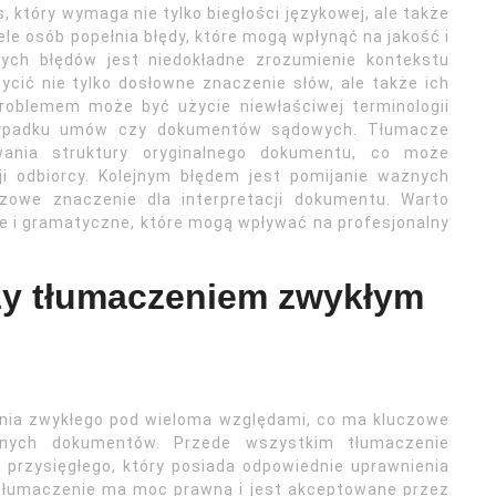
który wymaga nie tylko biegłości językowej, ale także
iele osób popełnia błędy, które mogą wpłynąć na jakość i
ych błędów jest niedokładne zrozumienie kontekstu
ić nie tylko dosłowne znaczenie słów, ale także ich
problemem może być użycie niewłaściwej terminologii
rzypadku umów czy dokumentów sądowych. Tłumacze
ania struktury oryginalnego dokumentu, co może
ji odbiorcy. Kolejnym błędem jest pomijanie ważnych
czowe znaczenie dla interpretacji dokumentu. Warto
e i gramatyczne, które mogą wpływać na profesjonalny
dzy tłumaczeniem zwykłym
enia zwykłego pod wieloma względami, co ma kluczowe
alnych dokumentów. Przede wszystkim tłumaczenie
 przysięgłego, który posiada odpowiednie uprawnienia
 tłumaczenie ma moc prawną i jest akceptowane przez