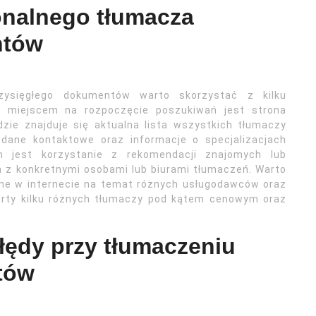
onalnego tłumacza
ntów
zysięgłego dokumentów warto skorzystać z kilku
ym miejscem na rozpoczęcie poszukiwań jest strona
dzie znajduje się aktualna lista wszystkich tłumaczy
dane kontaktowe oraz informacje o specjalizacjach
 jest korzystanie z rekomendacji znajomych lub
a z konkretnymi osobami lub biurami tłumaczeń. Warto
ne w internecie na temat różnych usługodawców oraz
ferty kilku różnych tłumaczy pod kątem cenowym oraz
błędy przy tłumaczeniu
tów