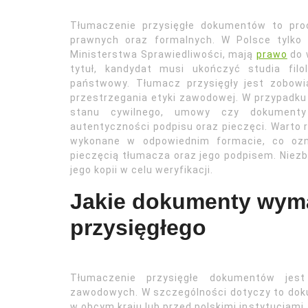
Tłumaczenie przysięgłe dokumentów to pro
prawnych oraz formalnych. W Polsce tylko t
Ministerstwa Sprawiedliwości, mają
prawo
do 
tytuł, kandydat musi ukończyć studia fil
państwowy. Tłumacz przysięgły jest zobow
przestrzegania etyki zawodowej. W przypadk
stanu cywilnego, umowy czy dokumenty 
autentyczności podpisu oraz pieczęci. Warto 
wykonane w odpowiednim formacie, co ozn
pieczęcią tłumacza oraz jego podpisem. Niezb
jego kopii w celu weryfikacji.
Jakie dokumenty wyma
przysięgłego
Tłumaczenie przysięgłe dokumentów jes
zawodowych. W szczególności dotyczy to do
w obcym kraju lub przed polskimi instytucjam