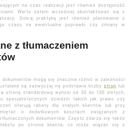
wającym na czas realizacji jest również dostępność
ceniami. Warto zatem wcześniej skontaktować się z
lizacji. Dobrą praktyką jest również planowanie z
ego czasu na ewentualne poprawki czy zmiany w
ane z tłumaczeniem
tów
m dokumentów mogą się znacznie różnić w zależności
ustalane są zazwyczaj na podstawie liczby
stron
lub
za stronę standardową wynosi od 30 do 100 złotych,
specjalistycznych dziedzin takich jak prawo czy
czeń oferują rabaty dla stałych klientów lub przy
pamiętać o dodatkowych kosztach związanych z
zetłumaczonych dokumentów. Często zdarza się także
 tekstu po stronie klienta, co może wiązać się z