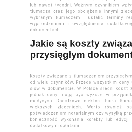
lub nawet tygodni. Ważnym czynnikiem wpły
tłumacza oraz jego obciążenie innymi zle
wybranym tłumaczem i ustalić terminy rea
wyprzedzeniem i uwzględnienie dodatkow
dokumentach.
Jakie są koszty związ
przysięgłym dokumen
Koszty związane z tłumaczeniem przysięgły
od wielu czynników. Przede wszystkim ceny 
słów w dokumencie. W Polsce średni koszt 
jednak ceny mogą być wyższe w przypadku 
medycyna. Dodatkowo niektóre biura tłuma
większych zleceniach. Warto również 
poświadczeniem notarialnym czy wysyłką pr
konieczność wykonania korekty lub edycji
dodatkowymi opłatami.