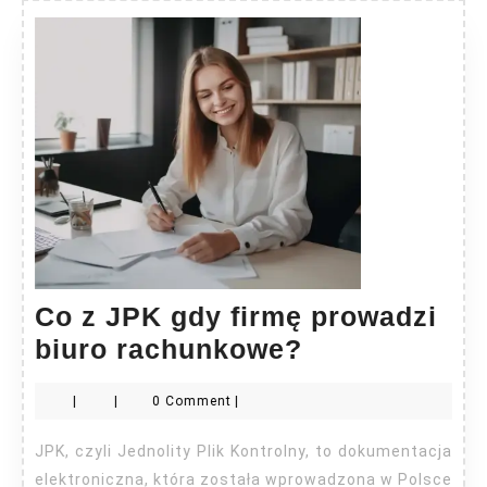
Co z JPK gdy firmę prowadzi
Co
biuro rachunkowe?
z
|
|
0 Comment
|
JPK
gdy
JPK, czyli Jednolity Plik Kontrolny, to dokumentacja
firmę
elektroniczna, która została wprowadzona w Polsce