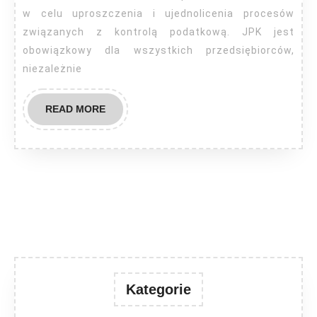
prowadzi
w celu uproszczenia i ujednolicenia procesów
związanych z kontrolą podatkową. JPK jest
biuro
obowiązkowy dla wszystkich przedsiębiorców,
rachunkowe?
niezależnie
READ
READ MORE
MORE
Kategorie