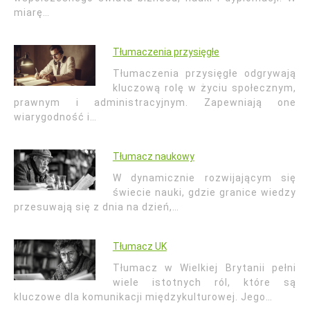
miarę…
Tłumaczenia przysięgłe
Tłumaczenia przysięgłe odgrywają
kluczową rolę w życiu społecznym,
prawnym i administracyjnym. Zapewniają one
wiarygodność i…
Tłumacz naukowy
W dynamicznie rozwijającym się
świecie nauki, gdzie granice wiedzy
przesuwają się z dnia na dzień,…
Tłumacz UK
Tłumacz w Wielkiej Brytanii pełni
wiele istotnych ról, które są
kluczowe dla komunikacji międzykulturowej. Jego…