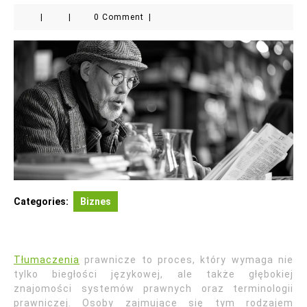
|
|
0 Comment
|
Categories:
Biznes
Tłumaczenia
prawnicze to proces, który wymaga nie
tylko biegłości językowej, ale także głębokiej
znajomości systemów prawnych oraz terminologii
prawniczej. Osoby zajmujące się tym rodzajem