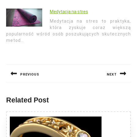
Medytacja na stres
Medytacja na stres to praktyka,
która zyskuje coraz większą
popularność wśród osób poszukujących skutecznych
metod…
Nawigacja
wpisu
PREVIOUS
NEXT
Previous
Next
post:
post:
Related Post