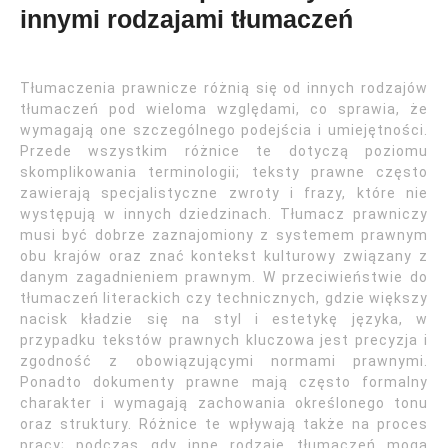
innymi rodzajami tłumaczeń
Tłumaczenia prawnicze różnią się od innych rodzajów
tłumaczeń pod wieloma względami, co sprawia, że
wymagają one szczególnego podejścia i umiejętności.
Przede wszystkim różnice te dotyczą poziomu
skomplikowania terminologii; teksty prawne często
zawierają specjalistyczne zwroty i frazy, które nie
występują w innych dziedzinach. Tłumacz prawniczy
musi być dobrze zaznajomiony z systemem prawnym
obu krajów oraz znać kontekst kulturowy związany z
danym zagadnieniem prawnym. W przeciwieństwie do
tłumaczeń literackich czy technicznych, gdzie większy
nacisk kładzie się na styl i estetykę języka, w
przypadku tekstów prawnych kluczowa jest precyzja i
zgodność z obowiązującymi normami prawnymi.
Ponadto dokumenty prawne mają często formalny
charakter i wymagają zachowania określonego tonu
oraz struktury. Różnice te wpływają także na proces
pracy; podczas gdy inne rodzaje tłumaczeń mogą