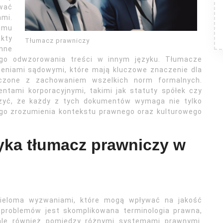
wać
ami.
ajmu
akty
Tłumacz prawniczy
inne
ego odwzorowania treści w innym języku. Tłumacze
zeniami sądowymi, które mają kluczowe znaczenie dla
zone z zachowaniem wszelkich norm formalnych.
ntami korporacyjnymi, takimi jak statuty spółek czy
czyć, że każdy z tych dokumentów wymaga nie tylko
ego zrozumienia kontekstu prawnego oraz kulturowego
yka tłumacz prawniczy w
ieloma wyzwaniami, które mogą wpływać na jakość
 problemów jest skomplikowana terminologia prawna,
, ale również pomiędzy różnymi systemami prawnymi.