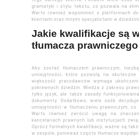
gramatyki i stylu tekstu, co pozwala na el
Warto również wspomnieć o platformach do 
klientami oraz innymi specjalistami w dziedzin
Jakie kwalifikacje są
tłumacza prawniczego
Aby zostać tłumaczem prawniczym, niezbęd
umiejętności, które pozwolą na skuteczne
większość pracodawców wymaga ukończenia 
pokrewnych dziedzin. Wiedza z zakresu praw
tylko język, ale także zasady funkcjonowan
dokumenty. Dodatkowo, wiele osób decyduje
umiejętności w tłumaczeniu prawniczym, co 
Warto również zwrócić uwagę na znaczen
kancelariach prawnych lub instytucjach zw
Oprócz formalnych kwalifikacji, ważne są takż
w zespole, ponieważ często tłumacze współprac