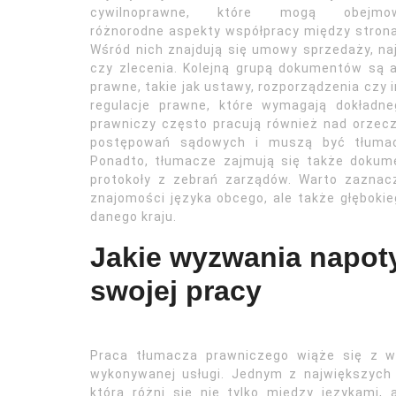
cywilnoprawne, które mogą obejmo
różnorodne aspekty współpracy między stron
Wśród nich znajdują się umowy sprzedaży, n
czy zlecenia. Kolejną grupą dokumentów są 
prawne, takie jak ustawy, rozporządzenia czy 
regulacje prawne, które wymagają dokładn
prawniczy często pracują również nad orzec
postępowań sądowych i muszą być tłumac
Ponadto, tłumacze zajmują się także dokume
protokoły z zebrań zarządów. Warto zazna
znajomości języka obcego, ale także głęboki
danego kraju.
Jakie wyzwania napot
swojej pracy
Praca tłumacza prawniczego wiąże się z w
wykonywanej usługi. Jednym z największych
która różni się nie tylko między językami