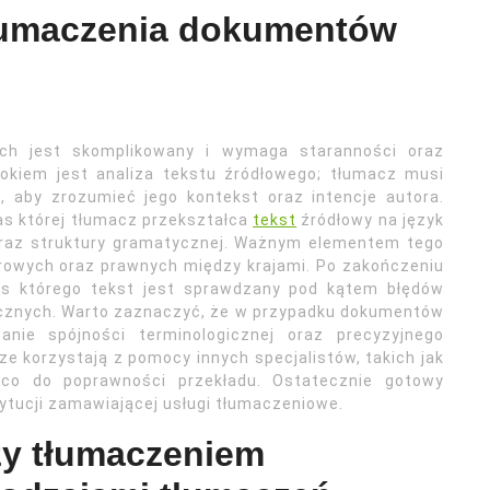
łumaczenia dokumentów
h jest skomplikowany i wymaga staranności oraz
okiem jest analiza tekstu źródłowego; tłumacz musi
, aby zrozumieć jego kontekst oraz intencje autora.
as której tłumacz przekształca
tekst
źródłowy na język
 oraz struktury gramatycznej. Ważnym elementem tego
urowych oraz prawnych między krajami. Po zakończeniu
zas którego tekst jest sprawdzany pod kątem błędów
ycznych. Warto zaznaczyć, że w przypadku dokumentów
anie spójności terminologicznej oraz precyzyjnego
e korzystają z pomocy innych specjalistów, takich jak
 co do poprawności przekładu. Ostatecznie gotowy
ytucji zamawiającej usługi tłumaczeniowe.
zy tłumaczeniem