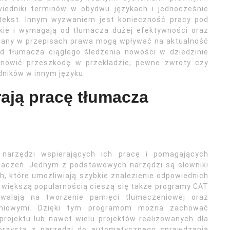
iedniki terminów w obydwu językach i jednocześnie
tekst. Innym wyzwaniem jest konieczność pracy pod
tkie i wymagają od tłumacza dużej efektywności oraz
miany w przepisach prawa mogą wpływać na aktualność
 tłumacza ciągłego śledzenia nowości w dziedzinie
anowić przeszkodę w przekładzie; pewne zwroty czy
dników w innym języku.
rają pracę tłumacza
narzędzi wspierających ich pracę i pomagających
maczeń. Jednym z podstawowych narzędzi są słowniki
, które umożliwiają szybkie znalezienie odpowiednich
 większą popularnością cieszą się także programy CAT
ozwalają na tworzenie pamięci tłumaczeniowej oraz
zeniowymi. Dzięki tym programom można zachować
projektu lub nawet wielu projektów realizowanych dla
korzysta z narzędzi do automatycznego sprawdzania