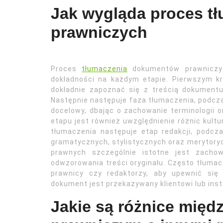
Jak wygląda proces t
prawniczych
Proces
tłumaczenia
dokumentów prawniczyc
dokładności na każdym etapie. Pierwszym kr
dokładnie zapoznać się z treścią dokumentu
Następnie następuje faza tłumaczenia, podcz
docelowy, dbając o zachowanie terminologii
etapu jest również uwzględnienie różnic kult
tłumaczenia następuje etap redakcji, podc
gramatycznych, stylistycznych oraz merytor
prawnych szczególnie istotne jest zachow
odwzorowania treści oryginału. Często tłumacz
prawnicy czy redaktorzy, aby upewnić się
dokument jest przekazywany klientowi lub inst
Jakie są różnice międ