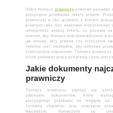
Dobry tłumacz
prawniczy
powinien posiadać s
precyzyjnie przekładać teksty prawne. Prze
prawniczej w obu językach, z którymi prac
prawnych, aby móc właściwie interpretować i
umiejętność analizy tekstu, co pozwala na
również, aby tłumacz miał doświadczenie w p
jak umowy, akty prawne czy orzeczenia są
tekstów jest niezbędna, aby końcowy produ
stylistycznie odpowiedni. Tłumacz prawniczy
stres, ponieważ praca pod presją czasu jest
Jakie dokumenty najcz
prawniczy
Tłumacz prawniczy zajmuje się szero
zakresem dokumentów, które wymag
precyzyjnego przekładu ze względu na 
formalny charakter oraz znaczenie praw
Najczęściej tłumaczone są um