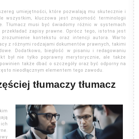
zereg umiejętności, które pozwalają mu skutecznie i
de wszystkim, kluczowa jest znajomość terminologii
uje. Tłumacz musi być świadomy różnic w systemach
 przekładać zapisy prawne. Oprócz tego, istotna jest
 zrozumienie kontekstu oraz intencji autora. Warto
racy z różnymi rodzajami dokumentów prawnych, takimi
dowe. Dodatkowo, biegłość w pisaniu i redagowaniu
kt był nie tylko poprawny merytorycznie, ale także
 powinien także dbać o szczegóły oraz być odporny na
 często nieodłącznym elementem tego zawodu.
ęściej tłumaczy tłumacz
kim
ają
ich
ne.
owy