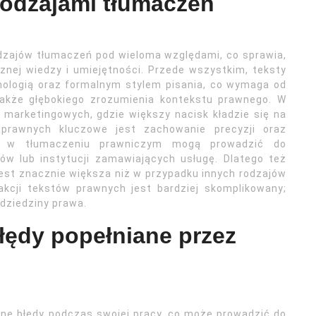
rodzajami tłumaczeń
odzajów tłumaczeń pod wieloma względami, co sprawia,
znej wiedzy i umiejętności. Przede wszystkim, teksty
nologią oraz formalnym stylem pisania, co wymaga od
 także głębokiego zrozumienia kontekstu prawnego. W
 marketingowych, gdzie większy nacisk kładzie się na
prawnych kluczowe jest zachowanie precyzji oraz
dy w tłumaczeniu prawniczym mogą prowadzić do
ów lub instytucji zamawiających usługę. Dlatego też
est znacznie większa niż w przypadku innych rodzajów
akcji tekstów prawnych jest bardziej skomplikowany;
dziedziny prawa.
błędy popełniane przez
ne błędy podczas swojej pracy, co może prowadzić do