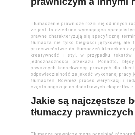
prawniczym a innymi 
Tłumaczenie prawnicze różni się od innych r
że jest to dziedzina wymagająca specjalistyc
prawne charakteryzują się specyficzną termi
tłumacza nie tylko biegłości językowej, ale
przeciwieństwie do tłumaczeń literackich czy
kreatywność i styl, w przypadku tekstów 
jednoznaczności przekazu. Ponadto, błę
poważnych konsekwencji prawnych dla klient
odpowiedzialność za jakość wykonanej pracy j
tłumaczeń. Również proces weryfikacji i red
często angażuje on dodatkowych ekspertów z 
Jakie są najczęstsze 
tłumaczy prawniczych
Tłumacze prawniczy mogą popełniać różnorod