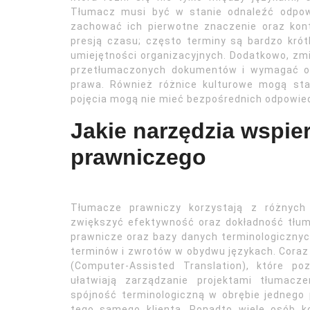
Tłumacz musi być w stanie odnaleźć odpow
zachować ich pierwotne znaczenie oraz kon
presją czasu; często terminy są bardzo kró
umiejętności organizacyjnych. Dodatkowo, z
przetłumaczonych dokumentów i wymagać od
prawa. Również różnice kulturowe mogą st
pojęcia mogą nie mieć bezpośrednich odpowie
Jakie narzędzia wspie
prawniczego
Tłumacze prawniczy korzystają z różnych 
zwiększyć efektywność oraz dokładność tłu
prawnicze oraz bazy danych terminologicznych
terminów i zwrotów w obydwu językach. Coraz
(Computer-Assisted Translation), które p
ułatwiają zarządzanie projektami tłumac
spójność terminologiczną w obrębie jednego 
tego samego klienta. Ponadto wiele osób 