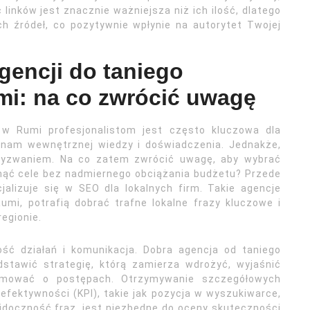
inków jest znacznie ważniejsza niż ich ilość, dlatego
h źródeł, co pozytywnie wpłynie na autorytet Twojej
gencji do taniego
i: na co zwrócić uwagę
 w Rumi profesjonalistom jest często kluczowa dla
e nam wewnętrznej wiedzy i doświadczenia. Jednakże,
wyzwaniem. Na co zatem zwrócić uwagę, aby wybrać
nąć cele bez nadmiernego obciążania budżetu? Przede
jalizuje się w SEO dla lokalnych firm. Takie agencje
umi, potrafią dobrać trafne lokalne frazy kluczowe i
egionie.
ość działań i komunikacja. Dobra agencja od taniego
stawić strategię, którą zamierza wdrożyć, wyjaśnić
ormować o postępach. Otrzymywanie szczegółowych
efektywności (KPI), takie jak pozycja w wyszukiwarce,
widoczność fraz, jest niezbędne do oceny skuteczności