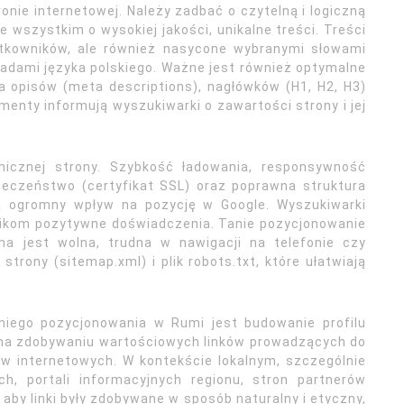
onie internetowej. Należy zadbać o czytelną i logiczną
de wszystkim o wysokiej jakości, unikalne treści. Treści
ytkowników, ale również nasycone wybranymi słowami
adami języka polskiego. Ważne jest również optymalne
ta opisów (meta descriptions), nagłówków (H1, H2, H3)
menty informują wyszukiwarki o zawartości strony i jej
nicznej strony. Szybkość ładowania, responsywność
ieczeństwo (certyfikat SSL) oraz poprawna struktura
ją ogromny wpływ na pozycję w Google. Wyszukiwarki
nikom pozytywne doświadczenia. Tanie pozycjonowanie
na jest wolna, trudna w nawigacji na telefonie czy
rony (sitemap.xml) i plik robots.txt, które ułatwiają
iego pozycjonowania w Rumi jest budowanie profilu
to na zdobywaniu wartościowych linków prowadzących do
ów internetowych. W kontekście lokalnym, szczególnie
h, portali informacyjnych regionu, stron partnerów
aby linki były zdobywane w sposób naturalny i etyczny,