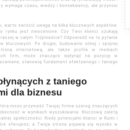
óry wymaga czasu, wiedzy i konsekwencji, ale przynosi
i, warto zwrócić uwagę na kilka kluczowych aspektów.
go rynku jest nieocenione. Czy Twoi klienci szukają
y raczej w całym Trójmieście? Odpowiedź na to pytanie
ów kluczowych. Po drugie, budowanie silnej i spójnej
stronę internetową, ale także profile w mediach
gach firm, może znacząco wpłynąć na pozycję w
doceniane, stanowią fundament efektywnego i taniego
płynących z taniego
i dla biznesu
która może przynieść Twojej firmie szereg znaczących
 obecność w wynikach wyszukiwania. Kluczową zaletą
lnej społeczności. Kiedy potencjalni klienci w Rumi i
tóre oferujesz, a Twoja strona pojawia się wysoko w