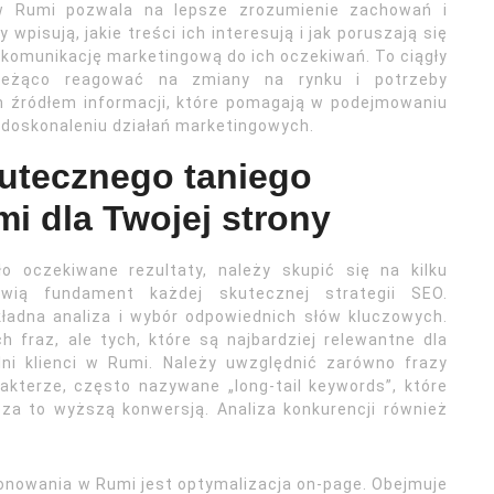
w Rumi pozwala na lepsze zrozumienie zachowań i
 wpisują, jakie treści ich interesują i jak poruszają się
 komunikację marketingową do ich oczekiwań. To ciągły
bieżąco reagować na zmiany na rynku i potrzeby
 źródłem informacji, które pomagają w podejmowaniu
 doskonaleniu działań marketingowych.
utecznego taniego
i dla Twojej strony
o oczekiwane rezultaty, należy skupić się na kilku
wią fundament każdej skutecznej strategii SEO.
ładna analiza i wybór odpowiednich słów kluczowych.
h fraz, ale tych, które są najbardziej relewantne dla
lni klienci w Rumi. Należy uwzględnić zarówno frazy
rakterze, często nazywane „long-tail keywords”, które
 za to wyższą konwersją. Analiza konkurencji również
nowania w Rumi jest optymalizacja on-page. Obejmuje