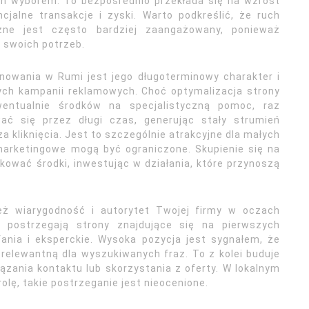
ym wyborem. To bezpośrednio przekłada się na wzrost
cjalne transakcje i zyski. Warto podkreślić, że ruch
zne jest często bardziej zaangażowany, ponieważ
 swoich potrzeb.
nowania w Rumi jest jego długoterminowy charakter i
nych kampanii reklamowych. Choć optymalizacja strony
ntualnie środków na specjalistyczną pomoc, raz
ać się przez długi czas, generując stały strumień
a kliknięcia. Jest to szczególnie atrakcyjne dla małych
 marketingowe mogą być ograniczone. Skupienie się na
ować środki, inwestując w działania, które przynoszą
eż wiarygodność i autorytet Twojej firmy w oczach
o postrzegają strony znajdujące się na pierwszych
ania i eksperckie. Wysoka pozycja jest sygnałem, że
relewantną dla wyszukiwanych fraz. To z kolei buduje
zania kontaktu lub skorzystania z oferty. W lokalnym
olę, takie postrzeganie jest nieocenione.