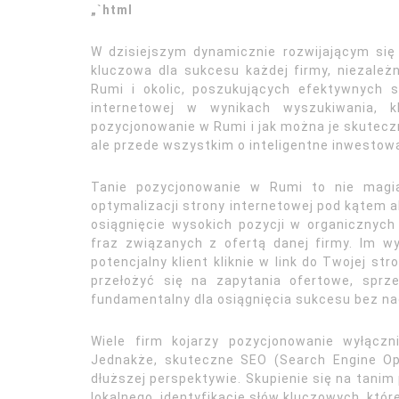
„`html
W dzisiejszym dynamicznie rozwijającym się
kluczowa dla sukcesu każdej firmy, niezależn
Rumi i okolic, poszukujących efektywnych 
internetowej w wynikach wyszukiwania, k
pozycjonowanie w Rumi i jak można je skuteczn
ale przede wszystkim o inteligentne inwestowa
Tanie pozycjonowanie w Rumi to nie magia
optymalizacji strony internetowej pod kątem a
osiągnięcie wysokich pozycji w organicznych
fraz związanych z ofertą danej firmy. Im 
potencjalny klient kliknie w link do Twojej s
przełożyć się na zapytania ofertowe, sprze
fundamentalny dla osiągnięcia sukcesu bez n
Wiele firm kojarzy pozycjonowanie wyłącz
Jednakże, skuteczne SEO (Search Engine Op
dłuższej perspektywie. Skupienie się na tani
lokalnego, identyfikację słów kluczowych, które