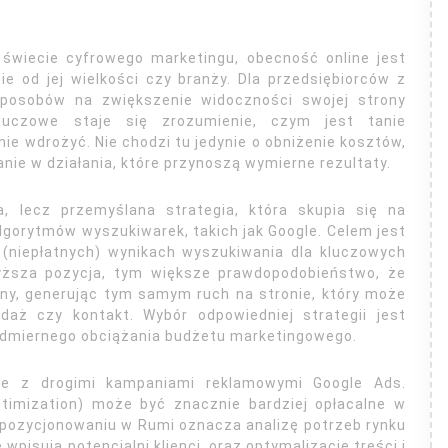
 świecie cyfrowego marketingu, obecność online jest
ie od jej wielkości czy branży. Dla przedsiębiorców z
sposobów na zwiększenie widoczności swojej strony
luczowe staje się zrozumienie, czym jest tanie
ie wdrożyć. Nie chodzi tu jedynie o obniżenie kosztów,
nie w działania, które przynoszą wymierne rezultaty.
, lecz przemyślana strategia, która skupia się na
lgorytmów wyszukiwarek, takich jak Google. Celem jest
 (niepłatnych) wynikach wyszukiwania dla kluczowych
wyższa pozycja, tym większe prawdopodobieństwo, że
trony, generując tym samym ruch na stronie, który może
daż czy kontakt. Wybór odpowiedniej strategii jest
admiernego obciążania budżetu marketingowego.
nie z drogimi kampaniami reklamowymi Google Ads.
timization) może być znacznie bardziej opłacalne w
m pozycjonowaniu w Rumi oznacza analizę potrzeb rynku
 wpisują potencjalni klienci, oraz optymalizację treści i