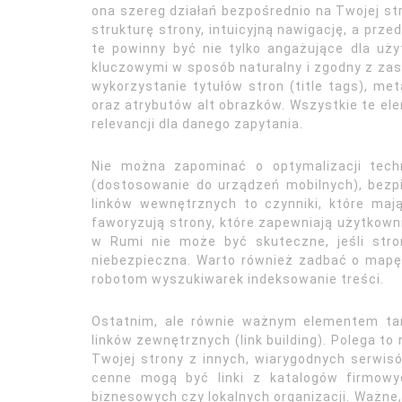
ona szereg działań bezpośrednio na Twojej str
strukturę strony, intuicyjną nawigację, a prze
te powinny być nie tylko angażujące dla uż
kluczowymi w sposób naturalny i zgodny z zas
wykorzystanie tytułów stron (title tags), me
oraz atrybutów alt obrazków. Wszystkie te ele
relevancji dla danego zapytania.
Nie można zapominać o optymalizacji tech
(dostosowanie do urządzeń mobilnych), bezp
linków wewnętrznych to czynniki, które ma
faworyzują strony, które zapewniają użytkow
w Rumi nie może być skuteczne, jeśli stro
niebezpieczna. Warto również zadbać o mapę st
robotom wyszukiwarek indeksowanie treści.
Ostatnim, ale równie ważnym elementem tan
linków zewnętrznych (link building). Polega 
Twojej strony z innych, wiarygodnych serwis
cenne mogą być linki z katalogów firmowyc
biznesowych czy lokalnych organizacji. Ważne, 