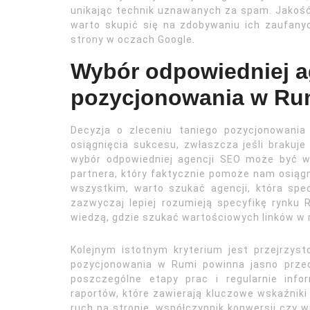
unikając technik uznawanych za spam. Jakość l
warto skupić się na zdobywaniu ich zaufanyc
strony w oczach Google.
Wybór odpowiedniej a
pozycjonowania w Rum
Decyzja o zleceniu taniego pozycjonowania
osiągnięcia sukcesu, zwłaszcza jeśli brakuj
wybór odpowiedniej agencji SEO może być 
partnera, który faktycznie pomoże nam osiąg
wszystkim, warto szukać agencji, która spec
zazwyczaj lepiej rozumieją specyfikę rynku R
wiedzą, gdzie szukać wartościowych linków w r
Kolejnym istotnym kryterium jest przejrzyst
pozycjonowania w Rumi powinna jasno przed
poszczególne etapy prac i regularnie inf
raportów, które zawierają kluczowe wskaźniki 
ruch na stronie, współczynnik konwersji czy 