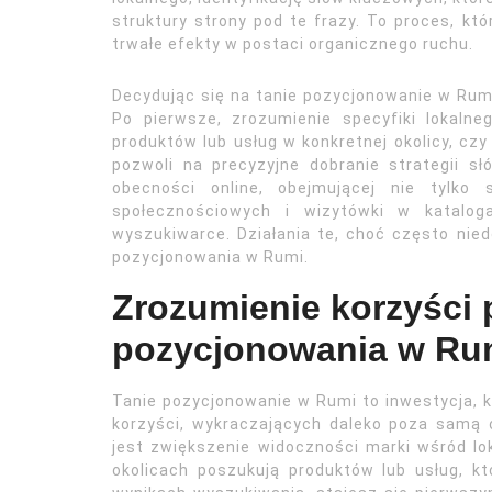
struktury strony pod te frazy. To proces, kt
trwałe efekty w postaci organicznego ruchu.
Decydując się na tanie pozycjonowanie w Rum
Po pierwsze, zrozumienie specyfiki lokalne
produktów lub usług w konkretnej okolicy, cz
pozwoli na precyzyjne dobranie strategii sł
obecności online, obejmującej nie tylko 
społecznościowych i wizytówki w katalo
wyszukiwarce. Działania te, choć często nie
pozycjonowania w Rumi.
Zrozumienie korzyści 
pozycjonowania w Rum
Tanie pozycjonowanie w Rumi to inwestycja, 
korzyści, wykraczających daleko poza samą
jest zwiększenie widoczności marki wśród loka
okolicach poszukują produktów lub usług, k