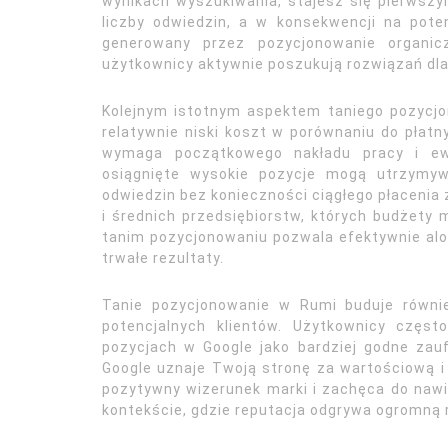
wynikach wyszukiwania, stajesz się pierwsz
liczby odwiedzin, a w konsekwencji na poten
generowany przez pozycjonowanie organic
użytkownicy aktywnie poszukują rozwiązań dla
Kolejnym istotnym aspektem taniego pozycjo
relatywnie niski koszt w porównaniu do płat
wymaga początkowego nakładu pracy i ewe
osiągnięte wysokie pozycje mogą utrzymyw
odwiedzin bez konieczności ciągłego płacenia z
i średnich przedsiębiorstw, których budżety
tanim pozycjonowaniu pozwala efektywnie alok
trwałe rezultaty.
Tanie pozycjonowanie w Rumi buduje równi
potencjalnych klientów. Użytkownicy częst
pozycjach w Google jako bardziej godne zauf
Google uznaje Twoją stronę za wartościową i 
pozytywny wizerunek marki i zachęca do nawią
kontekście, gdzie reputacja odgrywa ogromną r