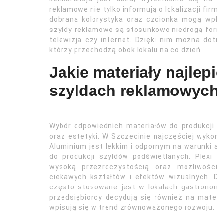
reklamowe nie tylko informują o lokalizacji fir
dobrana kolorystyka oraz czcionka mogą wpł
szyldy reklamowe są stosunkowo niedrogą for
telewizja czy internet. Dzięki nim można do
którzy przechodzą obok lokalu na co dzień.
Jakie materiały najlep
szyldach reklamowyc
Wybór odpowiednich materiałów do produkcji 
oraz estetyki. W Szczecinie najczęściej wyko
Aluminium jest lekkim i odpornym na warunki 
do produkcji szyldów podświetlanych. Plexi
wysoką przezroczystością oraz możliwośc
ciekawych kształtów i efektów wizualnych. 
często stosowane jest w lokalach gastronom
przedsiębiorcy decydują się również na mater
wpisują się w trend zrównoważonego rozwoju.