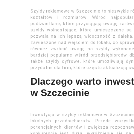
Szyldy reklamowe w Szczecinie to niezwykle r
kształtów i rozmiarów. Wśród najpopular
podświetlane, które przyciągają uwagę zarówn
szyldy wolnostojące, które umieszczane są
pozwala na ich lepszą widoczność z daleka
zawieszone nad wejściem do lokalu, co spraw
również zwrócić uwagę na szyldy wykonane 
bardziej popularne wśród przedsiębiorców 
także szyldy cyfrowe, które umożliwiają dyn
przydatne dla firm, które często aktualizują sw
Dlaczego warto inwes
w Szczecinie
Inwestycja w szyldy reklamowe w Szczecinie 
lokalnych przedsiębiorstw. Przede wszyst
potencjalnych klientów i zwiększa rozpozna
konkurencja jest duża, wyróżnienie się na