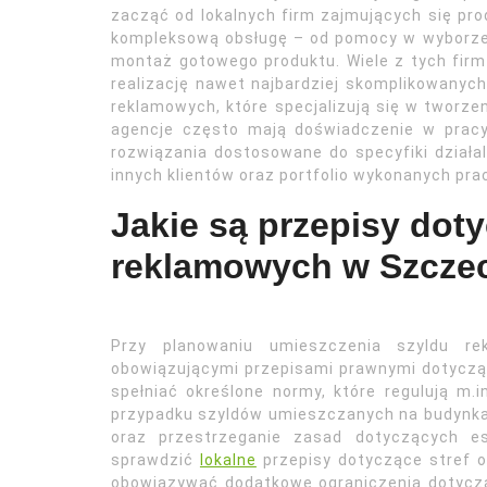
zacząć od lokalnych firm zajmujących się pro
kompleksową obsługę – od pomocy w wyborze 
montaż gotowego produktu. Wiele z tych fir
realizację nawet najbardziej skomplikowanyc
reklamowych, które specjalizują się w tworzeni
agencje często mają doświadczenie w prac
rozwiązania dostosowane do specyfiki działal
innych klientów oraz portfolio wykonanych pra
Jakie są przepisy dot
reklamowych w Szczec
Przy planowaniu umieszczenia szyldu r
obowiązującymi przepisami prawnymi dotyczą
spełniać określone normy, które regulują m.i
przypadku szyldów umieszczanych na budynkac
oraz przestrzeganie zasad dotyczących est
sprawdzić
lokalne
przepisy dotyczące stref 
obowiązywać dodatkowe ograniczenia dotycząc