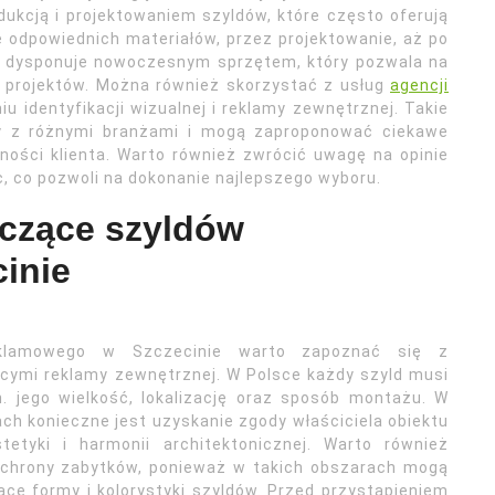
dukcją i projektowaniem szyldów, które często oferują
odpowiednich materiałów, przez projektowanie, aż po
m dysponuje nowoczesnym sprzętem, który pozwala na
h projektów. Można również skorzystać z usług
agencji
u identyfikacji wizualnej i reklamy zewnętrznej. Takie
y z różnymi branżami i mogą zaproponować ciekawe
ności klienta. Warto również zwrócić uwagę na opinie
c, co pozwoli na dokonanie najlepszego wyboru.
yczące szyldów
inie
eklamowego w Szczecinie warto zapoznać się z
cymi reklamy zewnętrznej. W Polsce każdy szyld musi
n. jego wielkość, lokalizację oraz sposób montażu. W
h konieczne jest uzyskanie zgody właściciela obiektu
etyki i harmonii architektonicznej. Warto również
ochrony zabytków, ponieważ w takich obszarach mogą
e formy i kolorystyki szyldów. Przed przystąpieniem