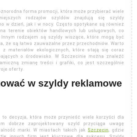
óżnorodna forma promocji, która może przybierać wiele
niejszych rodzajów szyldów znajdują się szyldy
o w dzień, jak i w nocy. Często spotykane są również
 na terenie obiektów handlowych lub usługowych, co
. Innym rodzajem są szyldy wiszące, które mogą być
ia, że są łatwo zauważalne przez przechodniów. Warto
z materiałów ekologicznych, które stają się coraz
dbających o środowisko. W Szczecinie można znaleźć
amiczną zmianę treści i grafiki, co jest szczególnie
oje oferty.
tować w szyldy reklamowe
to decyzja, która może przynieść wiele korzyści dla
kim dobrze zaprojektowany szyld przyciąga uwagę
walność marki. W miastach takich jak
Szczecin
, gdzie
 tle innych firm jest kluczowe dla sukcesu. Szyldy