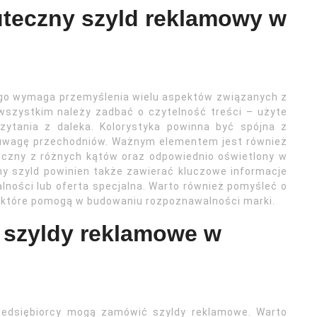
uteczny szyld reklamowy w
o wymaga przemyślenia wielu aspektów związanych z
 wszystkim należy zadbać o czytelność treści – użyte
zytania z daleka. Kolorystyka powinna być spójna z
ć uwagę przechodniów. Ważnym elementem jest również
oczny z różnych kątów oraz odpowiednio oświetlony w
y szyld powinien także zawierać kluczowe informacje
ałalności lub oferta specjalna. Warto również pomyśleć o
, które pomogą w budowaniu rozpoznawalności marki.
 szyldy reklamowe w
przedsiębiorcy mogą zamówić szyldy reklamowe. Warto