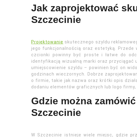
Jak zaprojektować sk
Szczecinie
Projektowanie
skutecznego szyldu reklamoweg
jego funkcjonalnością oraz estetyką. Przede
czcionki powinny być proste i łatwe do odc
identyfikacją wizualną marki oraz przyciąga
umiejscowienie szyldu – powinien być on wid
godzinach wieczornych. Dobrze zaprojektowan
o firmie, takie jak nazwa oraz krótki opis dzi
dodaniu elementów graficznych lub logo firmy
Gdzie można zamówić
Szczecinie
W Szczecinie istnieje wiele miejsc, gdzie 