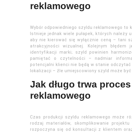
reklamowego
Wybór odpowiedniego szyldu reklamowego to kl
Istnieje jednak wiele pułapek, których należy
aby nie kierować się wyłącznie ceną – tani s
atrakcyjności wizualnej. Kolejnym błędem 
identyfikacji marki; szyld powinien harmoni
pamiętać o czytelności – nadmiar informa
potencjalni klienci nie będą w stanie odczytać
lokalizacji – źle umiejscowiony szyld może by
Jak długo trwa proces
reklamowego
Czas produkcji szyldu reklamowego może róż
rodzaj materiałów, skomplikowanie projekt
rozpoczyna się od konsultacji z klientem or