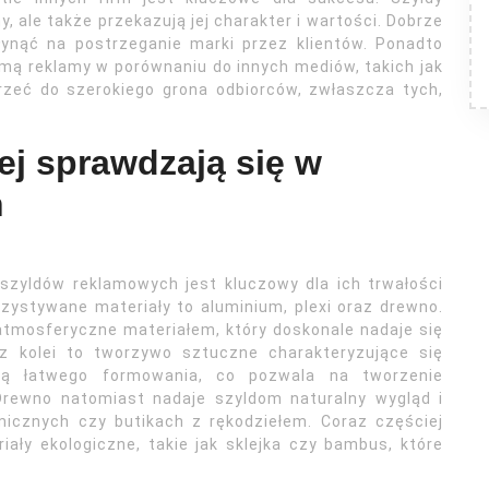
my, ale także przekazują jej charakter i wartości. Dobrze
ynąć na postrzeganie marki przez klientów. Ponadto
mą reklamy w porównaniu do innych mediów, takich jak
trzeć do szerokiego grona odbiorców, zwłaszcza tych,
iej sprawdzają się w
h
szyldów reklamowych jest kluczowy dla ich trwałości
rzystywane materiały to aluminium, plexi oraz drewno.
atmosferyczne materiałem, który doskonale nadaje się
 z kolei to tworzywo sztuczne charakteryzujące się
ią łatwego formowania, co pozwala na tworzenie
Drewno natomiast nadaje szyldom naturalny wygląd i
icznych czy butikach z rękodziełem. Coraz częściej
iały ekologiczne, takie jak sklejka czy bambus, które