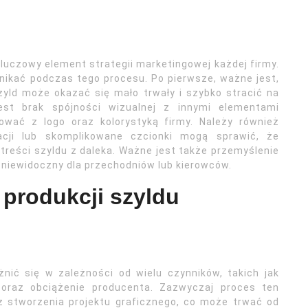
uczowy element strategii marketingowej każdej firmy.
 unikać podczas tego procesu. Po pierwsze, ważne jest,
zyld może okazać się mało trwały i szybko stracić na
jest brak spójności wizualnej z innymi elementami
zować z logo oraz kolorystyką firmy. Należy również
cji lub skomplikowane czcionki mogą sprawić, że
 treści szyldu z daleka. Ważne jest także przemyślenie
ć niewidoczny dla przechodniów lub kierowców.
 produkcji szyldu
nić się w zależności od wielu czynników, takich jak
u oraz obciążenie producenta. Zazwyczaj proces ten
az stworzenia projektu graficznego, co może trwać od