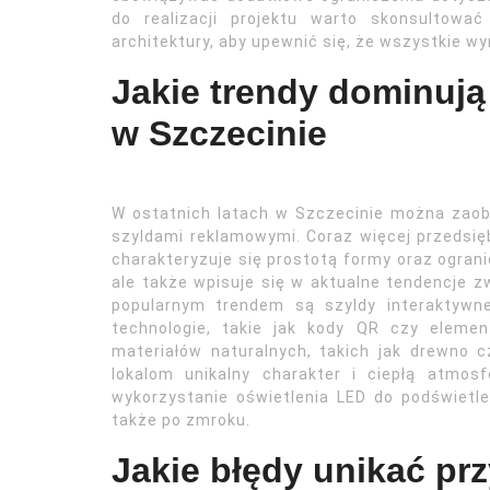
do realizacji projektu warto skonsultowa
architektury, aby upewnić się, że wszystkie w
Jakie trendy dominuj
w Szczecinie
W ostatnich latach w Szczecinie można zaob
szyldami reklamowymi. Coraz więcej przedsięb
charakteryzuje się prostotą formy oraz ogranic
ale także wpisuje się w aktualne tendencje 
popularnym trendem są szyldy interaktywne
technologie, takie jak kody QR czy eleme
materiałów naturalnych, takich jak drewno c
lokalom unikalny charakter i ciepłą atmos
wykorzystanie oświetlenia LED do podświetl
także po zmroku.
Jakie błędy unikać pr