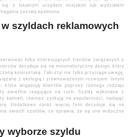
ć się z lokalnym urzędem miejskim lub wydziałem
ymagania zostały spełnione.
ą w szyldach reklamowych
serwować kilka interesujących trendów związanych z
iorców decyduje się na minimalistyczny design, który
zoną kolorystyką. Taki styl nie tylko przyciąga uwagę,
związane z ekologią i zrównoważonym rozwojem. Innym
, które angażują klientów poprzez różnego rodzaju
nty świetlne reagujące na ruch. Szyldy wykonane z
zy kamień, również zyskują na popularności, nadając
ferę. Dodatkowo coraz więcej firm decyduje się na
enia swoich szyldów, co sprawia, że są one widoczne
zy wyborze szyldu