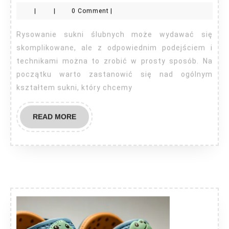
narysować
|
|
0 Comment
|
suknie
ślubne?
Rysowanie sukni ślubnych może wydawać się
skomplikowane, ale z odpowiednim podejściem i
technikami można to zrobić w prosty sposób. Na
początku warto zastanowić się nad ogólnym
kształtem sukni, który chcemy
READ
READ MORE
MORE