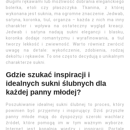
długimi rękawami lub możliwość dobrania eleganckiego
bolerka, etoli czy płaszczyka. Tkanina, z której
wykonana jest suknia, ma ogromne znaczenie. Jedwab,
satyna, koronka, tiul, organza – każda z nich ma inny
charakter i wpływa na ostateczny wygląd kreacji.
Jedwab i satyna nadają sukni elegancji i blasku,
koronka dodaje romantyzmu i wyrafinowania, a tiul
tworzy lekkość i zwiewność. Warto również zwrócić
uwagę na detale: wykończenie, zdobienia, rodzaj
dekoltu i rękawów. To one często decydują o unikalnym
charakterze sukni.
Gdzie szukać inspiracji i
idealnych sukni ślubnych dla
każdej panny młodej?
Poszukiwanie idealnej sukni ślubnej to proces, który
powinien być przyjemny i inspirujący. Dziś przyszłe
panny młode mają do dyspozycji szeroki wachlarz
źródeł, które pomogą im w tym ważnym wyborze.
Internet jest kopalnią wiedzy i inspiracji. Portale