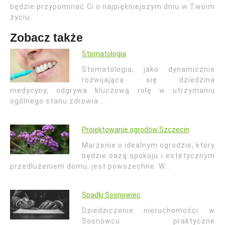
będzie przypominać Ci o najpiękniejszym dniu w Twoim
życiu.
Zobacz także
Stomatologia
Stomatologia, jako dynamicznie
rozwijająca się dziedzina
medycyny, odgrywa kluczową rolę w utrzymaniu
ogólnego stanu zdrowia.…
Projektowanie ogrodów Szczecin
Marzenie o idealnym ogrodzie, który
będzie oazą spokoju i estetycznym
przedłużeniem domu, jest powszechne. W…
Spadki Sosnowiec
Dziedziczenie nieruchomości w
Sosnowcu praktyczne