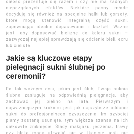
całość prezentuje się razem i czy nie ma żadnych
niepożądanych efektów. Niektóre panny młode
decydują się również na specjalne halki lub gorsety,
które mogą stanowić integralną część sukni,
zapewniając idealne dopasowanie i kształt. Ważne
jest, aby dopasować bieliznę do koloru sukni –
zazwyczaj najlepiej sprawdzają się odcienie bieli, ecru
lub cieliste.
Jakie są kluczowe etapy
pielęgnacji sukni ślubnej po
ceremonii?
Po tak ważnym dniu, jakim jest ślub, Twoja suknia
ślubna zasługuje na odpowiednią pielęgnację, aby
zachować jej piękno na lata. Pierwszym i
najważniejszym krokiem jest jak najszybsze oddanie
sukni do profesjonalnego czyszczenia. Im szybciej
plamy zostaną usunięte, tym większa szansa na ich
całkowite zniknięcie. Ślady makijażu, jedzenia, trawy
czy błota mogą utrwalić się w tkaninie, jeśli nie