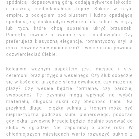
spódnicą i dopasowaną górą, dodają sylwetce lekkości
i maskują niedoskonałości figury. Suknie w stylu
empire, z odcięciem pod biustem i luźno opadającą
spódnicą, są doskonałym wyborem dla kobiet w ciąży
lub tych, które chcą subtelnie ukryć brzuszek.
Pamiętaj również o swoim stylu i osobowości. Czy
preferujesz klasyczną elegancję, romantyczny styl, a
może nowoczesny minimalizm? Twoja suknia powinna
odzwierciedlać Ciebie.
Kolejnym ważnym aspektem jest miejsce i styl
ceremonii oraz przyjęcia weselnego. Czy ślub odbędzie
się w kościele, urzędzie stanu cywilnego, czy może na
plaży? Czy wesele będzie formalne, czy bardziej
swobodne? Te czynniki mogą wpłynąć na wybór
materiału, długości sukni czy obecność trenu. Na
przykład, długa i ciężka suknia z trenem może być
niepraktyczna podczas ślubu plenerowego, podczas
gdy lekka i zwiewna kreacja będzie idealnie pasować do
ślubu w ogrodzie. Nie zapominaj o porze roku. W
chłodniejszych miesiącach warto rozważyć suknie z