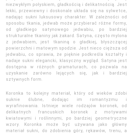
niezwykłym połyskiem, gładkością i delikatnością. Jest
lekki, przewiewny i doskonale układa się na sylwetce,
nadając sukni luksusowy charakter. W zależności od
sposobu tkania, jedwab może przybierać różne formy,
od gładkiego satynowego jedwabiu, po bardziej
strukturalne tkaniny jak żakard. Satyna, często mylona
z jedwabiem, jest tkaniną o gładkiej, błyszczącej
powierzchni i matowym spodzie. Jest nieco cięższa od
jedwabiu, co sprawia, że pięknie podkreśla kształty i
nadaje sukni elegancki, klasyczny wygląd. Satyna jest
dostępna w różnych gramaturach, co pozwala na
uzyskanie zarówno lejących się, jak i bardziej
sztywnych form.
Koronka to kolejny materiał, który od wieków zdobi
suknie ślubne, dodając im romantyzmu i
wyrafinowania. Istnieje wiele rodzajów koronek, od
delikatnych francuskich koronek z motywami
kwiatowymi i roślinnymi, po bardziej geometryczne
wzory. Koronka może być używana jako główny
materiał sukni, do zdobienia góry, rękawów, trenu, a