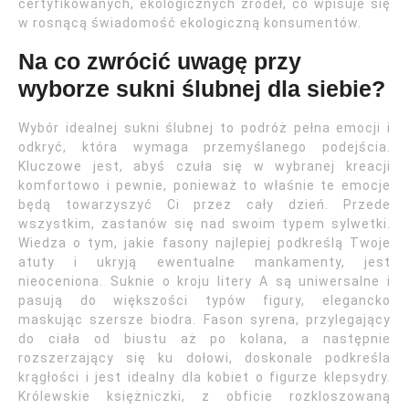
certyfikowanych, ekologicznych źródeł, co wpisuje się
w rosnącą świadomość ekologiczną konsumentów.
Na co zwrócić uwagę przy
wyborze sukni ślubnej dla siebie?
Wybór idealnej sukni ślubnej to podróż pełna emocji i
odkryć, która wymaga przemyślanego podejścia.
Kluczowe jest, abyś czuła się w wybranej kreacji
komfortowo i pewnie, ponieważ to właśnie te emocje
będą towarzyszyć Ci przez cały dzień. Przede
wszystkim, zastanów się nad swoim typem sylwetki.
Wiedza o tym, jakie fasony najlepiej podkreślą Twoje
atuty i ukryją ewentualne mankamenty, jest
nieoceniona. Suknie o kroju litery A są uniwersalne i
pasują do większości typów figury, elegancko
maskując szersze biodra. Fason syrena, przylegający
do ciała od biustu aż po kolana, a następnie
rozszerzający się ku dołowi, doskonale podkreśla
krągłości i jest idealny dla kobiet o figurze klepsydry.
Królewskie księżniczki, z obficie rozkloszowaną