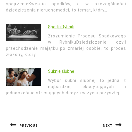
spojrzenieKwestia spadków, a w szczególności
dziedziczenia nieruchomości, to temat, który…
Spadki Rybnik
Zrozumienie Procesu Spadkowego
w RybnikuDziedziczenie, czyli
przechodzenie majątku po zmarłej osobie, to proces
złożony, który…
Suknie ślubne
Wybór sukni ślubnej to jedna z
najbardziej ekscytujących i
jednocześnie stresujących decyzji w życiu przyszłej…
Nawigacja
wpisu
PREVIOUS
NEXT