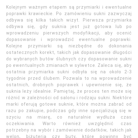
Kolejnym ważnym etapem są przymiarki i ewentualne
poprawki krawieckie. Po zamówieniu sukni zazwyczaj
odbywa się kilka takich wizyt. Pierwsza przymiarka
odbywa się, gdy suknia jest już gotowa lub po
wprowadzeniu pierwszych modyfikacji, aby ocenić
dopasowanie i wprowadzić ewentualne poprawki.
Kolejne przymiarki są niezbędne do dokonania
ostatecznych korekt, takich jak dopasowanie długości
do wybranych butów ślubnych czy dopasowanie sukni
po ewentualnych zmianach w sylwetce. Zaleca się, aby
ostatnia przymiarka sukni odbyła się na około 2-3
tygodnie przed ślubem. Pozwala to na wprowadzenie
ostatnich, drobnych poprawek i upewnienie się, że
suknia leży idealnie. Pamiętaj, że proces ten może się
różnić w zależności od salonu i rodzaju sukni. Niektóre
marki oferują gotowe suknie, które można zabrać od
razu po zakupie, podczas gdy inne specjalizują się w
szyciu na miarę, co naturalnie wydłuża czas
oczekiwania. Warto również uwzględnić czas
potrzebny na wybór i zamówienie dodatków, takich jak
welon, biżuteria czy buty, które powinny być