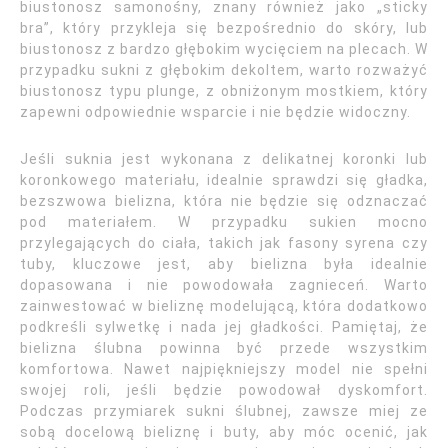
biustonosz samonośny, znany również jako „sticky
bra”, który przykleja się bezpośrednio do skóry, lub
biustonosz z bardzo głębokim wycięciem na plecach. W
przypadku sukni z głębokim dekoltem, warto rozważyć
biustonosz typu plunge, z obniżonym mostkiem, który
zapewni odpowiednie wsparcie i nie będzie widoczny.
Jeśli suknia jest wykonana z delikatnej koronki lub
koronkowego materiału, idealnie sprawdzi się gładka,
bezszwowa bielizna, która nie będzie się odznaczać
pod materiałem. W przypadku sukien mocno
przylegających do ciała, takich jak fasony syrena czy
tuby, kluczowe jest, aby bielizna była idealnie
dopasowana i nie powodowała zagnieceń. Warto
zainwestować w bieliznę modelującą, która dodatkowo
podkreśli sylwetkę i nada jej gładkości. Pamiętaj, że
bielizna ślubna powinna być przede wszystkim
komfortowa. Nawet najpiękniejszy model nie spełni
swojej roli, jeśli będzie powodował dyskomfort.
Podczas przymiarek sukni ślubnej, zawsze miej ze
sobą docelową bieliznę i buty, aby móc ocenić, jak