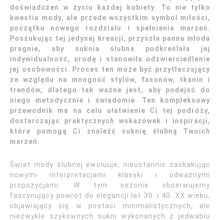
doświadczeń w życiu każdej kobiety. To nie tylko
kwestia mody, ale przede wszystkim symbol miłości,
początku nowego rozdziału i spełnienia marzeń.
Poszukując tej jedynej kreacji, przyszła panna młoda
pragnie, aby suknia ślubna podkreślała jej
indywidualność, urodę i stanowiła odzwierciedlenie
jej osobowości. Proces ten może być przytłaczający
ze względu na mnogość stylów, fasonów, tkanin i
trendów, dlatego tak ważne jest, aby podejść do
niego metodycznie i świadomie. Ten kompleksowy
przewodnik ma na celu ułatwienie Ci tej podróży,
dostarczając praktycznych wskazówek i inspiracji,
które pomogą Ci znaleźć suknię ślubną Twoich
marzeń.
Świat mody ślubnej ewoluuje, nieustannie zaskakując
nowymi interpretacjami klasyki i odważnymi
propozycjami. W tym sezonie obserwujemy
fascynujący powrót do elegancji lat 30. i 40. XX wieku,
objawiający się w postaci minimalistycznych, ale
niezwykle szykownych sukni wykonanych z jedwabiu