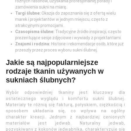
różnych fasonów, uzyskania profesjonalnej porady i
zamówienia sukni na miarę.
Targi ślubne:
Okazja do zapoznania się z ofertą wielu
marek i projektantów w jednym miejscu, często z
atrakcyjnymi promocjami.
Czasopisma ślubne:
Tradycyjne źródło inspiracji, często
prezentujące sesje zdjęciowe i wywiady z projektantami.
Znajomi i rodzina:
Historie i rekomendacje osób, które już
przeszły przez proces wyboru sukni ślubnej.
Jakie są najpopularniejsze
rodzaje tkanin używanych w
sukniach ślubnych?
Wybór odpowiedniej tkaniny jest kluczowy dla
ostatecznego wyglądu i komfortu sukni ślubnej.
Materiały te różnią się fakturą, połyskiem, ciężkością i
sposobem układania się, co wpływa na ogólny
charakter kreacji. Jednym z najbardziej cenionych
materiałów jest jedwab. Naturalny jedwab,
pozyskiwany z kokonów jedwabnika, charakteryzuje się