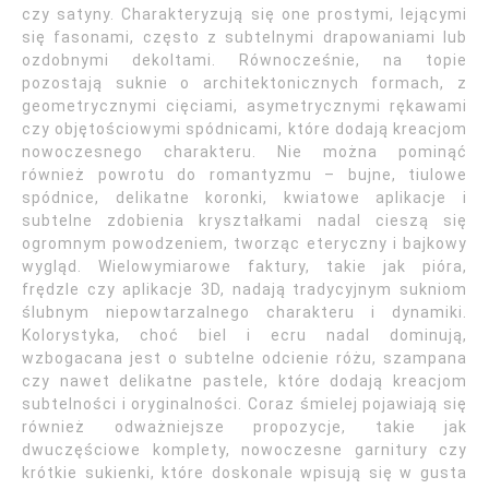
czy satyny. Charakteryzują się one prostymi, lejącymi
się fasonami, często z subtelnymi drapowaniami lub
ozdobnymi dekoltami. Równocześnie, na topie
pozostają suknie o architektonicznych formach, z
geometrycznymi cięciami, asymetrycznymi rękawami
czy objętościowymi spódnicami, które dodają kreacjom
nowoczesnego charakteru. Nie można pominąć
również powrotu do romantyzmu – bujne, tiulowe
spódnice, delikatne koronki, kwiatowe aplikacje i
subtelne zdobienia kryształkami nadal cieszą się
ogromnym powodzeniem, tworząc eteryczny i bajkowy
wygląd. Wielowymiarowe faktury, takie jak pióra,
frędzle czy aplikacje 3D, nadają tradycyjnym sukniom
ślubnym niepowtarzalnego charakteru i dynamiki.
Kolorystyka, choć biel i ecru nadal dominują,
wzbogacana jest o subtelne odcienie różu, szampana
czy nawet delikatne pastele, które dodają kreacjom
subtelności i oryginalności. Coraz śmielej pojawiają się
również odważniejsze propozycje, takie jak
dwuczęściowe komplety, nowoczesne garnitury czy
krótkie sukienki, które doskonale wpisują się w gusta