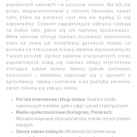
popularnych salonach i w szczycie sezonu. Nie bój się
pytać, eksperymentować z różnymi fasonami, nawet
tymi, które na pierwszy rzut oka nie wydają Ci się
odpowiednie. Czasem najpiękniejsze odkrycia czekają
na Ciebie tam, gdzie się ich najmniej spodziewasz.
Wiele salonów oferuje również możliwość zamówienia
sukni na miarę lub modyfikacji gotowych modeli, co
pozwala na stworzenie kreacji idealnie dopasowanej do
Twoich potrzeb. Oprócz salonów stacjonarnych, coraz
popularniejsze stają się również sklepy internetowe
oferujące suknie ślubne. Należy jednak zachować
ostrożność i dokładnie zapoznać się z opiniami o
sprzedawcy, tabelą rozmiarów oraz polityką zwrotów,
zanim dokona się zakupu online.
Portale internetowe i blogi ślubne:
Świetne źródło
najnowszych trendów, galerii zdjęć i porad stylistycznych.
Media społecznościowe (Instagram, Pinterest):
Wizualne inspiracje od projektantów, marek i innych panien
młodych.
Salony sukien ślubnych:
Możliwość przymierzenia