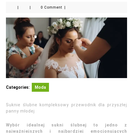
|
|
0 Comment
|
Categories:
Moda
Suknie ślubne kompleksowy przewodnik dla przyszłej
panny młodej
Wybór idealnej sukni ślubnej to jedno z
najważniejszych i najbardziej emocjonujących